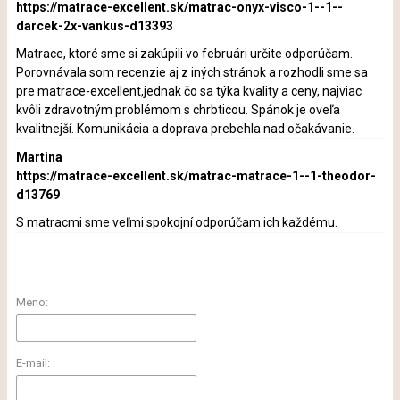
https://matrace-excellent.sk/matrac-onyx-visco-1--1--
darcek-2x-vankus-d13393
Matrace, ktoré sme si zakúpili vo februári určite odporúčam.
Porovnávala som recenzie aj z iných stránok a rozhodli sme sa
pre matrace-excellent,jednak čo sa týka kvality a ceny, najviac
kvôli zdravotným problémom s chrbticou. Spánok je oveľa
kvalitnejší. Komunikácia a doprava prebehla nad očakávanie.
Martina
https://matrace-excellent.sk/matrac-matrace-1--1-theodor-
d13769
S matracmi sme veľmi spokojní odporúčam ich každému.
Meno:
E-mail: