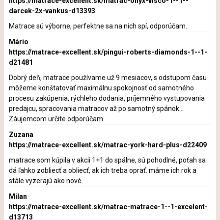
https://matrace-excellent.sk/matrac-onyx-visco-1--1--
darcek-2x-vankus-d13393
Matrace sú výborne, perfektne sa na nich spí, odporúčam.
Mário
https://matrace-excellent.sk/pingui-roberts-diamonds-1--1-
d21481
Dobrý deň, matrace používame už 9 mesiacov, s odstupom času
môžeme konštatovať maximálnu spokojnosť od samotného
procesu zakúpenia, rýchleho dodania, príjemného vystupovania
predajcu, spracovania matracov až po samotný spánok...
Záujemcom určite odporúčam.
Zuzana
https://matrace-excellent.sk/matrac-york-hard-plus-d22409
matrace som kúpila v akcii 1+1 do spálne, sú pohodlné, poťah sa
dá ľahko zobliecť a obliecť, ak ich treba oprať. máme ich rok a
stále vyzerajú ako nové.
Milan
https://matrace-excellent.sk/matrac-matrace-1--1-excelent-
d13713