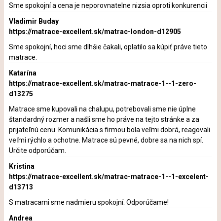
Sme spokojní a cena je neporovnatelne nizsia oproti konkurencii
Vladimir Buday
https://matrace-excellent.sk/matrac-london-d12905
Sme spokojní, hoci sme dlhšie čakali, oplatilo sa kúpiť práve tieto
matrace.
Katarína
https://matrace-excellent.sk/matrac-matrace-1--1-zero-
d13275
Matrace sme kupovali na chalupu, potrebovali sme nie úplne
štandardný rozmer a našli sme ho práve na tejto stránke a za
prijateľnú cenu. Komunikácia s firmou bola veľmi dobrá, reagovali
veľmi rýchlo a ochotne. Matrace sú pevné, dobre sa na nich spí.
Určite odporúčam.
Kristina
https://matrace-excellent.sk/matrac-matrace-1--1-excelent-
d13713
S matracami sme nadmieru spokojní. Odporúčame!
Andrea