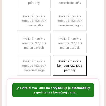
prírodný
morenie čerešňa
Kvalitná masívna
Kvalitná masívna
komoda P2Z, BUK
komoda P2Z, BUK
morenie jelša
morenie mahagón
Kvalitná masívna
Kvalitná masívna
komoda P2Z, BUK
komoda P2Z, BUK
morenie orech
morenie tabak
Kvalitná masívna
Kvalitná masívna
komoda P2Z, BUK
komoda P2Z, DUB
morenie wenge
prírodný
Extra zľava -30% na prvý nákup je automaticky
✓
započítaná v konečnej cene.