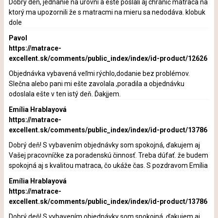
Dobry den, jednanie na úrovni a ešte poslali aj chránič matraca na
ktorý ma upozornili že s matracmi na mieru sa nedodáva. klobuk
dole
Pavol
https://matrace-
excellent.sk/comments/public_index/index/id-product/12626
Objednávka vybavená veľmi rýchlo,dodanie bez problémov.
Slečna alebo pani mi ešte zavolala ,poradila a objednávku
odoslala ešte v ten istý deň. Ďakjjem.
Emília Hrablayová
https://matrace-
excellent.sk/comments/public_index/index/id-product/13786
Dobrý deň! S vybavením objednávky som spokojná, ďakujem aj
Vašej pracovníčke za poradenskú činnosť. Treba dúfať. že budem
spokojná aj s kvalitou matraca, čo ukáže čas. S pozdravom Emília
Emília Hrablayová
https://matrace-
excellent.sk/comments/public_index/index/id-product/13786
Dobrý deň! S vybavením objednávky som spokojná, ďakujem aj