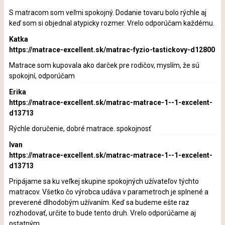
S matracom som veľmi spokojný. Dodanie tovaru bolo rýchle aj
keď som si objednal atypicky rozmer. Vrelo odporúčam každému.
Katka
https://matrace-excellent.sk/matrac-fyzio-tastickovy-d12800
Matrace som kupovala ako darček pre rodičov, myslím, že sú
spokojní, odporúčam
Erika
https://matrace-excellent.sk/matrac-matrace-1--1-excelent-
d13713
Rýchle doručenie, dobré matrace. spokojnosť
Ivan
https://matrace-excellent.sk/matrac-matrace-1--1-excelent-
d13713
Pripájame sa ku veľkej skupine spokojných užívateľov týchto
matracov. Všetko čo výrobca udáva v parametroch je splnené a
preverené dlhodobým užívaním. Keď sa budeme ešte raz
rozhodovať, určite to bude tento druh. Vrelo odporúčame aj
ostatným.