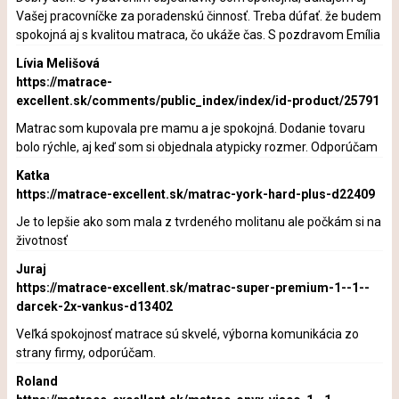
Vašej pracovníčke za poradenskú činnosť. Treba dúfať. že budem
spokojná aj s kvalitou matraca, čo ukáže čas. S pozdravom Emília
Lívia Melišová
https://matrace-
excellent.sk/comments/public_index/index/id-product/25791
Matrac som kupovala pre mamu a je spokojná. Dodanie tovaru
bolo rýchle, aj keď som si objednala atypicky rozmer. Odporúčam
Katka
https://matrace-excellent.sk/matrac-york-hard-plus-d22409
Je to lepšie ako som mala z tvrdeného molitanu ale počkám si na
životnosť
Juraj
https://matrace-excellent.sk/matrac-super-premium-1--1--
darcek-2x-vankus-d13402
Veľká spokojnosť matrace sú skvelé, výborna komunikácia zo
strany firmy, odporúčam.
Roland