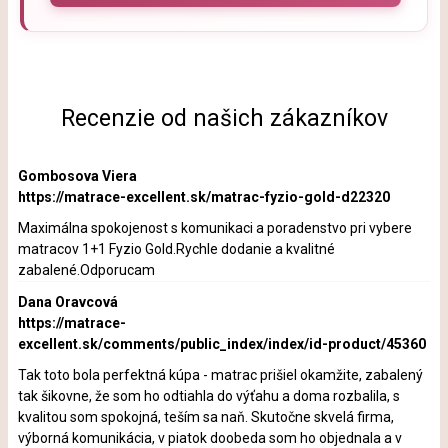
Recenzie od našich zákazníkov
Gombosova Viera
https://matrace-excellent.sk/matrac-fyzio-gold-d22320
Maximálna spokojenost s komunikaci a poradenstvo pri vybere
matracov 1+1 Fyzio Gold.Rychle dodanie a kvalitné
zabalené.Odporucam
Dana Oravcová
https://matrace-
excellent.sk/comments/public_index/index/id-product/45360
Tak toto bola perfektná kúpa - matrac prišiel okamžite, zabalený
tak šikovne, že som ho odtiahla do výťahu a doma rozbalila, s
kvalitou som spokojná, teším sa naň. Skutočne skvelá firma,
výborná komunikácia, v piatok doobeda som ho objednala a v