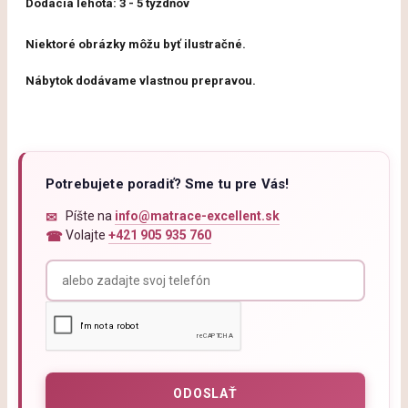
Dodacia lehota:
3
-
5
týždňov
Niektoré obrázky môžu byť ilustračné.
Nábytok dodávame vlastnou prepravou.
Potrebujete poradiť? Sme tu pre Vás!
Píšte na
info@matrace-excellent.sk
Volajte
+421 905 935 760