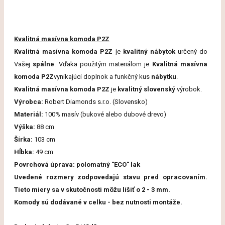
Kvalitná masívna komoda P2Z
Kvalitná masívna komoda P2Z
je
kvalitný nábytok
určený do
Vašej
spálne
. Vďaka použitým materiálom je
Kvalitná masívna
komoda P2Z
vynikajúci doplnok a funkčný kus
nábytku
.
Kvalitná masívna komoda P2Z
je
kvalitný slovenský
výrobok.
Výrobca
:
Robert Diamonds
s.r.o.
(
Slovensko)
Materiál
:
100
%
masív
(
bukové
alebo dubové drevo
)
Výška:
88 cm
Šírka:
103 cm
Hĺbka:
49 cm
Povrchová
úprava
:
polomatný
"
ECO"
lak
Uvedené rozmery zodpovedajú stavu pred opracovaním.
Tieto miery sa v skutočnosti môžu líšiť o 2 - 3 mm.
Komody sú dodávané v celku - bez nutnosti montáže.