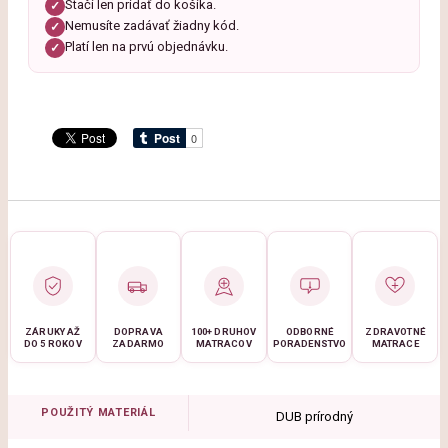
Stačí len pridať do košíka.
✓
Nemusíte zadávať žiadny kód.
✓
Platí len na prvú objednávku.
✓
ZÁRUKY AŽ
DOPRAVA
100+ DRUHOV
ODBORNÉ
ZDRAVOTNÉ
DO 5 ROKOV
ZADARMO
MATRACOV
PORADENSTVO
MATRACE
POUŽITÝ MATERIÁL
DUB prírodný