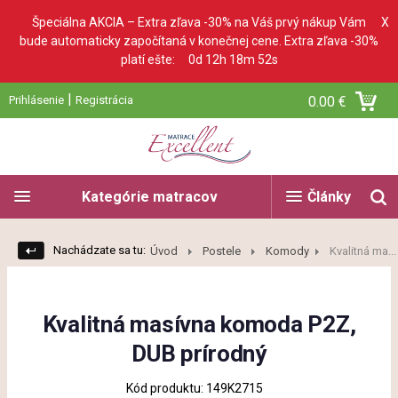
Špeciálna AKCIA – Extra zľava -30% na Váš prvý nákup Vám
X
bude automaticky započítaná v konečnej cene. Extra zľava -30%
platí ešte:
0d 12h 18m 51s
|
Prihlásenie
Registrácia
0.00 €
Kategórie matracov
Články
Nachádzate sa tu:
Úvod
Postele
Komody
Kvalitná ma...
Kvalitná masívna komoda P2Z,
DUB prírodný
Kód produktu: 149K2715