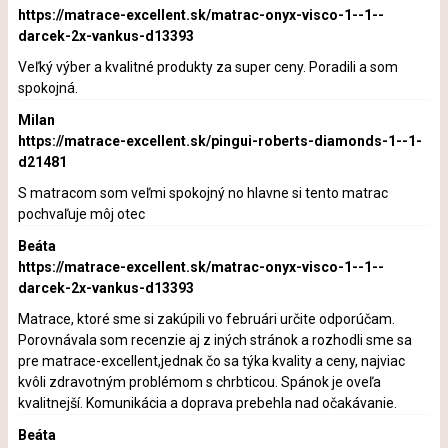
https://matrace-excellent.sk/matrac-onyx-visco-1--1--
darcek-2x-vankus-d13393
Veľký výber a kvalitné produkty za super ceny. Poradili a som
spokojná.
Milan
https://matrace-excellent.sk/pingui-roberts-diamonds-1--1-
d21481
S matracom som veľmi spokojný no hlavne si tento matrac
pochvaľuje môj otec
Beáta
https://matrace-excellent.sk/matrac-onyx-visco-1--1--
darcek-2x-vankus-d13393
Matrace, ktoré sme si zakúpili vo februári určite odporúčam.
Porovnávala som recenzie aj z iných stránok a rozhodli sme sa
pre matrace-excellent,jednak čo sa týka kvality a ceny, najviac
kvôli zdravotným problémom s chrbticou. Spánok je oveľa
kvalitnejší. Komunikácia a doprava prebehla nad očakávanie.
Beáta