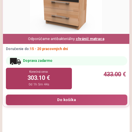
Odporúčame antibakteriálny
chránič matraca
Doručenie do:
15 - 20 pracovných dní
Doprava zadarmo
Konečná cena:
433.00
€
303.10 €
0d 1h 5m 44s