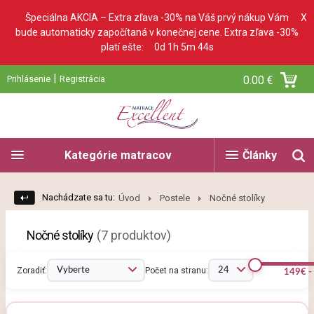
Špeciálna AKCIA – Extra zľava -30% na Váš prvý nákup Vám
X
bude automaticky započítaná v konečnej cene. Extra zľava -30%
platí ešte:
0d 1h 5m 44s
|
Prihlásenie
Registrácia
0.00 €
Kategórie matracov
Články
Nachádzate sa tu:
Úvod
Postele
Nočné stolíky
Nočné stolíky
(7 produktov)
Zoradiť:
Počet na stranu:
149€ -