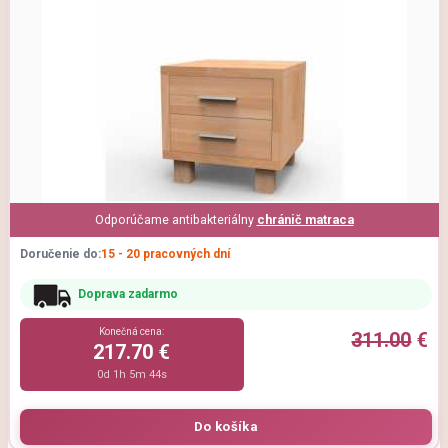
Odporúčame antibakteriálny
chránič matraca
Doručenie do:
15 - 20 pracovných dní
Doprava zadarmo
Konečná cena:
311.00
€
217.70 €
0d 1h 5m 44s