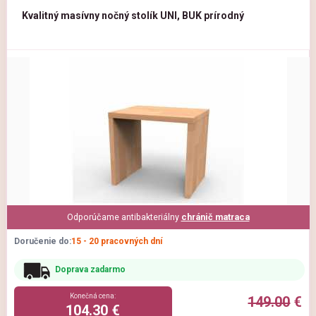
Kvalitný masívny nočný stolík UNI, BUK prírodný
Odporúčame antibakteriálny
chránič matraca
Doručenie do:
15 - 20 pracovných dní
Doprava zadarmo
Konečná cena:
149.00
€
104.30 €