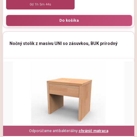
0d 1h 5m 44s
Nočný stolík z masívu UNI so zásuvkou, BUK prírodný
Odporúčame antibakteriálny
chránič matraca