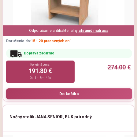
Odporúčame antibakteriálny
chránič matraca
Doručenie do:
15 - 20 pracovných dní
Doprava zadarmo
Konečná cena:
274.00
€
191.80 €
0d 1h 5m 44s
Nočný stolík JANA SENIOR, BUK prírodný