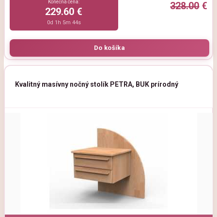
Konečná cena:
328.00
€
229.60 €
0d 1h 5m 44s
Kvalitný masívny nočný stolík PETRA, BUK prírodný