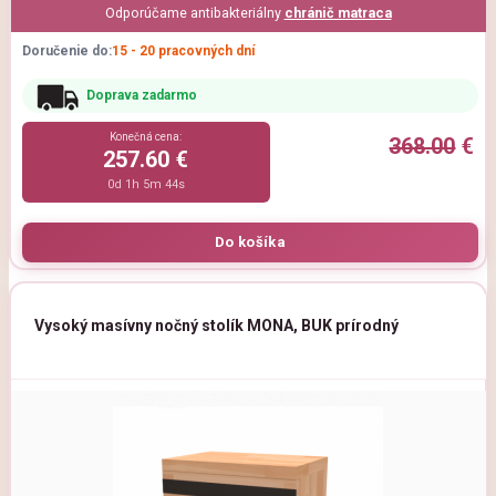
Odporúčame antibakteriálny
chránič matraca
Doručenie do:
15 - 20 pracovných dní
Doprava zadarmo
Konečná cena:
368.00
€
257.60 €
0d 1h 5m 44s
Vysoký masívny nočný stolík MONA, BUK prírodný