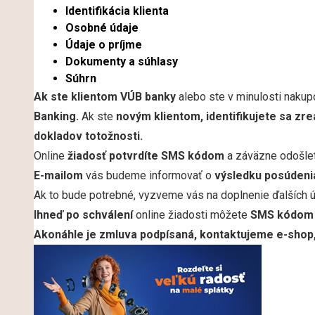
Identifikácia klienta
Osobné údaje
Údaje o príjme
Dokumenty a súhlasy
Súhrn
Ak ste klientom VÚB banky
alebo ste v minulosti nakup
Banking.
Ak ste
novým klientom,
identifikujete sa zr
dokladov totožnosti.
Online
žiadosť potvrdíte SMS kódom
a záväzne odošlet
E-mailom
vás budeme informovať o
výsledku posúdenia
Ak to bude potrebné, vyzveme vás na doplnenie ďalších 
Ihneď po schválení
online žiadosti môžete
SMS kódom 
Akonáhle je zmluva podpísaná, kontaktujeme e-shop