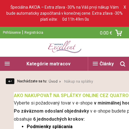
Špeciálna AKCIA – Extra zľava -30% na Váš prvý nákup Vám
X
bude automaticky započítaná v konečnej cene. Extra zľava -30%
platí ešte:
0d 11h 49m 0s
|
Prihlásenie
Registrácia
0.00 €
Kategórie matracov
Články
Nachádzate sa tu:
Úvod
Nákup na splátky
AKO NAKUPOVAŤ NA SPLÁTKY ONLINE CEZ QUATRO
Vyberte si požadovaný tovar v e-shope
v minimálnej ho
Po záväznom odoslaní objednávky
v e-shope budete 
obsahuje
6 jednoduchých krokov:
Podmienky splácania