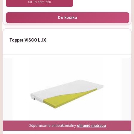
0d 1h 46m 54s
Topper VISCO LUX
Odporúčame antibakteriálny
chránič matraca