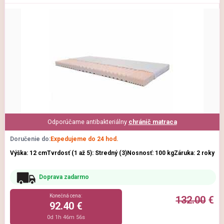
Odporúčame antibakteriálny
chránič matraca
Doručenie do:
Expedujeme do 24 hod.
Výška: 12 cm
Tvrdosť (1 až 5): Stredný (3)
Nosnosť: 100 kg
Záruka: 2 roky
Doprava zadarmo
Konečná cena:
132.00
€
92.40 €
0d 1h 46m 54s