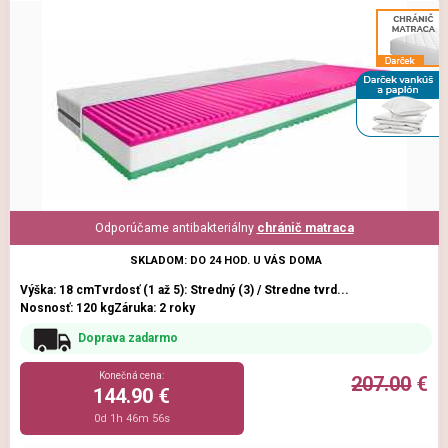
Odporúčame antibakteriálny
chránič matraca
SKLADOM: DO 24 HOD. U VÁS DOMA
Výška: 18 cm
Tvrdosť (1 až 5): Stredný (3) / Stredne tvrd...
Nosnosť: 120 kg
Záruka: 2 roky
Doprava zadarmo
Konečná cena:
207.00
€
144.90 €
0d 1h 46m 54s