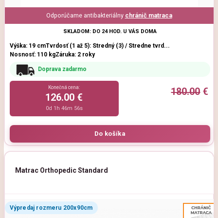
Odporúčame antibakteriálny
chránič matraca
SKLADOM: DO 24 HOD. U VÁS DOMA
Výška: 19 cm
Tvrdosť (1 až 5): Stredný (3) / Stredne tvrd...
Nosnosť: 110 kg
Záruka: 2 roky
Doprava zadarmo
Konečná cena:
180.00
€
126.00 €
0d 1h 46m 54s
Matrac Orthopedic Standard
Výpredaj rozmeru 200x90cm