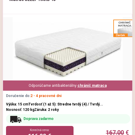
Odporúčame antibakteriálny
chránič matraca
Doručenie do:
2 - 4 pracovné dni
Výška: 15 cm
Tvrdosť (1 až 5): Stredne tvrdý (4) / Tvrdý...
Nosnosť: 120 kg
Záruka: 2 roky
Doprava zadarmo
Konečná cena:
167.00
€