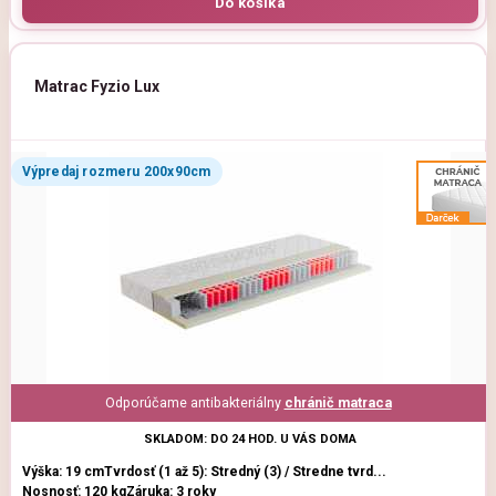
Matrac Fyzio Lux
Výpredaj rozmeru 200x90cm
Odporúčame antibakteriálny
chránič matraca
SKLADOM: DO 24 HOD. U VÁS DOMA
Výška: 19 cm
Tvrdosť (1 až 5): Stredný (3) / Stredne tvrd...
Nosnosť: 120 kg
Záruka: 3 roky