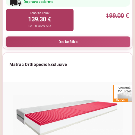
Doprava zadarmo
Konečná cena:
199.00
€
139.30 €
0d 1h 46m 54s
Matrac Orthopedic Exclusive