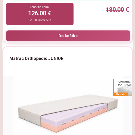
Konečná cena:
180.00
€
126.00 €
0d 1h 46m 54s
Matrac Orthopedic JUNIOR