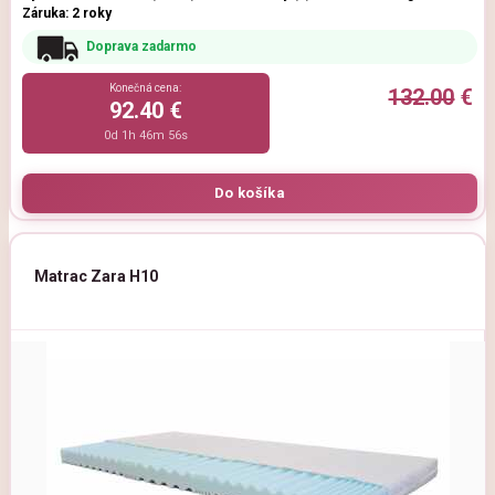
Záruka: 2 roky
Doprava zadarmo
Konečná cena:
132.00
€
92.40 €
0d 1h 46m 54s
Matrac Zara H10