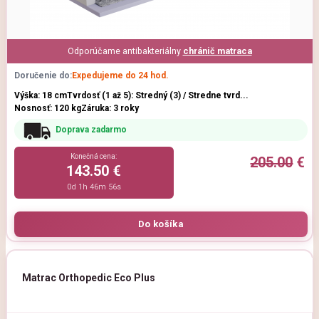
Odporúčame antibakteriálny
chránič matraca
Doručenie do:
Expedujeme do 24 hod.
Výška: 18 cm
Tvrdosť (1 až 5): Stredný (3) / Stredne tvrd...
Nosnosť: 120 kg
Záruka: 3 roky
Doprava zadarmo
Konečná cena:
205.00
€
143.50 €
0d 1h 46m 54s
Matrac Orthopedic Eco Plus