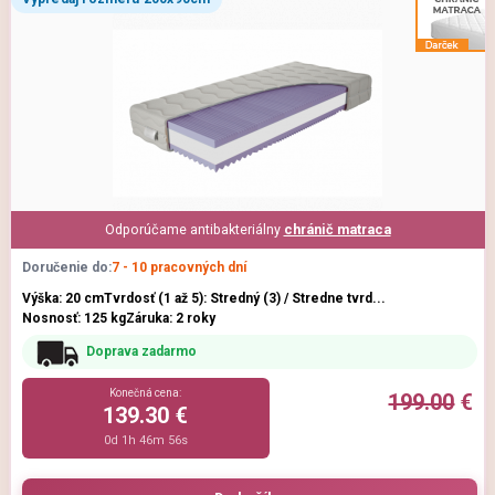
Odporúčame antibakteriálny
chránič matraca
Doručenie do:
7 - 10 pracovných dní
Výška: 20 cm
Tvrdosť (1 až 5): Stredný (3) / Stredne tvrd...
Nosnosť: 125 kg
Záruka: 2 roky
Doprava zadarmo
Konečná cena:
199.00
€
139.30 €
0d 1h 46m 54s