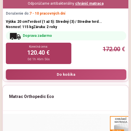
Odporúčame antibakteriálny
chránič matraca
Doručenie do:
7 - 10 pracovných dní
Výška: 20 cm
Tvrdosť (1 až 5): Stredný (3) / Stredne tvrd...
Nosnosť: 115 kg
Záruka: 2 roky
Doprava zadarmo
Konečná cena:
172.00
€
120.40 €
0d 1h 46m 54s
Matrac Orthopedic Eco