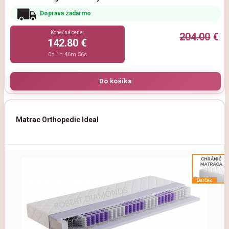
Doprava zadarmo
Konečná cena:
204.00
€
142.80 €
0d 1h 46m 54s
Matrac Orthopedic Ideal