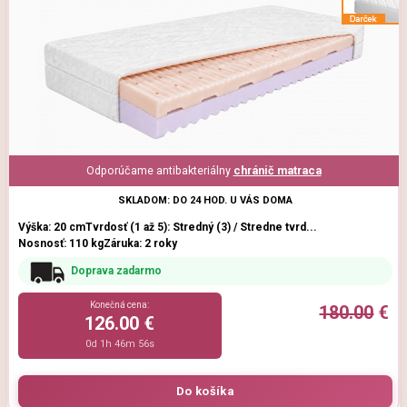
Odporúčame antibakteriálny
chránič matraca
SKLADOM: DO 24 HOD. U VÁS DOMA
Výška: 20 cm
Tvrdosť (1 až 5): Stredný (3) / Stredne tvrd...
Nosnosť: 110 kg
Záruka: 2 roky
Doprava zadarmo
Konečná cena:
180.00
€
126.00 €
0d 1h 46m 54s