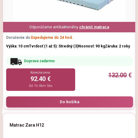
Odporúčame antibakteriálny
chránič matraca
Doručenie do:
Expedujeme do 24 hod.
Výška: 10 cm
Tvrdosť (1 až 5): Stredný (3)
Nosnosť: 90 kg
Záruka: 2 roky
Doprava zadarmo
Konečná cena:
132.00
€
92.40 €
0d 1h 46m 54s
Matrac Zara H12