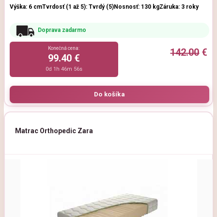
Výška: 6 cm
Tvrdosť (1 až 5): Tvrdý (5)
Nosnosť: 130 kg
Záruka: 3 roky
Doprava zadarmo
Konečná cena:
142.00
€
99.40 €
0d 1h 46m 54s
Matrac Orthopedic Zara