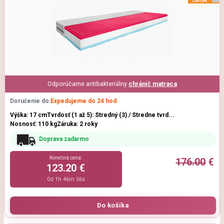
Odporúčame antibakteriálny
chránič matraca
Doručenie do:
Expedujeme do 24 hod.
Výška: 17 cm
Tvrdosť (1 až 5): Stredný (3) / Stredne tvrd...
Nosnosť: 110 kg
Záruka: 2 roky
Doprava zadarmo
Konečná cena:
176.00
€
123.20 €
0d 1h 46m 54s