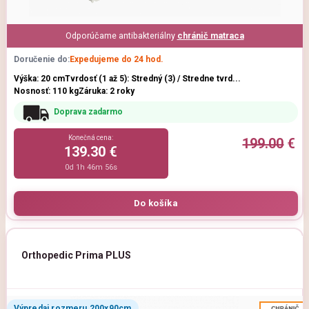
Odporúčame antibakteriálny
chránič matraca
Doručenie do:
Expedujeme do 24 hod.
Výška: 20 cm
Tvrdosť (1 až 5): Stredný (3) / Stredne tvrd...
Nosnosť: 110 kg
Záruka: 2 roky
Doprava zadarmo
Konečná cena:
199.00
€
139.30 €
0d 1h 46m 54s
Orthopedic Prima PLUS
Výpredaj rozmeru 200x90cm