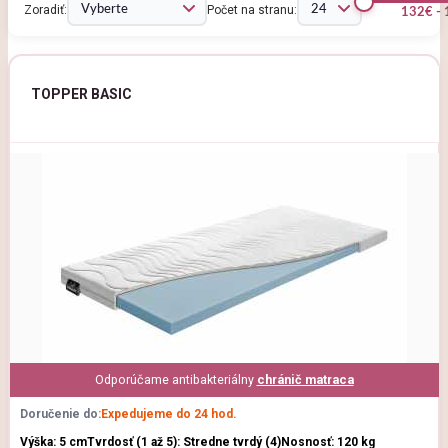
Zoradiť:
Počet na stranu:
132€ -
TOPPER BASIC
Odporúčame antibakteriálny
chránič matraca
Doručenie do:
Expedujeme do 24 hod.
Výška: 5 cm
Tvrdosť (1 až 5): Stredne tvrdý (4)
Nosnosť: 120 kg