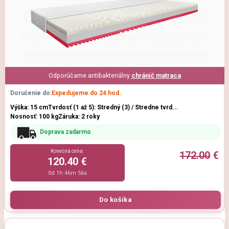
Odporúčame antibakteriálny
chránič matraca
Doručenie do:
Expedujeme do 24 hod.
Výška: 15 cm
Tvrdosť (1 až 5): Stredný (3) / Stredne tvrd...
Nosnosť: 100 kg
Záruka: 2 roky
Doprava zadarmo
Konečná cena:
172.00
€
120.40 €
0d 1h 46m 54s