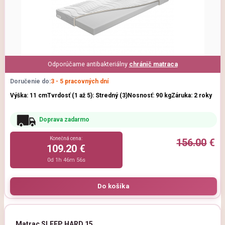
Odporúčame antibakteriálny
chránič matraca
Doručenie do:
3 - 5 pracovných dní
Výška: 11 cm
Tvrdosť (1 až 5): Stredný (3)
Nosnosť: 90 kg
Záruka: 2 roky
Doprava zadarmo
Konečná cena:
156.00
€
109.20 €
0d 1h 46m 54s
Matrac SLEEP HARD 15