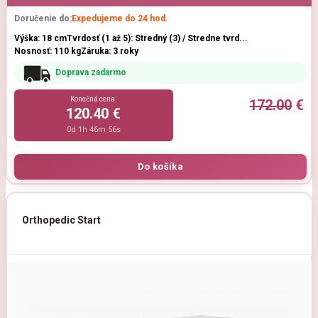
Doručenie do:
Expedujeme do 24 hod.
Výška: 18 cm
Tvrdosť (1 až 5): Stredný (3) / Stredne tvrd...
Nosnosť: 110 kg
Záruka: 3 roky
Doprava zadarmo
Konečná cena:
172.00
€
120.40 €
0d 1h 46m 54s
Orthopedic Start