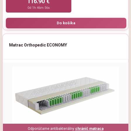
116.90 €
0d 1h 46m 54s
Matrac Orthopedic ECONOMY
Odporúčame antibakteriálny
chránič matraca