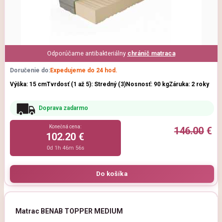
Odporúčame antibakteriálny
chránič matraca
Doručenie do:
Expedujeme do 24 hod.
Výška: 15 cm
Tvrdosť (1 až 5): Stredný (3)
Nosnosť: 90 kg
Záruka: 2 roky
Doprava zadarmo
Konečná cena:
146.00
€
102.20 €
0d 1h 46m 54s
Matrac BENAB TOPPER MEDIUM