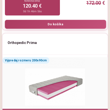
Konečná cena:
172.00
€
120.40 €
0d 1h 46m 54s
Orthopedic Prima
Výpredaj rozmeru 200x90cm