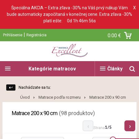
Špeciálna AKCIA – Extra zľava -30% na Váš prvý nákup Vám
X
bude automaticky započítaná v konečnej cene. Extra zľava -30%
platí ešte:
0d 1h 46m 54s
|
Prihlásenie
Registrácia
0.00 €
Kategórie matracov
Články
Nachádzate sa tu:
Úvod
Matrace podľa rozmeru
Matrace 200 x 90 cm
Matrace 200 x 90 cm
(98 produktov)
Strana
1/5