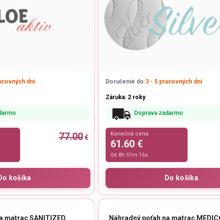
racovných dní
Doručenie do:
3 - 5 pracovných dní
Záruka: 2 roky
darmo
Doprava zadarmo
77.00
Konečná cena:
€
61.60 €
0d 8h 51m 15s
na matrac SANITIZED
Náhradný poťah na matrac MEDI