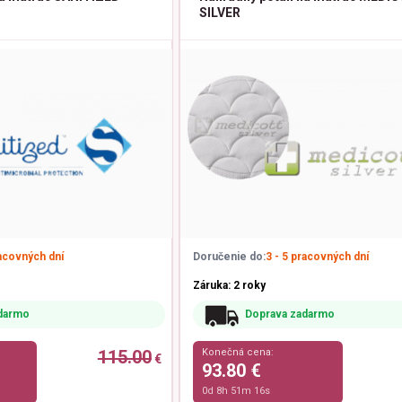
SILVER
racovných dní
Doručenie do:
3 - 5 pracovných dní
Záruka: 2 roky
darmo
Doprava zadarmo
115.00
Konečná cena:
€
93.80 €
0d 8h 51m 15s