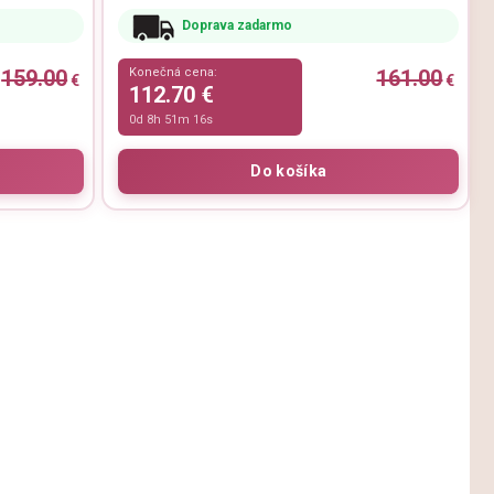
Doprava zadarmo
159.00
Konečná cena:
161.00
€
€
112.70 €
0d 8h 51m 15s