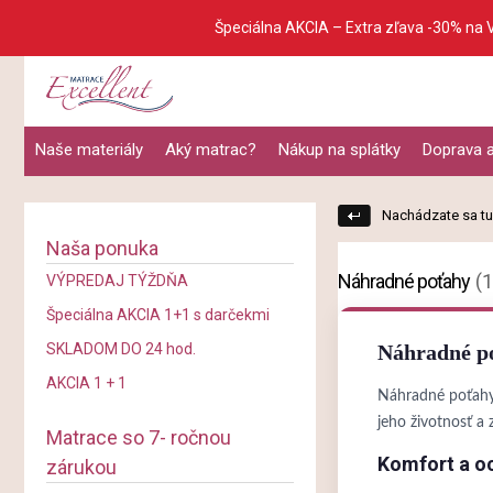
Špeciálna AKCIA – Extra zľava -30% na 
Naše materiály
Aký matrac?
Nákup na splátky
Doprava a
Nachádzate sa tu
Naša ponuka
Náhradné poťahy
(
VÝPREDAJ TÝŽDŇA
Špeciálna AKCIA 1+1 s darčekmi
SKLADOM DO 24 hod.
Náhradné po
AKCIA 1 + 1
Náhradné poťahy 
jeho životnosť a
Matrace so 7- ročnou
Komfort a o
zárukou