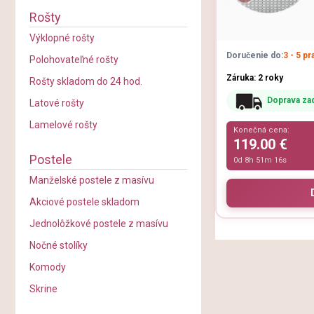
Rošty
Výklopné rošty
Doručenie do:
3 - 5 p
Polohovateľné rošty
Záruka: 2 roky
Rošty skladom do 24 hod.
Doprava za
Latové rošty
Lamelové rošty
Konečná cena:
119.00 €
Postele
0d 8h 51m 15s
Manželské postele z masívu
Akciové postele skladom
Jednolôžkové postele z masívu
Nočné stolíky
Komody
Skrine