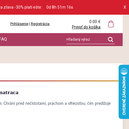
ra zľava -30% platí ešte:
0d 8h 51m 15s
X
0.00 €
Prihlásenie
|
Registrácia
Prejsť do košíka
FAQ
matraca
 Chráni pred nečistotami, prachom a vlhkosťou, čím predlžuje