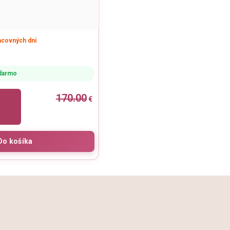
racovných dní
darmo
170.00
€