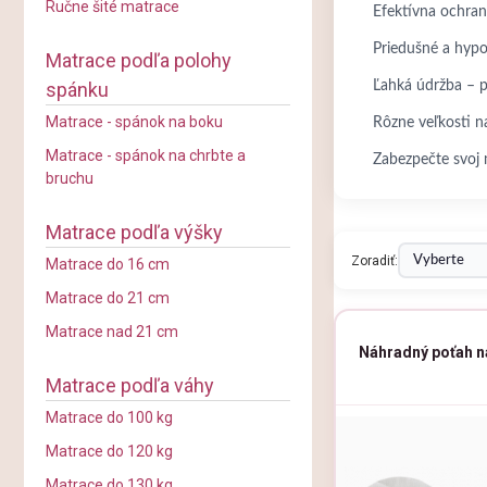
Ručne šité matrace
Efektívna ochran
Priedušné a hypo
Matrace podľa polohy
spánku
Ľahká údržba – p
Matrace - spánok na boku
Rôzne veľkosti 
Matrace - spánok na chrbte a
Zabezpečte svoj m
bruchu
Matrace podľa výšky
Zoradiť:
Matrace do 16 cm
Matrace do 21 cm
Matrace nad 21 cm
Náhradný poťah 
Matrace podľa váhy
Matrace do 100 kg
Matrace do 120 kg
Matrace do 130 kg