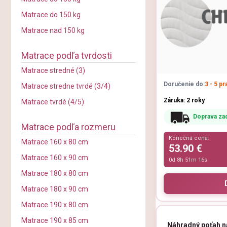
Matrace do 150 kg
Matrace nad 150 kg
Matrace podľa tvrdosti
Matrace stredné (3)
Doručenie do:
3 - 5 p
Matrace stredne tvrdé (3/4)
Záruka: 2 roky
Matrace tvrdé (4/5)
Doprava za
Matrace podľa rozmeru
Konečná cena:
Matrace 160 x 80 cm
53.90 €
Matrace 160 x 90 cm
0d 8h 51m 15s
Matrace 180 x 80 cm
Matrace 180 x 90 cm
Matrace 190 x 80 cm
Matrace 190 x 85 cm
Náhradný poťah 