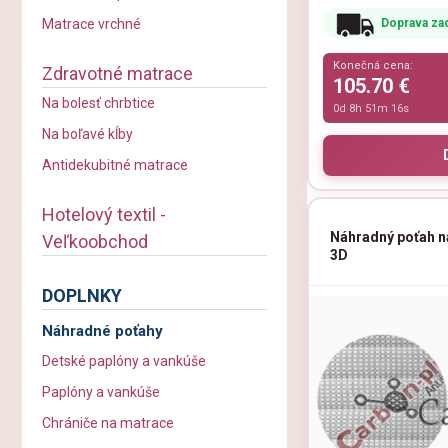
Doprava za
Matrace vrchné
Konečná cena:
Zdravotné matrace
105.70 €
Na bolesť chrbtice
0d 8h 51m 15s
Na boľavé kĺby
Antidekubitné matrace
Hotelový textil -
Náhradný poťah 
Veľkoobchod
3D
DOPLNKY
Náhradné poťahy
Detské paplóny a vankúše
Paplóny a vankúše
Chrániče na matrace