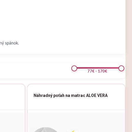
tný spánok.
77€ - 170€
Náhradný poťah na matrac ALOE VERA