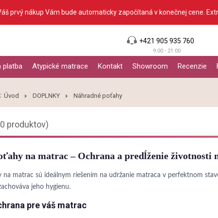
Váš prvý nákup Vám bude automaticky započítaná v konečnej cene. Ext
+421 905 935 760
9:00 - 21:00
 platba
Atypické matrace
Kontakt
Showroom
Recenzie
:
Úvod
DOPLNKY
Náhradné poťahy
10 produktov)
ťahy na matrac – Ochrana a predĺženie životnosti 
na matrac sú ideálnym riešením na udržanie matraca v perfektnom stave.
 zachováva jeho hygienu.
chrana pre váš matrac