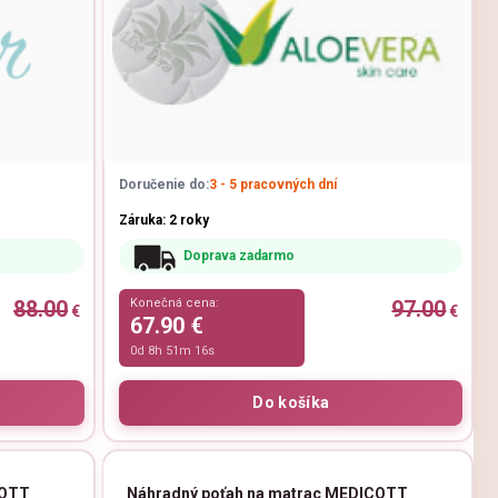
Doručenie do:
3 - 5 pracovných dní
Záruka: 2 roky
Doprava zadarmo
88.00
Konečná cena:
97.00
€
€
67.90 €
0d 8h 51m 15s
COTT
Náhradný poťah na matrac MEDICOTT