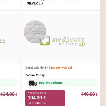
SILVER 3D
Doručenie do:
3 - 5 pracovných dní
Záruka: 2 roky
Doprava zadarmo
134.00
Konečná cena:
149.00
€
€
104.30 €
0d 8h 51m 15s