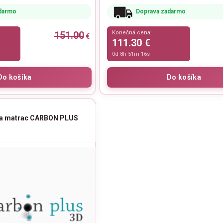
darmo
Doprava zadarmo
151.00
Konečná cena:
€
111.30 €
0d 8h 51m 15s
na matrac CARBON PLUS