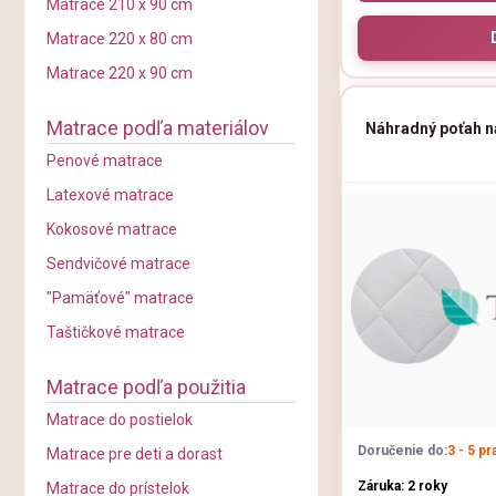
Matrace 210 x 90 cm
Matrace 220 x 80 cm
Matrace 220 x 90 cm
Matrace podľa materiálov
Náhradný poťah 
Penové matrace
Latexové matrace
Kokosové matrace
Sendvičové matrace
"Pamäťové" matrace
Taštičkové matrace
Matrace podľa použitia
Matrace do postielok
Doručenie do:
3 - 5 p
Matrace pre deti a dorast
Záruka: 2 roky
Matrace do prístelok