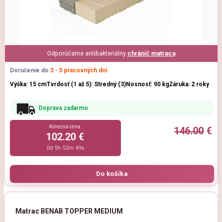
Odporúčame antibakteriálny
chránič matraca
Doručenie do:
3 - 5 pracovných dní
Výška: 15 cm
Tvrdosť (1 až 5): Stredný (3)
Nosnosť: 90 kg
Záruka: 2 roky
Doprava zadarmo
Konečná cena:
146.00
€
102.20 €
0d 5h 52m 47s
Matrac BENAB TOPPER MEDIUM