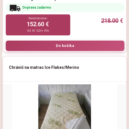
Doprava zadarmo
Konečná cena:
218.00
€
152.60 €
0d 5h 52m 47s
Chránič na matrac Ice Flakes/Merino