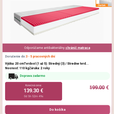
Odporúčame antibakteriálny
chránič matraca
Doručenie do:
3 - 5 pracovných dní
Výška: 20 cm
Tvrdosť (1 až 5): Stredný (3) / Stredne tvrd...
Nosnosť: 110 kg
Záruka: 2 roky
Doprava zadarmo
Konečná cena:
199.00
€
139.30 €
0d 5h 52m 47s