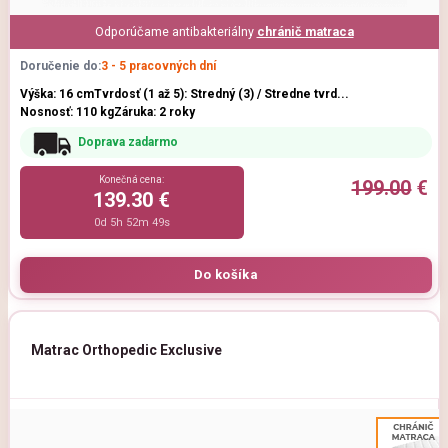
Odporúčame antibakteriálny
chránič matraca
Doručenie do:
3 - 5 pracovných dní
Výška: 16 cm
Tvrdosť (1 až 5): Stredný (3) / Stredne tvrd...
Nosnosť: 110 kg
Záruka: 2 roky
Doprava zadarmo
Konečná cena:
199.00
€
139.30 €
0d 5h 52m 47s
Matrac Orthopedic Exclusive