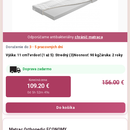
Odporúčame antibakteriálny
chránič matraca
Doručenie do:
3 - 5 pracovných dní
Výška: 11 cm
Tvrdosť (1 až 5): Stredný (3)
Nosnosť: 90 kg
Záruka: 2 roky
Doprava zadarmo
Konečná cena:
156.00
€
109.20 €
0d 5h 52m 47s
Matrac Orthopedic ECONOMY