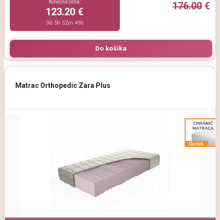
Konečná cena:
176.00
€
123.20 €
0d 5h 52m 47s
Matrac Orthopedic Zara Plus