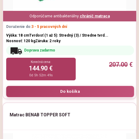
Odporúčame antibakteriálny
chránič matraca
Doručenie do:
3 - 5 pracovných dní
Výška: 18 cm
Tvrdosť (1 až 5): Stredný (3) / Stredne tvrd...
Nosnosť: 120 kg
Záruka: 2 roky
Doprava zadarmo
Konečná cena:
207.00
€
144.90 €
0d 5h 52m 47s
Matrac BENAB TOPPER SOFT