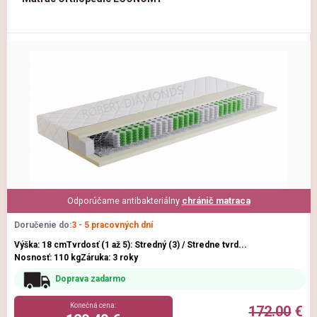
Odporúčame antibakteriálny
chránič matraca
Doručenie do:
3 - 5 pracovných dní
Výška: 18 cm
Tvrdosť (1 až 5): Stredný (3) / Stredne tvrd...
Nosnosť: 110 kg
Záruka: 3 roky
Doprava zadarmo
Konečná cena:
172.00
€