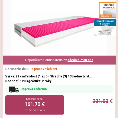
Odporúčame antibakteriálny
chránič matraca
Doručenie do:
3 - 5 pracovných dní
Výška: 21 cm
Tvrdosť (1 až 5): Stredný (3) / Stredne tvrd...
Nosnosť: 120 kg
Záruka: 2 roky
Doprava zadarmo
Konečná cena:
231.00
€
161.70 €
0d 5h 52m 47s