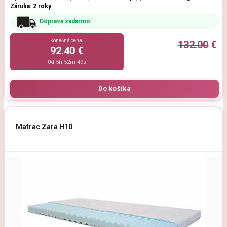
Záruka: 2 roky
Doprava zadarmo
Konečná cena:
132.00
€
92.40 €
0d 5h 52m 47s
Matrac Zara H10