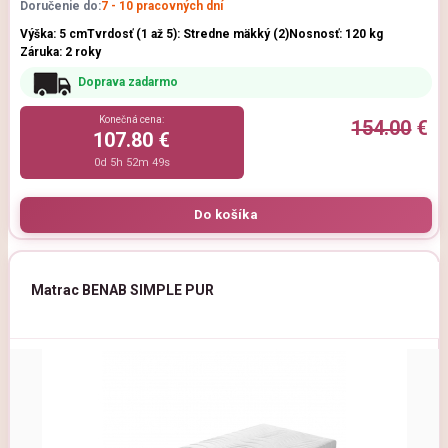
Doručenie do:
7 - 10 pracovných dní
Výška: 5 cm
Tvrdosť (1 až 5): Stredne mäkký (2)
Nosnosť: 120 kg
Záruka: 2 roky
Doprava zadarmo
Konečná cena:
154.00
€
107.80 €
0d 5h 52m 47s
Matrac BENAB SIMPLE PUR