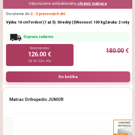
Odporúčame antibakteriálny
chránič matraca
Doručenie do:
3 - 5 pracovných dní
Výška: 16 cm
Tvrdosť (1 až 5): Stredný (3)
Nosnosť: 100 kg
Záruka: 2 roky
Doprava zadarmo
Konečná cena:
180.00
€
126.00 €
0d 5h 52m 47s
Matrac Orthopedic JUNIOR