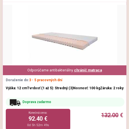
Odporúčame antibakteriálny
chránič matraca
Doručenie do:
3 - 5 pracovných dní
Výška: 12 cm
Tvrdosť (1 až 5): Stredný (3)
Nosnosť: 100 kg
Záruka: 2 roky
Doprava zadarmo
Konečná cena:
132.00
€
92.40 €
0d 5h 52m 47s