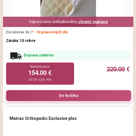
Odporúčame antibakteriálny
chránič matraca
Doručenie do:
7 - 10 pracovných dní
Záruka: 10 rokov
Doprava zadarmo
Konečná cena:
220.00
€
154.00 €
0d 5h 52m 47s
Matrac Orthopedic Exclusive plus