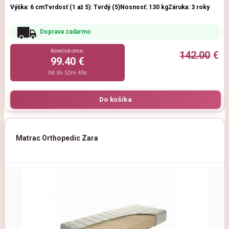
Výška: 6 cm
Tvrdosť (1 až 5): Tvrdý (5)
Nosnosť: 130 kg
Záruka: 3 roky
Doprava zadarmo
Konečná cena:
142.00
€
99.40 €
0d 5h 52m 47s
Matrac Orthopedic Zara