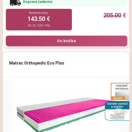
Doprava zadarmo
Konečná cena:
205.00
€
143.50 €
0d 5h 52m 47s
Matrac Orthopedic Eco Plus