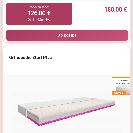
Konečná cena:
180.00
€
126.00 €
0d 5h 52m 47s
Orthopedic Start Plus