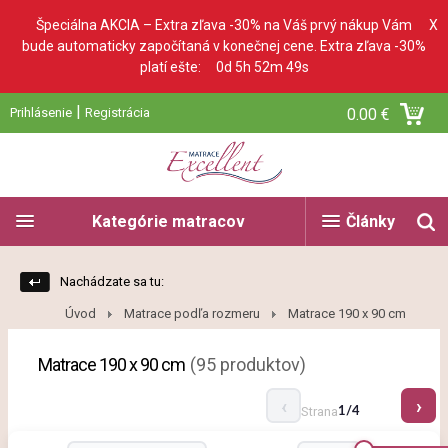
Špeciálna AKCIA – Extra zľava -30% na Váš prvý nákup Vám
X
bude automaticky započítaná v konečnej cene. Extra zľava -30%
platí ešte:
0d 5h 52m 47s
|
Prihlásenie
Registrácia
0.00 €
Kategórie matracov
Články
Nachádzate sa tu:
Úvod
Matrace podľa rozmeru
Matrace 190 x 90 cm
Matrace 190 x 90 cm
(95 produktov)
Strana
1/4