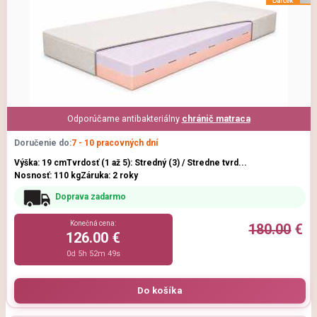
Odporúčame antibakteriálny
chránič matraca
Doručenie do:
7 - 10 pracovných dní
Výška: 19 cm
Tvrdosť (1 až 5): Stredný (3) / Stredne tvrd...
Nosnosť: 110 kg
Záruka: 2 roky
Doprava zadarmo
Konečná cena:
180.00
€
126.00 €
0d 5h 52m 47s