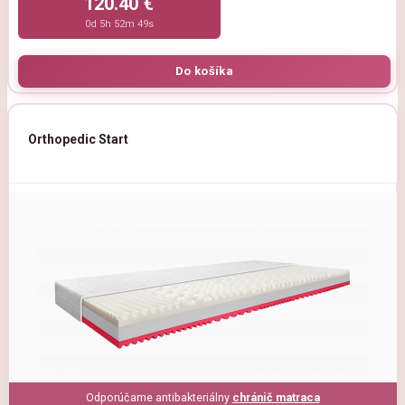
120.40 €
0d 5h 52m 47s
Orthopedic Start
Odporúčame antibakteriálny
chránič matraca