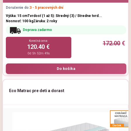
Doručenie do:
3 - 5 pracovných dní
Výška: 15 cm
Tvrdosť (1 až 5): Stredný (3) / Stredne tvrd...
Nosnosť: 100 kg
Záruka: 2 roky
Doprava zadarmo
Konečná cena:
172.00
€
120.40 €
0d 5h 52m 47s
Eco Matrac pre deti a dorast