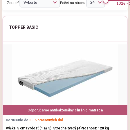
Zoradiť:
Počet na stranu:
132€ -
TOPPER BASIC
Odporúčame antibakteriálny
chránič matraca
Doručenie do:
3 - 5 pracovných dní
Výška: 5 cm
Tvrdosť (1 až 5): Stredne tvrdý (4)
Nosnosť: 120 kg