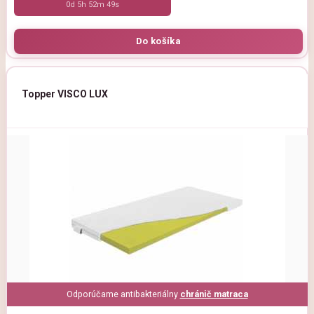
0d 5h 52m 47s
Topper VISCO LUX
Odporúčame antibakteriálny
chránič matraca