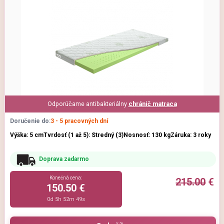
Odporúčame antibakteriálny
chránič matraca
Doručenie do:
3 - 5 pracovných dní
Výška: 5 cm
Tvrdosť (1 až 5): Stredný (3)
Nosnosť: 130 kg
Záruka: 3 roky
Doprava zadarmo
Konečná cena:
215.00
€
150.50 €
0d 5h 52m 47s