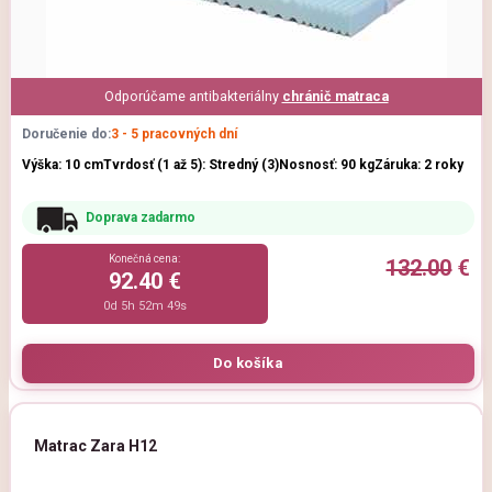
Odporúčame antibakteriálny
chránič matraca
Doručenie do:
3 - 5 pracovných dní
Výška: 10 cm
Tvrdosť (1 až 5): Stredný (3)
Nosnosť: 90 kg
Záruka: 2 roky
Doprava zadarmo
Konečná cena:
132.00
€
92.40 €
0d 5h 52m 47s
Matrac Zara H12