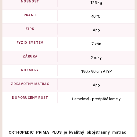
NOSNOSŤ
125 kg
PRANIE
40 °C
ZIPS
Áno
FYZIO SYSTÉM
7 zón
ZÁRUKA
2 roky
ROZMERY
190 x 90 cm ATYP
ZDRAVOTNÝ MATRAC
Áno
DOPORUČENÝ ROŠT
Lamelový - predpäté lamely
ORTHOPEDIC PRIMA PLUS
je
kvalitný obojstranný matrac