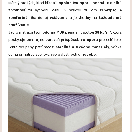
určený pre tých, ktorí hľadajú
spoľahlivú oporu
,
pohodlie
a
dlhú
životnosť
za výhodnú cenu. S výškou
20 cm
zabezpečuje
komfortné líhanie aj vstávanie
a je vhodný na
každodenné
používanie
.
Jadro matraca tvorí
odolná PUR pena
s hustotou
38 kg/m³
, ktorá
poskytuje
pevnú
, no zároveň
prispôsobivú oporu
pre celé telo.
Tento typ peny patrí medzi
stabilné a trvácne materiály
, vďaka
čomu si matrac zachová svoje vlastnosti
dlhodobo
.