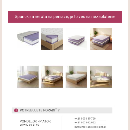
Spánok sa neráta na peniaze, je to vec na nezaplatenie