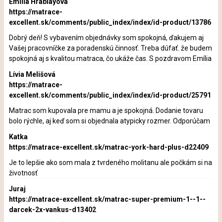
Emília Hrablayová
https://matrace-
excellent.sk/comments/public_index/index/id-product/13786
Dobrý deň! S vybavením objednávky som spokojná, ďakujem aj
Vašej pracovníčke za poradenskú činnosť. Treba dúfať. že budem
spokojná aj s kvalitou matraca, čo ukáže čas. S pozdravom Emília
Lívia Melišová
https://matrace-
excellent.sk/comments/public_index/index/id-product/25791
Matrac som kupovala pre mamu a je spokojná. Dodanie tovaru
bolo rýchle, aj keď som si objednala atypicky rozmer. Odporúčam
Katka
https://matrace-excellent.sk/matrac-york-hard-plus-d22409
Je to lepšie ako som mala z tvrdeného molitanu ale počkám si na
životnosť
Juraj
https://matrace-excellent.sk/matrac-super-premium-1--1--
darcek-2x-vankus-d13402