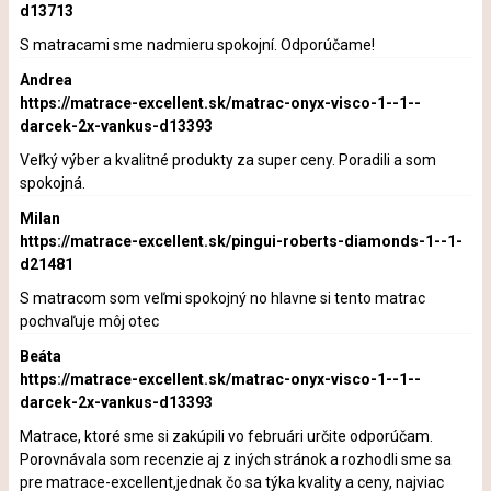
d13713
S matracami sme nadmieru spokojní. Odporúčame!
Andrea
https://matrace-excellent.sk/matrac-onyx-visco-1--1--
darcek-2x-vankus-d13393
Veľký výber a kvalitné produkty za super ceny. Poradili a som
spokojná.
Milan
https://matrace-excellent.sk/pingui-roberts-diamonds-1--1-
d21481
S matracom som veľmi spokojný no hlavne si tento matrac
pochvaľuje môj otec
Beáta
https://matrace-excellent.sk/matrac-onyx-visco-1--1--
darcek-2x-vankus-d13393
Matrace, ktoré sme si zakúpili vo februári určite odporúčam.
Porovnávala som recenzie aj z iných stránok a rozhodli sme sa
pre matrace-excellent,jednak čo sa týka kvality a ceny, najviac