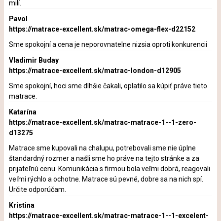
milí.
Pavol
https://matrace-excellent.sk/matrac-omega-flex-d22152
Sme spokojní a cena je neporovnatelne nizsia oproti konkurencii
Vladimir Buday
https://matrace-excellent.sk/matrac-london-d12905
Sme spokojní, hoci sme dlhšie čakali, oplatilo sa kúpiť práve tieto
matrace.
Katarína
https://matrace-excellent.sk/matrac-matrace-1--1-zero-
d13275
Matrace sme kupovali na chalupu, potrebovali sme nie úplne
štandardný rozmer a našli sme ho práve na tejto stránke a za
prijateľnú cenu. Komunikácia s firmou bola veľmi dobrá, reagovali
veľmi rýchlo a ochotne. Matrace sú pevné, dobre sa na nich spí.
Určite odporúčam.
Kristina
https://matrace-excellent.sk/matrac-matrace-1--1-excelent-