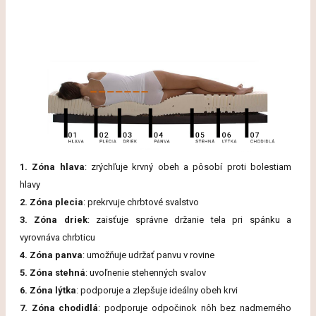
1. Zóna hlava
: zrýchľuje krvný obeh a pôsobí proti bolestiam
hlavy
2. Zóna plecia
: prekrvuje chrbtové svalstvo
3. Zóna driek
: zaisťuje správne držanie tela pri spánku a
vyrovnáva chrbticu
4. Zóna panva
: umožňuje udržať panvu v rovine
5. Zóna stehná
: uvoľnenie stehenných svalov
6. Zóna lýtka
: podporuje a zlepšuje ideálny obeh krvi
7. Zóna chodidlá
: podporuje odpočinok nôh bez nadmerného