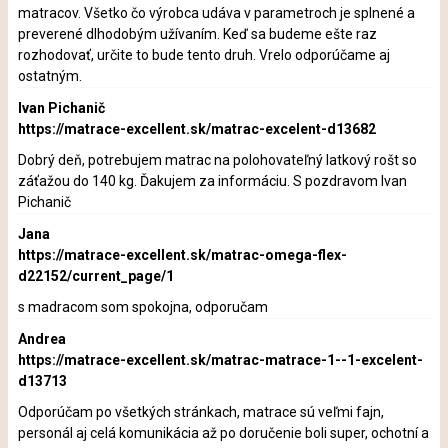
matracov. Všetko čo výrobca udáva v parametroch je splnené a
preverené dlhodobým užívaním. Keď sa budeme ešte raz
rozhodovať, určite to bude tento druh. Vrelo odporúčame aj
ostatným.
Ivan Pichanič
https://matrace-excellent.sk/matrac-excelent-d13682
Dobrý deň, potrebujem matrac na polohovateľný latkový rošt so
záťažou do 140 kg. Ďakujem za informáciu. S pozdravom Ivan
Pichanič
Jana
https://matrace-excellent.sk/matrac-omega-flex-
d22152/current_page/1
s madracom som spokojna, odporučam
Andrea
https://matrace-excellent.sk/matrac-matrace-1--1-excelent-
d13713
Odporúčam po všetkých stránkach, matrace sú veľmi fajn,
personál aj celá komunikácia až po doručenie boli super, ochotní a