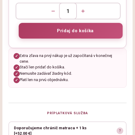
−
+
Extra zľava na prvý nákup je už započítaná v konečnej
✓
cene.
Stačí len pridať do košíka.
✓
Nemusíte zadávať žiadny kód.
✓
Platí len na prvú objednávku.
✓
PRÍPLATKOVÁ SLUŽBA
Doporučujeme chránič matraca + 1 ks
[+52.00 €]