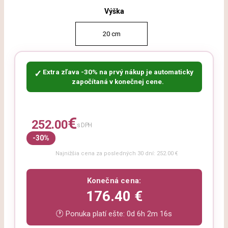
Výška
20 cm
Extra zľava -30% na prvý nákup je automaticky
✓
započítaná v konečnej cene.
€
252.00
s DPH
-30%
Najnižšia cena za posledných 30 dní: 252.00 €
Konečná cena:
176.40 €
🕐 Ponuka platí ešte:
0d 6h 2m 15s