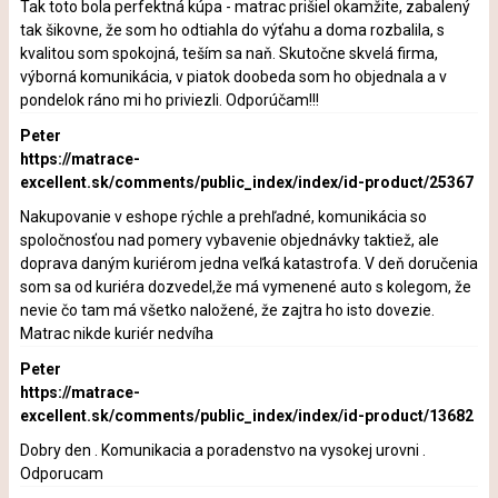
Tak toto bola perfektná kúpa - matrac prišiel okamžite, zabalený
tak šikovne, že som ho odtiahla do výťahu a doma rozbalila, s
kvalitou som spokojná, teším sa naň. Skutočne skvelá firma,
výborná komunikácia, v piatok doobeda som ho objednala a v
pondelok ráno mi ho priviezli. Odporúčam!!!
Peter
https://matrace-
excellent.sk/comments/public_index/index/id-product/25367
Nakupovanie v eshope rýchle a prehľadné, komunikácia so
spoločnosťou nad pomery vybavenie objednávky taktiež, ale
doprava daným kuriérom jedna veľká katastrofa. V deň doručenia
som sa od kuriéra dozvedel,že má vymenené auto s kolegom, že
nevie čo tam má všetko naložené, že zajtra ho isto dovezie.
Matrac nikde kuriér nedvíha
Peter
https://matrace-
excellent.sk/comments/public_index/index/id-product/13682
Dobry den . Komunikacia a poradenstvo na vysokej urovni .
Odporucam