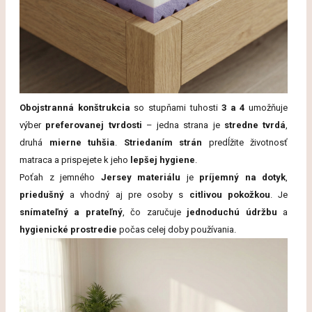
Obojstranná konštrukcia
so stupňami tuhosti
3 a 4
umožňuje
výber
preferovanej tvrdosti
– jedna strana je
stredne tvrdá
,
druhá
mierne tuhšia
.
Striedaním strán
predĺžite životnosť
matraca a prispejete k jeho
lepšej hygiene
.
Poťah z jemného
Jersey materiálu
je
príjemný na dotyk
,
priedušný
a vhodný aj pre osoby s
citlivou pokožkou
. Je
snímateľný a prateľný
, čo zaručuje
jednoduchú údržbu
a
hygienické prostredie
počas celej doby používania.