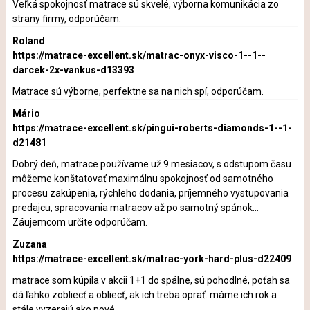
Veľká spokojnosť matrace sú skvelé, výborna komunikácia zo
strany firmy, odporúčam.
Roland
https://matrace-excellent.sk/matrac-onyx-visco-1--1--
darcek-2x-vankus-d13393
Matrace sú výborne, perfektne sa na nich spí, odporúčam.
Mário
https://matrace-excellent.sk/pingui-roberts-diamonds-1--1-
d21481
Dobrý deň, matrace používame už 9 mesiacov, s odstupom času
môžeme konštatovať maximálnu spokojnosť od samotného
procesu zakúpenia, rýchleho dodania, príjemného vystupovania
predajcu, spracovania matracov až po samotný spánok...
Záujemcom určite odporúčam.
Zuzana
https://matrace-excellent.sk/matrac-york-hard-plus-d22409
matrace som kúpila v akcii 1+1 do spálne, sú pohodlné, poťah sa
dá ľahko zobliecť a obliecť, ak ich treba oprať. máme ich rok a
stále vyzerajú ako nové.