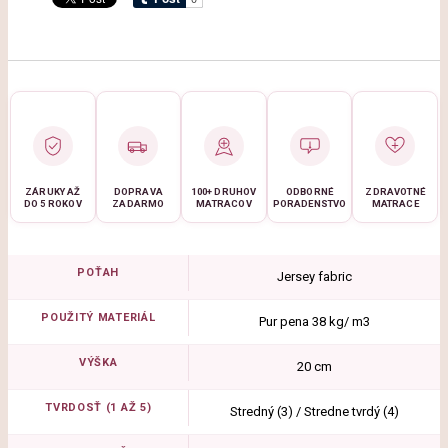
ZÁRUKY AŽ
DOPRAVA
100+ DRUHOV
ODBORNÉ
ZDRAVOTNÉ
DO 5 ROKOV
ZADARMO
MATRACOV
PORADENSTVO
MATRACE
POŤAH
Jersey fabric
POUŽITÝ MATERIÁL
Pur pena 38 kg/ m3
VÝŠKA
20 cm
TVRDOSŤ (1 AŽ 5)
Stredný (3) / Stredne tvrdý (4)