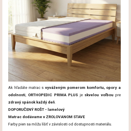
Ak hľadáte matrac s
vyváženým pomerom komfortu, opory a
odolnosti
,
ORTHOPEDIC PRIMA PLUS
je
skvelou voľbou
pre
zdravý spánok každý deň
.
DOPORUČENÝ ROŠT - lamelový
Matrac dodávame v ZROLOVANOM STAVE
Farby
pien
sa
môžu
líšiť
v
závislosti
od
dostupnosti
materiálu.