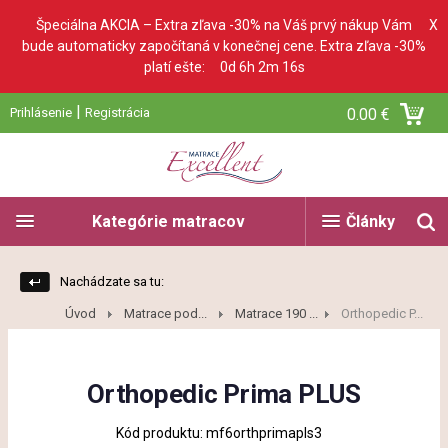
Špeciálna AKCIA – Extra zľava -30% na Váš prvý nákup Vám
X
bude automaticky započítaná v konečnej cene. Extra zľava -30%
platí ešte:
0d 6h 2m 15s
|
Prihlásenie
Registrácia
0.00 €
Kategórie matracov
Články
Nachádzate sa tu:
Úvod
Matrace pod...
Matrace 190 ...
Orthopedic P...
Orthopedic Prima PLUS
Kód produktu: mf6orthprimapls3