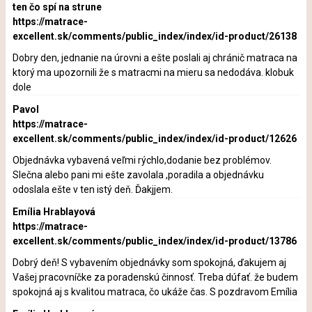
ten čo spí na strune
https://matrace-
excellent.sk/comments/public_index/index/id-product/26138
Dobry den, jednanie na úrovni a ešte poslali aj chránič matraca na
ktorý ma upozornili že s matracmi na mieru sa nedodáva. klobuk
dole
Pavol
https://matrace-
excellent.sk/comments/public_index/index/id-product/12626
Objednávka vybavená veľmi rýchlo,dodanie bez problémov.
Slečna alebo pani mi ešte zavolala ,poradila a objednávku
odoslala ešte v ten istý deň. Ďakjjem.
Emília Hrablayová
https://matrace-
excellent.sk/comments/public_index/index/id-product/13786
Dobrý deň! S vybavením objednávky som spokojná, ďakujem aj
Vašej pracovníčke za poradenskú činnosť. Treba dúfať. že budem
spokojná aj s kvalitou matraca, čo ukáže čas. S pozdravom Emília