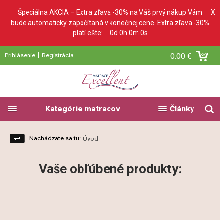
Špeciálna AKCIA – Extra zľava -30% na Váš prvý nákup Vám
X
bude automaticky započítaná v konečnej cene. Extra zľava -30%
platí ešte:
0d 0h 0m 0s
|
Prihlásenie
Registrácia
0.00 €
Kategórie matracov
Články
Nachádzate sa tu:
Úvod
Vaše obľúbené produkty: