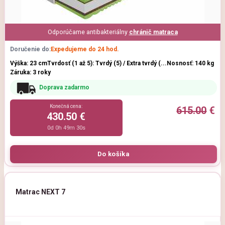
Odporúčame antibakteriálny
chránič matraca
Doručenie do:
Expedujeme do 24 hod.
Výška: 23 cm
Tvrdosť (1 až 5): Tvrdý (5) / Extra tvrdý (...
Nosnosť: 140 kg
Záruka: 3 roky
Doprava zadarmo
Konečná cena:
615.00
€
430.50 €
0d 0h 49m 29s
Matrac NEXT 7