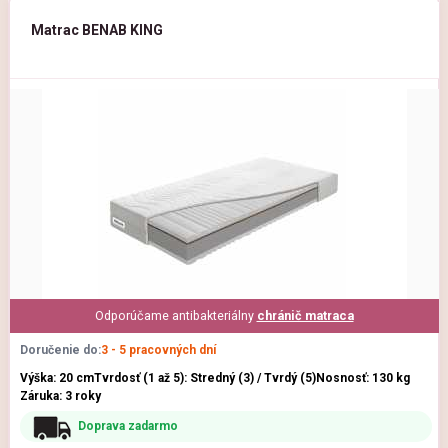
Matrac BENAB KING
Odporúčame antibakteriálny
chránič matraca
Doručenie do:
3 - 5 pracovných dní
Výška: 20 cm
Tvrdosť (1 až 5): Stredný (3) / Tvrdý (5)
Nosnosť: 130 kg
Záruka: 3 roky
Doprava zadarmo