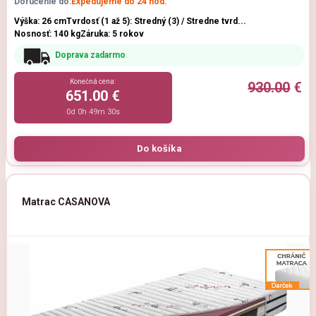
Doručenie do:
Expedujeme do 24 hod.
Výška: 26 cm
Tvrdosť (1 až 5): Stredný (3) / Stredne tvrd...
Nosnosť: 140 kg
Záruka: 5 rokov
Doprava zadarmo
Konečná cena:
930.00
€
651.00 €
0d 0h 49m 29s
Matrac CASANOVA