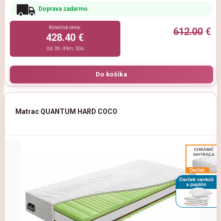
Doprava zadarmo
Konečná cena:
612.00
€
428.40 €
0d 0h 49m 29s
Matrac QUANTUM HARD COCO