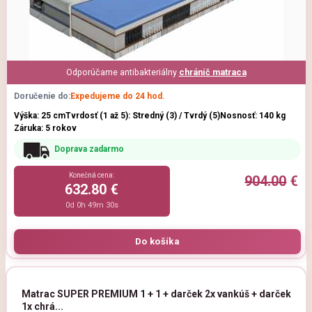
Odporúčame antibakteriálny
chránič matraca
Doručenie do:
Expedujeme do 24 hod.
Výška: 25 cm
Tvrdosť (1 až 5): Stredný (3) / Tvrdý (5)
Nosnosť: 140 kg
Záruka: 5 rokov
Doprava zadarmo
Konečná cena:
904.00
€
632.80 €
0d 0h 49m 29s
Matrac SUPER PREMIUM 1 + 1 + darček 2x vankúš + darček
1x chrá...