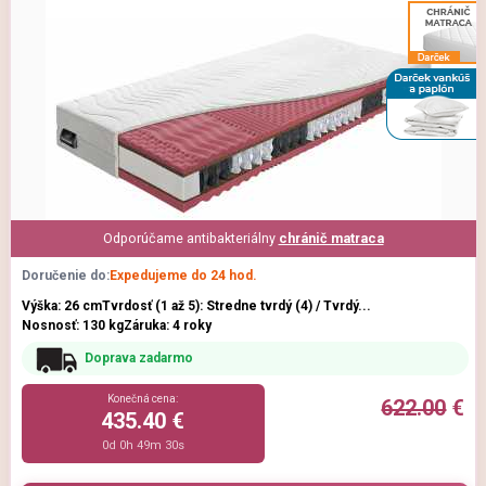
Odporúčame antibakteriálny
chránič matraca
Doručenie do:
Expedujeme do 24 hod.
Výška: 26 cm
Tvrdosť (1 až 5): Stredne tvrdý (4) / Tvrdý...
Nosnosť: 130 kg
Záruka: 4 roky
Doprava zadarmo
Konečná cena:
622.00
€
435.40 €
0d 0h 49m 29s