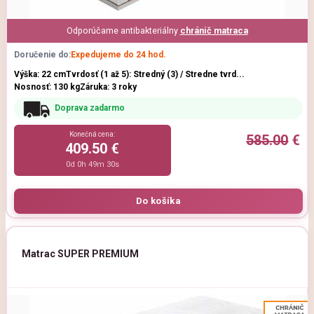
Odporúčame antibakteriálny
chránič matraca
Doručenie do:
Expedujeme do 24 hod.
Výška: 22 cm
Tvrdosť (1 až 5): Stredný (3) / Stredne tvrd...
Nosnosť: 130 kg
Záruka: 3 roky
Doprava zadarmo
Konečná cena:
585.00
€
409.50 €
0d 0h 49m 29s
Matrac SUPER PREMIUM