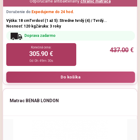
Odporúčame antibakteriálny
chránič matraca
Doručenie do:
Expedujeme do 24 hod.
Výška: 18 cm
Tvrdosť (1 až 5): Stredne tvrdý (4) / Tvrdý...
Nosnosť: 120 kg
Záruka: 3 roky
Doprava zadarmo
Konečná cena:
437.00
€
305.90 €
0d 0h 49m 29s
Matrac BENAB LONDON