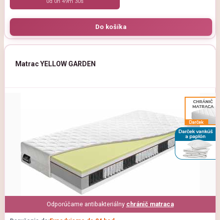
0d 0h 49m 29s
Matrac YELLOW GARDEN
Odporúčame antibakteriálny
chránič matraca