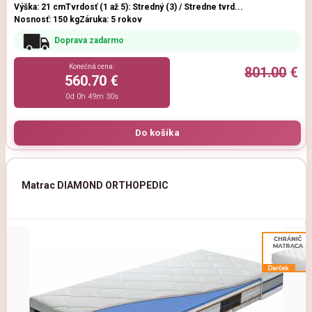
Výška: 21 cm
Tvrdosť (1 až 5): Stredný (3) / Stredne tvrd...
Nosnosť: 150 kg
Záruka: 5 rokov
Doprava zadarmo
Konečná cena:
801.00
€
560.70 €
0d 0h 49m 29s
Matrac DIAMOND ORTHOPEDIC