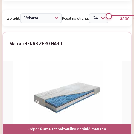
Zoradiť:
Počet na stranu:
330€ -
Matrac BENAB ZERO HARD
Odporúčame antibakteriálny
chránič matraca