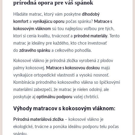
prírodná opora pre váš spánok
Hľadáte matrac, ktorý vám poskytne
dlhodobý
komfort
a
vynikajúcu oporu
počas spánku?
Matrace s
kokosovým vláknom
sú tou najlepšou voľbou pre tých,
ktorí si cenia kvalitu, trvácnosť a
prírodné materiály
. Tento
matrac je ideálny pre každého, kto chce investovať
do
zdravého spánku
a celkového pohodlia.
Kokosové vlákno je prírodná zložka vyrobená z plodov
palmy kokosovej.
Matrace s kokosovou doskou
majú
vynikajúce ortopedické vlastnosti a vysokú nosnosť.
Kombinácia prírodného kokosového vlákna so špičkovými
materiálmi zabezpečí, že matrac je nielen odolný, ale
poskytuje aj
optimálnu podporu
vašej chrbtici.
Výhody matracov s kokosovým vláknom:
Prírodná materiálová zložka
– kokosové vlákno je
ekologické, trvácne a ponúka ideálnu podporu telu počas
spánku.