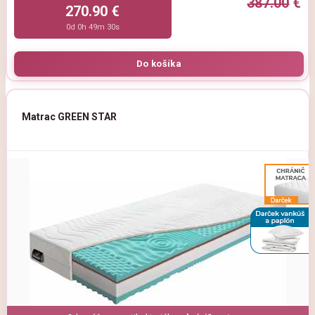
387.00
€
270.90 €
0d 0h 49m 29s
Matrac GREEN STAR