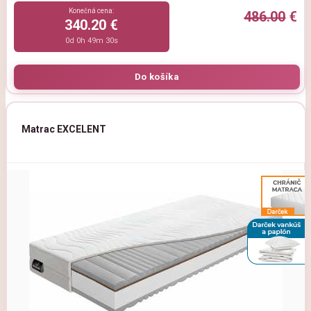
Konečná cena:
486.00
€
340.20 €
0d 0h 49m 29s
Matrac EXCELENT