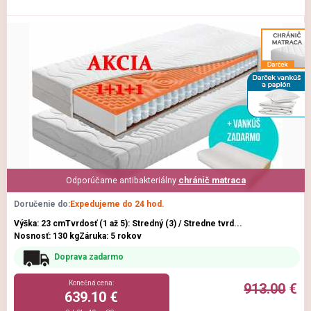
Odporúčame antibakteriálny
chránič matraca
Doručenie do:
Expedujeme do 24 hod.
Výška: 23 cm
Tvrdosť (1 až 5): Stredný (3) / Stredne tvrd...
Nosnosť: 130 kg
Záruka: 5 rokov
Doprava zadarmo
Konečná cena:
913.00
€
639.10 €