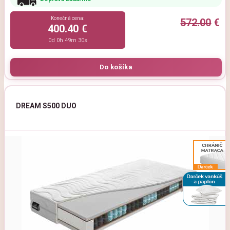
Konečná cena:
572.00
€
400.40 €
0d 0h 49m 29s
DREAM S500 DUO