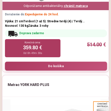
Odporúčame antibakteriálny
chránič matraca
Doručenie do:
Expedujeme do 24 hod.
Výška: 21 cm
Tvrdosť (1 až 5): Stredne tvrdý (4) / Tvrdý...
Nosnosť: 130 kg
Záruka: 3 roky
Doprava zadarmo
Konečná cena:
514.00
€
359.80 €
0d 0h 49m 29s
Matrac YORK HARD PLUS