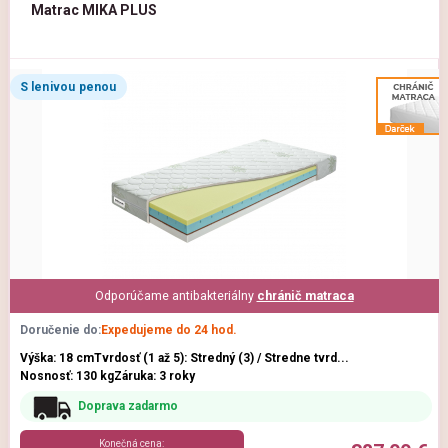
Matrac MIKA PLUS
S lenivou penou
Odporúčame antibakteriálny
chránič matraca
Doručenie do:
Expedujeme do 24 hod.
Výška: 18 cm
Tvrdosť (1 až 5): Stredný (3) / Stredne tvrd...
Nosnosť: 130 kg
Záruka: 3 roky
Doprava zadarmo
Konečná cena: