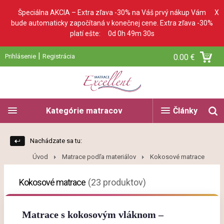
Špeciálna AKCIA – Extra zľava -30% na Váš prvý nákup Vám
X
bude automaticky započítaná v konečnej cene. Extra zľava -30%
platí ešte:
0d 0h 49m 29s
|
Prihlásenie
Registrácia
0.00 €
Kategórie matracov
Články
Nachádzate sa tu:
Úvod
Matrace podľa materiálov
Kokosové matrace
Kokosové matrace
(23 produktov)
Matrace s kokosovým vláknom –