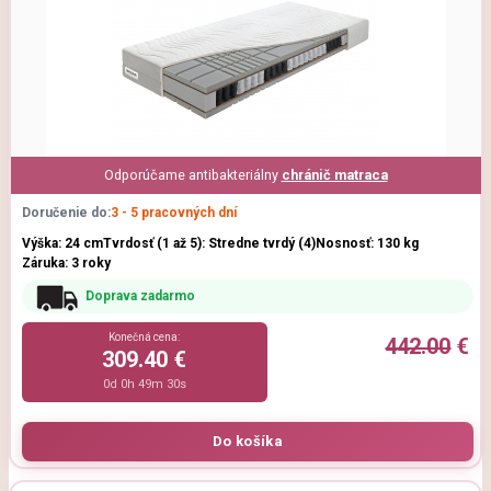
Odporúčame antibakteriálny
chránič matraca
Doručenie do:
3 - 5 pracovných dní
Výška: 24 cm
Tvrdosť (1 až 5): Stredne tvrdý (4)
Nosnosť: 130 kg
Záruka: 3 roky
Doprava zadarmo
Konečná cena:
442.00
€
309.40 €
0d 0h 49m 29s