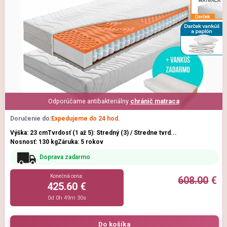
Odporúčame antibakteriálny
chránič matraca
Doručenie do:
Expedujeme do 24 hod.
Výška: 23 cm
Tvrdosť (1 až 5): Stredný (3) / Stredne tvrd...
Nosnosť: 130 kg
Záruka: 5 rokov
Doprava zadarmo
Konečná cena:
608.00
€
425.60 €
0d 0h 49m 29s