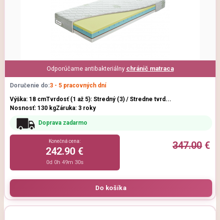
Odporúčame antibakteriálny
chránič matraca
Doručenie do:
3 - 5 pracovných dní
Výška: 18 cm
Tvrdosť (1 až 5): Stredný (3) / Stredne tvrd...
Nosnosť: 130 kg
Záruka: 3 roky
Doprava zadarmo
Konečná cena:
347.00
€
242.90 €
0d 0h 49m 29s