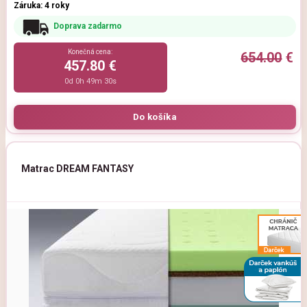
Záruka: 4 roky
Doprava zadarmo
Konečná cena:
654.00
€
457.80 €
0d 0h 49m 29s
Matrac DREAM FANTASY