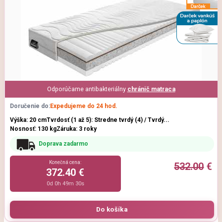
Odporúčame antibakteriálny
chránič matraca
Doručenie do:
Expedujeme do 24 hod.
Výška: 20 cm
Tvrdosť (1 až 5): Stredne tvrdý (4) / Tvrdý...
Nosnosť: 130 kg
Záruka: 3 roky
Doprava zadarmo
Konečná cena:
532.00
€
372.40 €
0d 0h 49m 29s