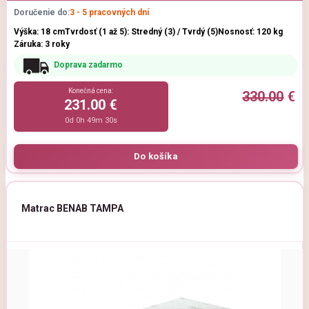
Doručenie do:
3 - 5 pracovných dní
Výška: 18 cm
Tvrdosť (1 až 5): Stredný (3) / Tvrdý (5)
Nosnosť: 120 kg
Záruka: 3 roky
Doprava zadarmo
Konečná cena:
330.00
€
231.00 €
0d 0h 49m 29s
Matrac BENAB TAMPA