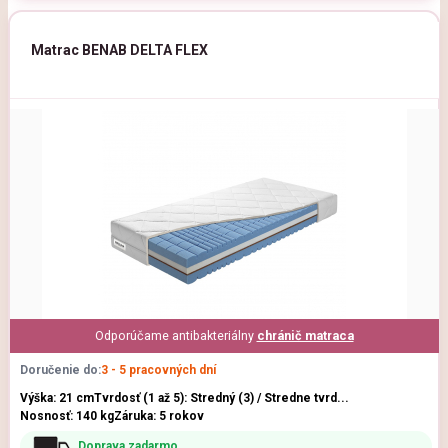
Matrac BENAB DELTA FLEX
Odporúčame antibakteriálny
chránič matraca
Doručenie do:
3 - 5 pracovných dní
Výška: 21 cm
Tvrdosť (1 až 5): Stredný (3) / Stredne tvrd...
Nosnosť: 140 kg
Záruka: 5 rokov
Doprava zadarmo