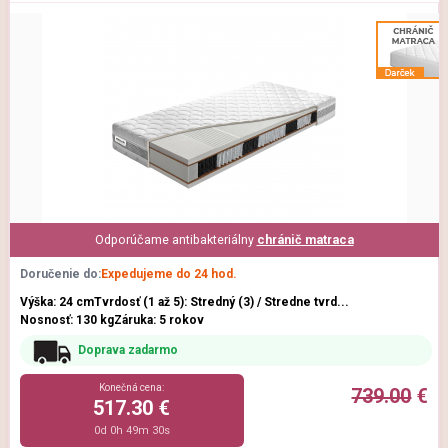
Odporúčame antibakteriálny
chránič matraca
Doručenie do:
Expedujeme do 24 hod.
Výška: 24 cm
Tvrdosť (1 až 5): Stredný (3) / Stredne tvrd...
Nosnosť: 130 kg
Záruka: 5 rokov
Doprava zadarmo
Konečná cena:
739.00
€
517.30 €
0d 0h 49m 29s