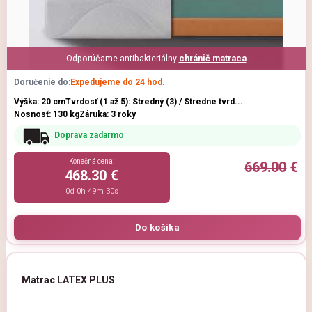
Odporúčame antibakteriálny
chránič matraca
Doručenie do:
Expedujeme do 24 hod.
Výška: 20 cm
Tvrdosť (1 až 5): Stredný (3) / Stredne tvrd...
Nosnosť: 130 kg
Záruka: 3 roky
Doprava zadarmo
Konečná cena:
669.00
€
468.30 €
0d 0h 49m 29s
Matrac LATEX PLUS