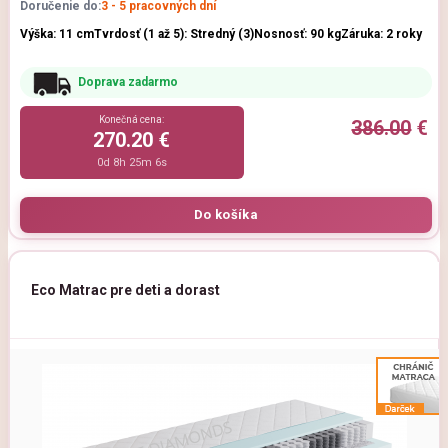
Doručenie do:
3 - 5 pracovných dní
Výška: 11 cm
Tvrdosť (1 až 5): Stredný (3)
Nosnosť: 90 kg
Záruka: 2 roky
Doprava zadarmo
Konečná cena:
386.00
€
270.20 €
0d 8h 25m 5s
Eco Matrac pre deti a dorast