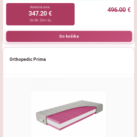
Konečná cena:
496.00
€
347.20 €
0d 8h 25m 5s
Orthopedic Prima