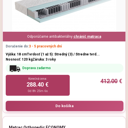
Odporúčame antibakteriálny
chránič matraca
Doručenie do:
3 - 5 pracovných dní
Výška: 18 cm
Tvrdosť (1 až 5): Stredný (3) / Stredne tvrd...
Nosnosť: 120 kg
Záruka: 3 roky
Doprava zadarmo
Konečná cena:
412.00
€
288.40 €
0d 8h 25m 5s
Matrac Orthopedic ECONOMY