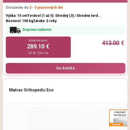
Doručenie do:
3 - 5 pracovných dní
Výška: 15 cm
Tvrdosť (1 až 5): Stredný (3) / Stredne tvrd...
Nosnosť: 100 kg
Záruka: 2 roky
Doprava zadarmo
Konečná cena:
413.00
€
289.10 €
0d 8h 25m 5s
Matrac Orthopedic Eco