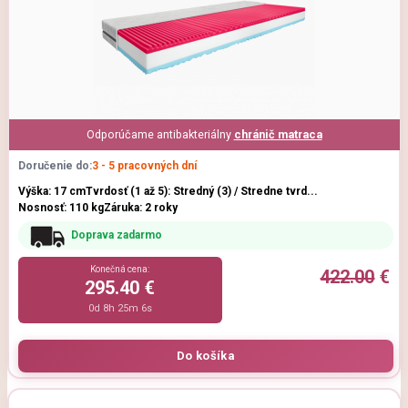
Odporúčame antibakteriálny
chránič matraca
Doručenie do:
3 - 5 pracovných dní
Výška: 17 cm
Tvrdosť (1 až 5): Stredný (3) / Stredne tvrd...
Nosnosť: 110 kg
Záruka: 2 roky
Doprava zadarmo
Konečná cena:
422.00
€
295.40 €
0d 8h 25m 5s