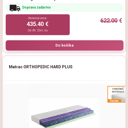
Doprava zadarmo
Konečná cena:
622.00
€
435.40 €
0d 8h 25m 5s
Matrac ORTHOPEDIC HARD PLUS