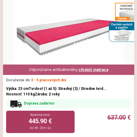
Odporúčame antibakteriálny
chránič matraca
Doručenie do:
3 - 5 pracovných dní
Výška: 23 cm
Tvrdosť (1 až 5): Stredný (3) / Stredne tvrd...
Nosnosť: 110 kg
Záruka: 2 roky
Doprava zadarmo
Konečná cena:
637.00
€
445.90 €
0d 8h 25m 5s