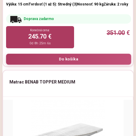
Výška: 15 cm
Tvrdosť (1 až 5): Stredný (3)
Nosnosť: 90 kg
Záruka: 2 roky
Doprava zadarmo
Konečná cena:
351.00
€
245.70 €
0d 8h 25m 5s
Matrac BENAB TOPPER MEDIUM