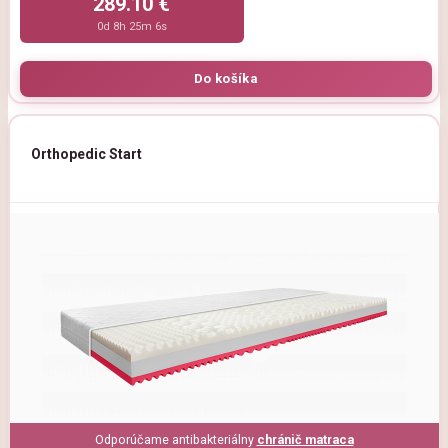
289.10 €
0d 8h 25m 5s
Orthopedic Start
Odporúčame antibakteriálny
chránič matraca