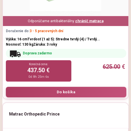
Odporúčame antibakteriálny
chránič matraca
Doručenie do:
3 - 5 pracovných dní
Výška: 16 cm
Tvrdosť (1 až 5): Stredne tvrdý (4) / Tvrdý...
Nosnosť: 130 kg
Záruka: 3 roky
Doprava zadarmo
Konečná cena:
625.00
€
437.50 €
0d 8h 25m 5s
Matrac Orthopedic Prince