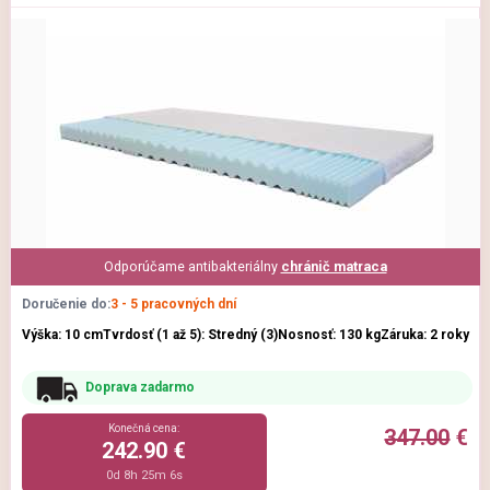
Odporúčame antibakteriálny
chránič matraca
Doručenie do:
3 - 5 pracovných dní
Výška: 10 cm
Tvrdosť (1 až 5): Stredný (3)
Nosnosť: 130 kg
Záruka: 2 roky
Doprava zadarmo
Konečná cena:
347.00
€
242.90 €
0d 8h 25m 5s