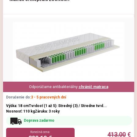
Odporúčame antibakteriálny
chránič matraca
Doručenie do:
3 - 5 pracovných dní
Výška: 18 cm
Tvrdosť (1 až 5): Stredný (3) / Stredne tvrd...
Nosnosť: 110 kg
Záruka: 3 roky
Doprava zadarmo
Konečná cena:
413.00
€