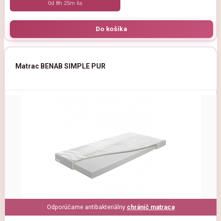
0d 8h 25m 5s
Matrac BENAB SIMPLE PUR
Odporúčame antibakteriálny
chránič matraca