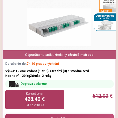
Odporúčame antibakteriálny
chránič matraca
Doručenie do:
7 - 10 pracovných dní
Výška: 19 cm
Tvrdosť (1 až 5): Stredný (3) / Stredne tvrd...
Nosnosť: 120 kg
Záruka: 2 roky
Doprava zadarmo
Konečná cena:
612.00
€
428.40 €
0d 8h 25m 5s