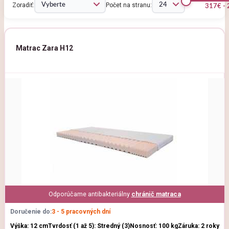
Zoradiť:
Počet na stranu:
317€ -
Matrac Zara H12
Odporúčame antibakteriálny
chránič matraca
Doručenie do:
3 - 5 pracovných dní
Výška: 12 cm
Tvrdosť (1 až 5): Stredný (3)
Nosnosť: 100 kg
Záruka: 2 roky