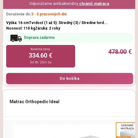
Odporúčame antibakteriálny
chránič matraca
Doručenie do:
3 - 5 pracovných dní
Výška: 16 cm
Tvrdosť (1 až 5): Stredný (3) / Stredne tvrd...
Nosnosť: 110 kg
Záruka: 2 roky
Doprava zadarmo
Konečná cena:
478.00
€
334.60 €
0d 8h 25m 5s
Matrac Orthopedic Ideal