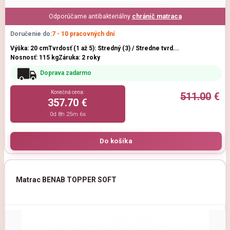
Odporúčame antibakteriálny
chránič matraca
Doručenie do:
7 - 10 pracovných dní
Výška: 20 cm
Tvrdosť (1 až 5): Stredný (3) / Stredne tvrd...
Nosnosť: 115 kg
Záruka: 2 roky
Doprava zadarmo
Konečná cena:
511.00
€
357.70 €
0d 8h 25m 5s
Matrac BENAB TOPPER SOFT