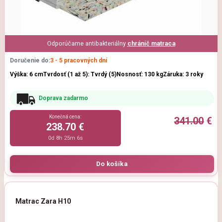
Odporúčame antibakteriálny
chránič matraca
Doručenie do:
3 - 5 pracovných dní
Výška: 6 cm
Tvrdosť (1 až 5): Tvrdý (5)
Nosnosť: 130 kg
Záruka: 3 roky
Doprava zadarmo
Konečná cena:
341.00
€
238.70 €
0d 8h 25m 5s
Matrac Zara H10