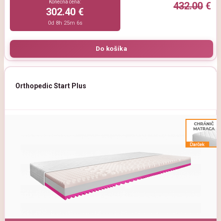
Konečná cena:
432.00
€
302.40 €
0d 8h 25m 5s
Orthopedic Start Plus