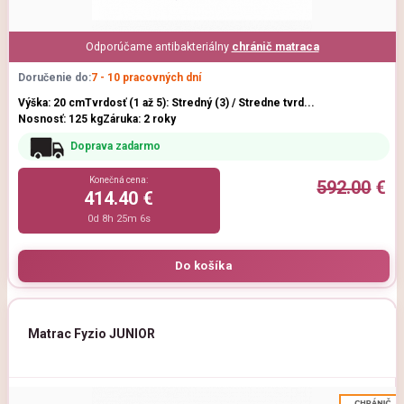
Odporúčame antibakteriálny
chránič matraca
Doručenie do:
7 - 10 pracovných dní
Výška: 20 cm
Tvrdosť (1 až 5): Stredný (3) / Stredne tvrd...
Nosnosť: 125 kg
Záruka: 2 roky
Doprava zadarmo
Konečná cena:
592.00
€
414.40 €
0d 8h 25m 5s
Matrac Fyzio JUNIOR