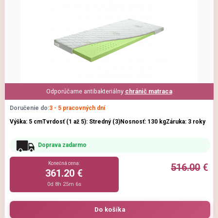
Odporúčame antibakteriálny
chránič matraca
Doručenie do:
3 - 5 pracovných dní
Výška: 5 cm
Tvrdosť (1 až 5): Stredný (3)
Nosnosť: 130 kg
Záruka: 3 roky
Doprava zadarmo
Konečná cena:
516.00
€
361.20 €
0d 8h 25m 5s