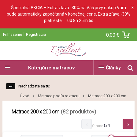
Špeciálna AKCIA – Extra zľava -30% na Váš prvý nákup Vám
X
bude automaticky započítaná v konečnej cene. Extra zľava -30%
platí ešte:
0d 8h 25m 5s
|
Prihlásenie
Registrácia
0.00 €
Kategórie matracov
Články
Nachádzate sa tu:
Úvod
Matrace podľa rozmeru
Matrace 200 x 200 cm
Matrace 200 x 200 cm
(82 produktov)
Strana
1/4