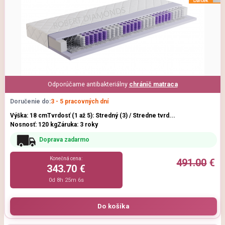
Odporúčame antibakteriálny
chránič matraca
Doručenie do:
3 - 5 pracovných dní
Výška: 18 cm
Tvrdosť (1 až 5): Stredný (3) / Stredne tvrd...
Nosnosť: 120 kg
Záruka: 3 roky
Doprava zadarmo
Konečná cena:
491.00
€
343.70 €
0d 8h 25m 5s