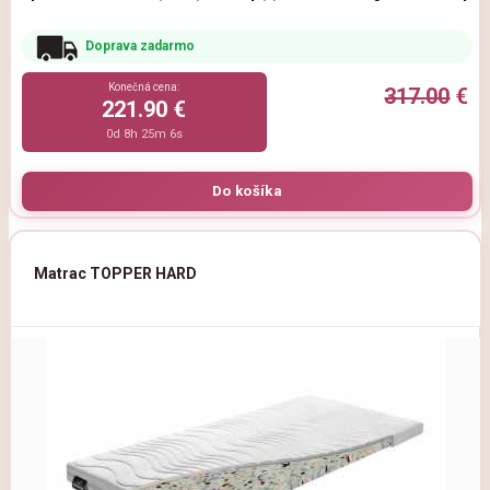
Doprava zadarmo
Konečná cena:
317.00
€
221.90 €
0d 8h 25m 5s
Matrac TOPPER HARD