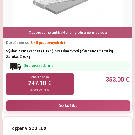
Odporúčame antibakteriálny
chránič matraca
Doručenie do:
3 - 5 pracovných dní
Výška: 7 cm
Tvrdosť (1 až 5): Stredne tvrdý (4)
Nosnosť: 120 kg
Záruka: 2 roky
Doprava zadarmo
Konečná cena:
353.00
€
247.10 €
0d 8h 25m 5s
Topper VISCO LUX