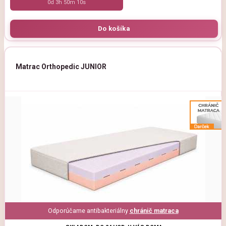
0d 3h 50m 9s
Matrac Orthopedic JUNIOR
Odporúčame antibakteriálny
chránič matraca