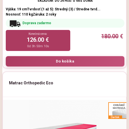
SKLADOM: DO 24 HOD. U VÁS DOMA
Výška: 19 cm
Tvrdosť (1 až 5): Stredný (3) / Stredne tvrd...
Nosnosť: 110 kg
Záruka: 2 roky
Doprava zadarmo
Konečná cena:
180.00
€
126.00 €
0d 3h 50m 9s
Matrac Orthopedic Eco