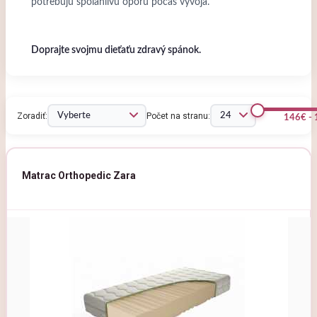
potrebujú spoľahlivú oporu počas vývoja.
Doprajte svojmu dieťaťu zdravý spánok.
Zoradiť:
Počet na stranu:
146€ -
Matrac Orthopedic Zara