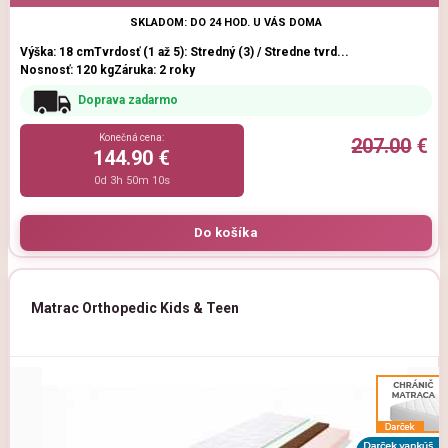
SKLADOM: DO 24 HOD. U VÁS DOMA
Výška: 18 cm
Tvrdosť (1 až 5): Stredný (3) / Stredne tvrd...
Nosnosť: 120 kg
Záruka: 2 roky
Doprava zadarmo
Konečná cena:
207.00
€
144.90 €
0d 3h 50m 9s
Matrac Orthopedic Kids & Teen