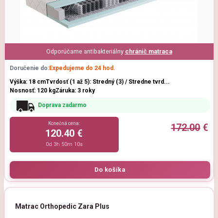
Odporúčame antibakteriálny
chránič matraca
Doručenie do:
Expedujeme do 24 hod.
Výška: 18 cm
Tvrdosť (1 až 5): Stredný (3) / Stredne tvrd...
Nosnosť: 120 kg
Záruka: 3 roky
Doprava zadarmo
Konečná cena:
172.00
€
120.40 €
0d 3h 50m 9s
Matrac Orthopedic Zara Plus