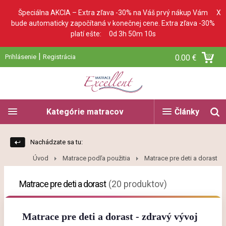
Špeciálna AKCIA – Extra zľava -30% na Váš prvý nákup Vám
X
bude automaticky započítaná v konečnej cene. Extra zľava -30%
platí ešte:
0d 3h 50m 9s
|
Prihlásenie
Registrácia
0.00 €
Kategórie matracov
Články
Nachádzate sa tu:
Úvod
Matrace podľa použitia
Matrace pre deti a dorast
Matrace pre deti a dorast
(20 produktov)
Matrace pre deti a dorast - zdravý vývoj