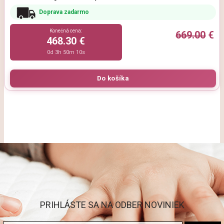
Doprava zadarmo
Konečná cena:
669.00
€
468.30 €
0d 3h 50m 9s
PRIHLÁSTE SA NA ODBER NOVINIEK