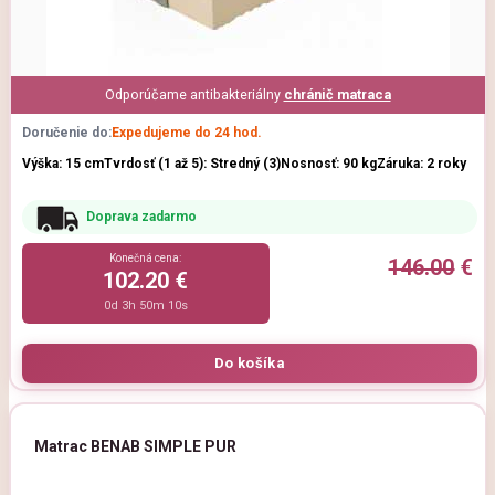
Odporúčame antibakteriálny
chránič matraca
Doručenie do:
Expedujeme do 24 hod.
Výška: 15 cm
Tvrdosť (1 až 5): Stredný (3)
Nosnosť: 90 kg
Záruka: 2 roky
Doprava zadarmo
Konečná cena:
146.00
€
102.20 €
0d 3h 50m 9s
Matrac BENAB SIMPLE PUR