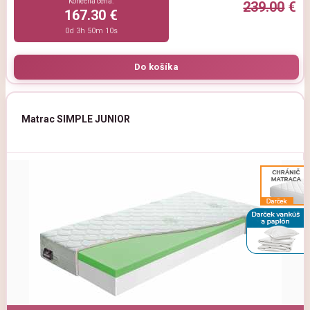
Konečná cena:
239.00
€
167.30 €
0d 3h 50m 9s
Matrac SIMPLE JUNIOR