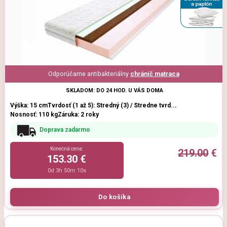
Odporúčame antibakteriálny
chránič matraca
SKLADOM: DO 24 HOD. U VÁS DOMA
Výška: 15 cm
Tvrdosť (1 až 5): Stredný (3) / Stredne tvrd...
Nosnosť: 110 kg
Záruka: 2 roky
Doprava zadarmo
Konečná cena:
219.00
€
153.30 €
0d 3h 50m 9s