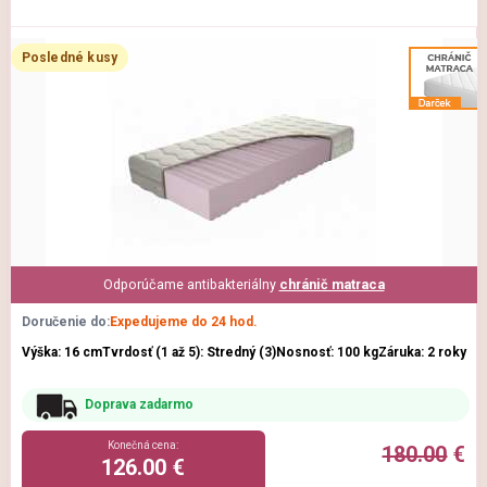
Posledné kusy
Odporúčame antibakteriálny
chránič matraca
Doručenie do:
Expedujeme do 24 hod.
Výška: 16 cm
Tvrdosť (1 až 5): Stredný (3)
Nosnosť: 100 kg
Záruka: 2 roky
Doprava zadarmo
Konečná cena:
180.00
€
126.00 €