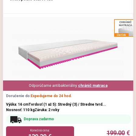
Odporúčame antibakteriálny
chránič matraca
Doručenie do:
Expedujeme do 24 hod.
Výška: 16 cm
Tvrdosť (1 až 5): Stredný (3) / Stredne tvrd...
Nosnosť: 110 kg
Záruka: 2 roky
Doprava zadarmo
Konečná cena:
199.00
€