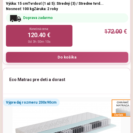
Výška: 15 cm
Tvrdosť (1 až 5): Stredný (3) / Stredne tvrd...
Nosnosť: 100 kg
Záruka: 2 roky
Doprava zadarmo
Konečná cena:
172.00
€
120.40 €
0d 3h 50m 9s
Eco Matrac pre deti a dorast
Výpredaj rozmeru 200x90cm