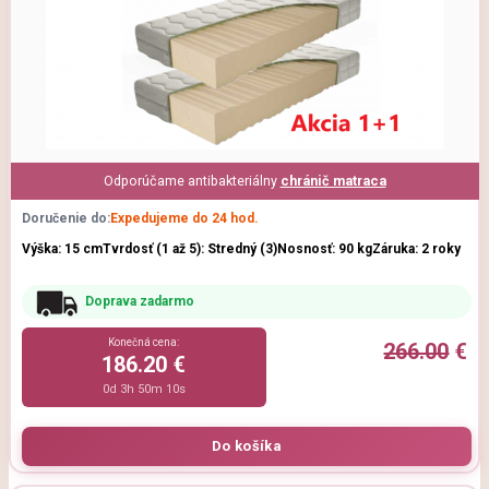
Odporúčame antibakteriálny
chránič matraca
Doručenie do:
Expedujeme do 24 hod.
Výška: 15 cm
Tvrdosť (1 až 5): Stredný (3)
Nosnosť: 90 kg
Záruka: 2 roky
Doprava zadarmo
Konečná cena:
266.00
€
186.20 €
0d 3h 50m 9s