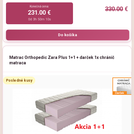
Konečná cena:
330.00
€
231.00 €
0d 3h 50m 9s
Matrac Orthopedic Zara Plus 1+1 + darček 1x chránič
matraca
Posledné kusy