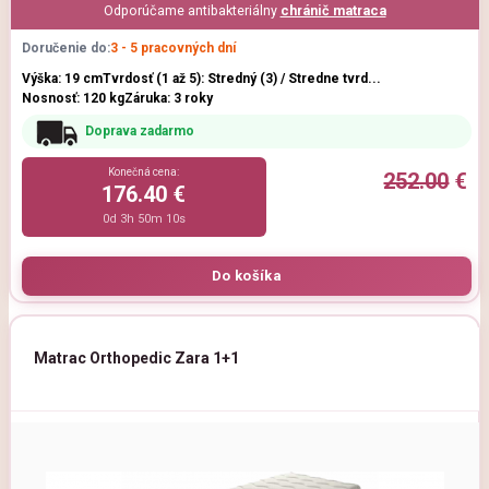
Odporúčame antibakteriálny
chránič matraca
Doručenie do:
3 - 5 pracovných dní
Výška: 19 cm
Tvrdosť (1 až 5): Stredný (3) / Stredne tvrd...
Nosnosť: 120 kg
Záruka: 3 roky
Doprava zadarmo
Konečná cena:
252.00
€
176.40 €
0d 3h 50m 9s
Matrac Orthopedic Zara 1+1