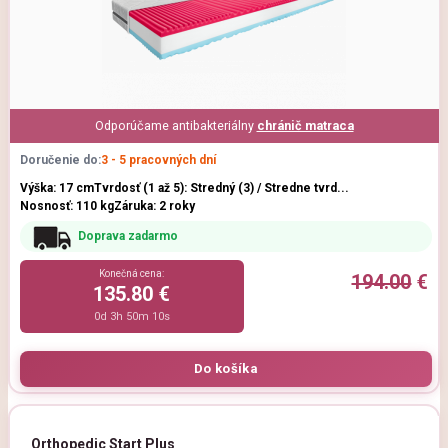
Odporúčame antibakteriálny
chránič matraca
Doručenie do:
3 - 5 pracovných dní
Výška: 17 cm
Tvrdosť (1 až 5): Stredný (3) / Stredne tvrd...
Nosnosť: 110 kg
Záruka: 2 roky
Doprava zadarmo
Konečná cena:
194.00
€
135.80 €
0d 3h 50m 9s
Orthopedic Start Plus