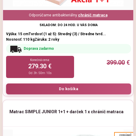
Odporúčame antibakteriálny
chránič matraca
SKLADOM: DO 24 HOD. U VÁS DOMA
Výška: 15 cm
Tvrdosť (1 až 5): Stredný (3) / Stredne tvrd...
Nosnosť: 110 kg
Záruka: 2 roky
Doprava zadarmo
Konečná cena:
399.00
€
279.30 €
0d 3h 50m 9s
Matrac SIMPLE JUNIOR 1+1 + darček 1 x chránič matraca