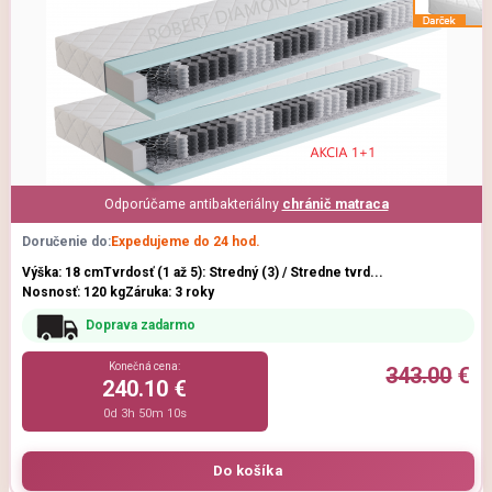
Odporúčame antibakteriálny
chránič matraca
Doručenie do:
Expedujeme do 24 hod.
Výška: 18 cm
Tvrdosť (1 až 5): Stredný (3) / Stredne tvrd...
Nosnosť: 120 kg
Záruka: 3 roky
Doprava zadarmo
Konečná cena:
343.00
€
240.10 €
0d 3h 50m 9s