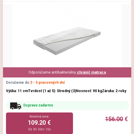
Odporúčame antibakteriálny
chránič matraca
Doručenie do:
3 - 5 pracovných dní
Výška: 11 cm
Tvrdosť (1 až 5): Stredný (3)
Nosnosť: 90 kg
Záruka: 2 roky
Doprava zadarmo
Konečná cena:
156.00
€
109.20 €
0d 3h 50m 9s