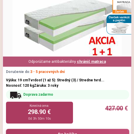
Odporúčame antibakteriálny
chránič matraca
Doručenie do:
3 - 5 pracovných dní
Výška: 19 cm
Tvrdosť (1 až 5): Stredný (3) / Stredne tvrd...
Nosnosť: 120 kg
Záruka: 3 roky
Doprava zadarmo
Konečná cena:
427.00
€
298.90 €
0d 3h 50m 9s