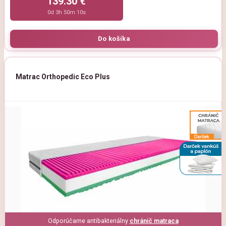
139.30 €
0d 3h 50m 9s
Matrac Orthopedic Eco Plus
Odporúčame antibakteriálny
chránič matraca