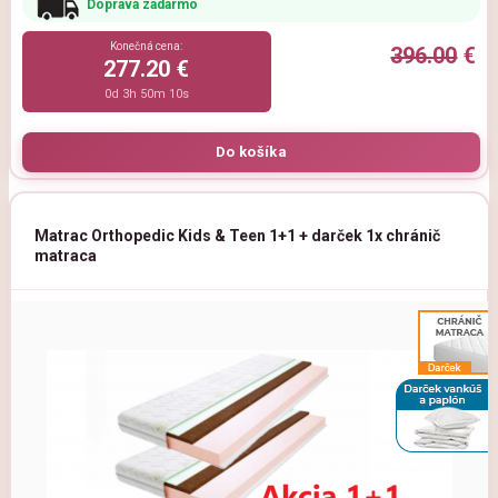
Doprava zadarmo
Konečná cena:
396.00
€
277.20 €
0d 3h 50m 9s
Matrac Orthopedic Kids & Teen 1+1 + darček 1x chránič
matraca