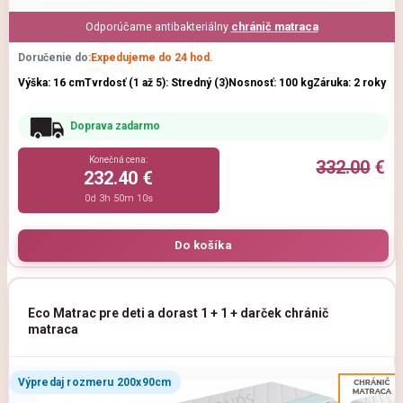
Odporúčame antibakteriálny
chránič matraca
Doručenie do:
Expedujeme do 24 hod.
Výška: 16 cm
Tvrdosť (1 až 5): Stredný (3)
Nosnosť: 100 kg
Záruka: 2 roky
Doprava zadarmo
Konečná cena:
332.00
€
232.40 €
0d 3h 50m 9s
Eco Matrac pre deti a dorast 1 + 1 + darček chránič
matraca
Výpredaj rozmeru 200x90cm