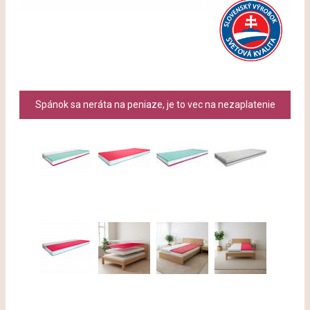
Spánok sa neráta na peniaze, je to vec na nezaplatenie