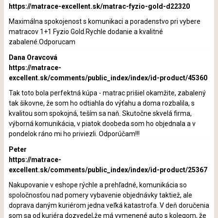
https://matrace-excellent.sk/matrac-fyzio-gold-d22320
Maximálna spokojenost s komunikaci a poradenstvo pri vybere
matracov 1+1 Fyzio Gold.Rychle dodanie a kvalitné
zabalené.Odporucam
Dana Oravcová
https://matrace-
excellent.sk/comments/public_index/index/id-product/45360
Tak toto bola perfektná kúpa - matrac prišiel okamžite, zabalený
tak šikovne, že som ho odtiahla do výťahu a doma rozbalila, s
kvalitou som spokojná, teším sa naň. Skutočne skvelá firma,
výborná komunikácia, v piatok doobeda som ho objednala a v
pondelok ráno mi ho priviezli. Odporúčam!!!
Peter
https://matrace-
excellent.sk/comments/public_index/index/id-product/25367
Nakupovanie v eshope rýchle a prehľadné, komunikácia so
spoločnosťou nad pomery vybavenie objednávky taktiež, ale
doprava daným kuriérom jedna veľká katastrofa. V deň doručenia
som sa od kuriéra dozvedel,že má vymenené auto s kolegom, že