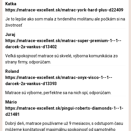
Katka
https://matrace-excellent.sk/matrac-york-hard-plus-d22409
Je to lepšie ako som mala z tvrdeného molitanu ale počkám si na
životnosť
Juraj
https://matrace-excellent.sk/matrac-super-premium-1--1--
darcek-2x-vankus-d13402
Veľká spokojnosť matrace sú skvelé, výborna komunikácia zo
strany firmy, odporúčam.
Roland
https://matrace-excellent.sk/matrac-onyx-visco-1--1--
darcek-2x-vankus-d13393
Matrace sú výborne, perfektne sa na nich spí, odporúčam.
Mário
https://matrace-excellent.sk/pingui-roberts-diamonds-1--1-
d21481
Dobrý deň, matrace používame už 9 mesiacov, s odstupom času
môžeme konštatovať maximálnu spokojnosť od samotného