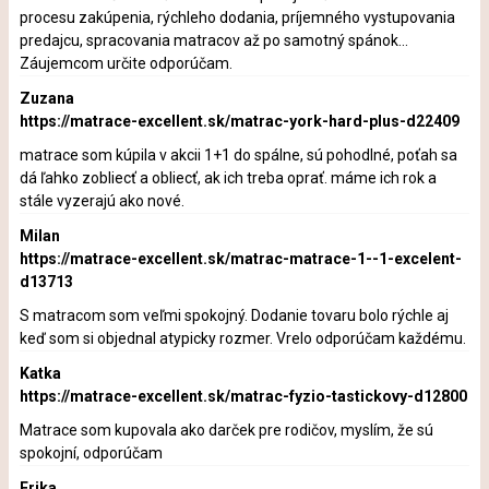
procesu zakúpenia, rýchleho dodania, príjemného vystupovania
predajcu, spracovania matracov až po samotný spánok...
Záujemcom určite odporúčam.
Zuzana
https://matrace-excellent.sk/matrac-york-hard-plus-d22409
matrace som kúpila v akcii 1+1 do spálne, sú pohodlné, poťah sa
dá ľahko zobliecť a obliecť, ak ich treba oprať. máme ich rok a
stále vyzerajú ako nové.
Milan
https://matrace-excellent.sk/matrac-matrace-1--1-excelent-
d13713
S matracom som veľmi spokojný. Dodanie tovaru bolo rýchle aj
keď som si objednal atypicky rozmer. Vrelo odporúčam každému.
Katka
https://matrace-excellent.sk/matrac-fyzio-tastickovy-d12800
Matrace som kupovala ako darček pre rodičov, myslím, že sú
spokojní, odporúčam
Erika