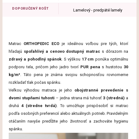
DOPORUČENÝ ROŠT
Lamelový - predpäté lamely
Matrac
ORTHOPEDIC ECO
je ideálnou voľbou pre tých, ktorí
hľadajú
spoľahlivý a cenovo dostupný matrac
s dôrazom na
zdravý a pohodlný spánok
. S výškou
17 cm
ponúka optimálnu
podporu tela, pričom jeho jadro tvorí
PUR pena
s hustotou
30
kg/m³
. Táto pena je známa svojou schopnosťou rovnomerne
rozkladať tlak počas spánku.
Veľkou výhodou matraca je jeho
obojstranné prevedenie s
dvomi stupňami tuhosti
– jedna strana má tuhosť
3 (stredná)
a
druhá
4 (stredne tvrdá)
. To umožňuje prispôsobiť si matrac
podľa osobných preferencií alebo aktuálnych potrieb. Pravidelným
otáčaním navyše predĺžite jeho životnosť a zachováte hygienu
spánku.