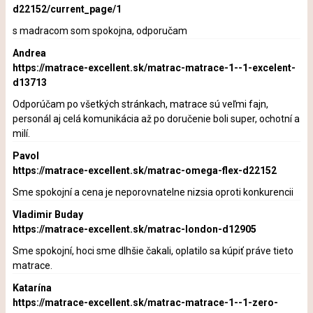
d22152/current_page/1
s madracom som spokojna, odporučam
Andrea
https://matrace-excellent.sk/matrac-matrace-1--1-excelent-
d13713
Odporúčam po všetkých stránkach, matrace sú veľmi fajn,
personál aj celá komunikácia až po doručenie boli super, ochotní a
milí.
Pavol
https://matrace-excellent.sk/matrac-omega-flex-d22152
Sme spokojní a cena je neporovnatelne nizsia oproti konkurencii
Vladimir Buday
https://matrace-excellent.sk/matrac-london-d12905
Sme spokojní, hoci sme dlhšie čakali, oplatilo sa kúpiť práve tieto
matrace.
Katarína
https://matrace-excellent.sk/matrac-matrace-1--1-zero-