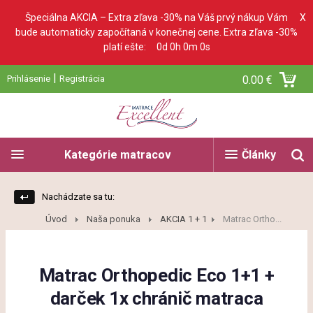
Špeciálna AKCIA – Extra zľava -30% na Váš prvý nákup Vám
X
bude automaticky započítaná v konečnej cene. Extra zľava -30%
platí ešte:
0d 0h 0m 0s
|
Prihlásenie
Registrácia
0.00 €
Kategórie matracov
Články
Nachádzate sa tu:
Úvod
Naša ponuka
AKCIA 1 + 1
Matrac Ortho...
Matrac Orthopedic Eco 1+1 +
darček 1x chránič matraca