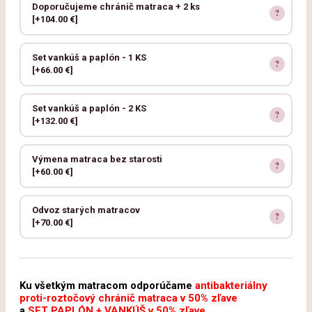
Doporučujeme chránič matraca + 2 ks
[+104.00 €]
Set vankúš a paplón - 1 KS
[+66.00 €]
Set vankúš a paplón - 2 KS
[+132.00 €]
Výmena matraca bez starosti
[+60.00 €]
Odvoz starých matracov
[+70.00 €]
Ku všetkým matracom odporúčame
antibakteriálny
proti-roztočový chránič matraca v 50% zľave
a
SET PAPLÓN + VANKÚŠ v 50% zľave