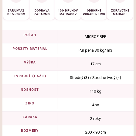
ZÁRUKY AŽ
DOPRAVA
100+ DRUHOV
ODBORNÉ
ZDRAVOTNÉ
DO 5 ROKOV
ZADARMO
MATRACOV
PORADENSTVO
MATRACE
POŤAH
MICROFIBER
POUŽITÝ MATERIÁL
Pur pena 30 kg/ m3
VÝŠKA
17 cm
TVRDOSŤ (1 AŽ 5)
Stredný (3) / Stredne tvrdý (4)
NOSNOSŤ
110 kg
ZIPS
Áno
ZÁRUKA
2 roky
ROZMERY
200 x 90 cm