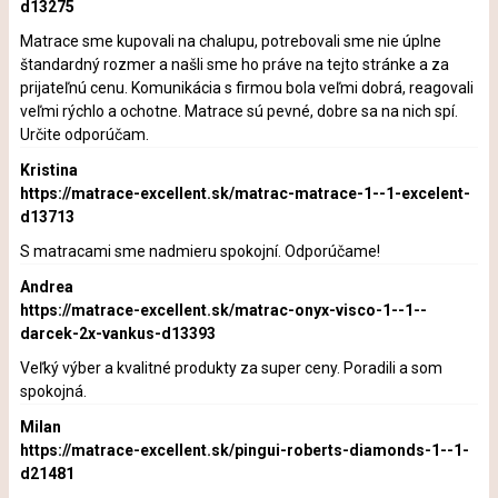
d13275
Matrace sme kupovali na chalupu, potrebovali sme nie úplne
štandardný rozmer a našli sme ho práve na tejto stránke a za
prijateľnú cenu. Komunikácia s firmou bola veľmi dobrá, reagovali
veľmi rýchlo a ochotne. Matrace sú pevné, dobre sa na nich spí.
Určite odporúčam.
Kristina
https://matrace-excellent.sk/matrac-matrace-1--1-excelent-
d13713
S matracami sme nadmieru spokojní. Odporúčame!
Andrea
https://matrace-excellent.sk/matrac-onyx-visco-1--1--
darcek-2x-vankus-d13393
Veľký výber a kvalitné produkty za super ceny. Poradili a som
spokojná.
Milan
https://matrace-excellent.sk/pingui-roberts-diamonds-1--1-
d21481