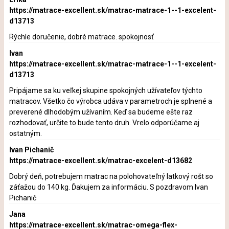
https://matrace-excellent.sk/matrac-matrace-1--1-excelent-
d13713
Rýchle doručenie, dobré matrace. spokojnosť
Ivan
https://matrace-excellent.sk/matrac-matrace-1--1-excelent-
d13713
Pripájame sa ku veľkej skupine spokojných užívateľov týchto
matracov. Všetko čo výrobca udáva v parametroch je splnené a
preverené dlhodobým užívaním. Keď sa budeme ešte raz
rozhodovať, určite to bude tento druh. Vrelo odporúčame aj
ostatným.
Ivan Pichanič
https://matrace-excellent.sk/matrac-excelent-d13682
Dobrý deň, potrebujem matrac na polohovateľný latkový rošt so
záťažou do 140 kg. Ďakujem za informáciu. S pozdravom Ivan
Pichanič
Jana
https://matrace-excellent.sk/matrac-omega-flex-