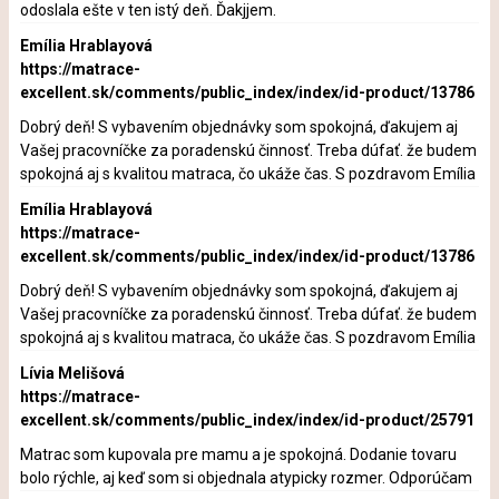
odoslala ešte v ten istý deň. Ďakjjem.
Emília Hrablayová
https://matrace-
excellent.sk/comments/public_index/index/id-product/13786
Dobrý deň! S vybavením objednávky som spokojná, ďakujem aj
Vašej pracovníčke za poradenskú činnosť. Treba dúfať. že budem
spokojná aj s kvalitou matraca, čo ukáže čas. S pozdravom Emília
Emília Hrablayová
https://matrace-
excellent.sk/comments/public_index/index/id-product/13786
Dobrý deň! S vybavením objednávky som spokojná, ďakujem aj
Vašej pracovníčke za poradenskú činnosť. Treba dúfať. že budem
spokojná aj s kvalitou matraca, čo ukáže čas. S pozdravom Emília
Lívia Melišová
https://matrace-
excellent.sk/comments/public_index/index/id-product/25791
Matrac som kupovala pre mamu a je spokojná. Dodanie tovaru
bolo rýchle, aj keď som si objednala atypicky rozmer. Odporúčam