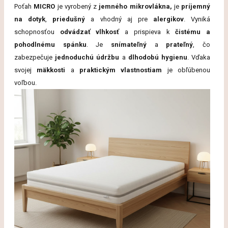
Poťah
MICRO
je vyrobený z
jemného mikrovlákna,
je
príjemný
na dotyk
,
priedušný
a vhodný aj pre
alergikov
. Vyniká
schopnosťou
odvádzať vlhkosť
a prispieva k
čistému a
pohodlnému spánku
. Je
snímateľný
a
prateľný
, čo
zabezpečuje
jednoduchú údržbu
a
dlhodobú hygienu
. Vďaka
svojej
mäkkosti
a
praktickým vlastnostiam
je obľúbenou
voľbou.