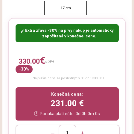
17 cm
Extra zľava -30% na prvý nákup je automaticky
✓
započítaná v konečnej cene.
€
330.00
s DPH
-30%
Najnižšia cena za posledných 30 dní: 330.00 €
Konečná cena:
231.00 €
🕐 Ponuka platí ešte:
0d 0h 0m 0s
−
+