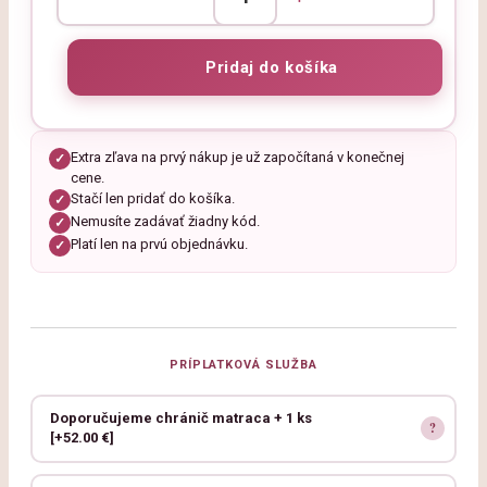
Extra zľava na prvý nákup je už započítaná v konečnej
✓
cene.
Stačí len pridať do košíka.
✓
Nemusíte zadávať žiadny kód.
✓
Platí len na prvú objednávku.
✓
PRÍPLATKOVÁ SLUŽBA
Doporučujeme chránič matraca + 1 ks
[+52.00 €]