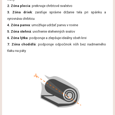
2. Zóna plecia
: prekrvuje chrbtové svalstvo
3. Zóna driek
: zaisťuje správne držanie tela pri spánku a
vyrovnáva chrbticu
4. Zóna panva
: umožňuje udržať panvu v rovine
5. Zóna stehná
: uvoľnenie stehenných svalov
6. Zóna lýtka
: podporuje a zlepšuje ideálny obeh krvi
7. Zóna chodidlá
: podporuje odpočinok nôh bez nadmerného
tlaku na päty