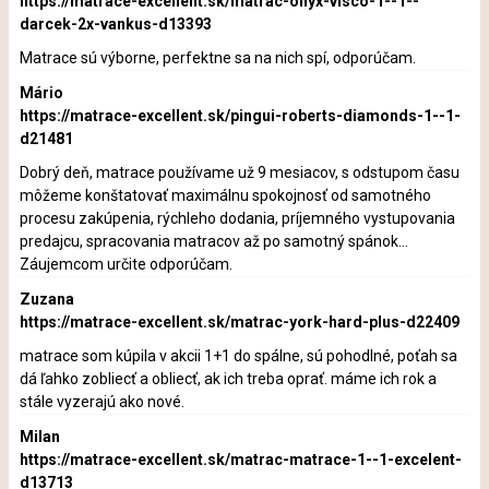
https://matrace-excellent.sk/matrac-onyx-visco-1--1--
darcek-2x-vankus-d13393
Matrace sú výborne, perfektne sa na nich spí, odporúčam.
Mário
https://matrace-excellent.sk/pingui-roberts-diamonds-1--1-
d21481
Dobrý deň, matrace používame už 9 mesiacov, s odstupom času
môžeme konštatovať maximálnu spokojnosť od samotného
procesu zakúpenia, rýchleho dodania, príjemného vystupovania
predajcu, spracovania matracov až po samotný spánok...
Záujemcom určite odporúčam.
Zuzana
https://matrace-excellent.sk/matrac-york-hard-plus-d22409
matrace som kúpila v akcii 1+1 do spálne, sú pohodlné, poťah sa
dá ľahko zobliecť a obliecť, ak ich treba oprať. máme ich rok a
stále vyzerajú ako nové.
Milan
https://matrace-excellent.sk/matrac-matrace-1--1-excelent-
d13713