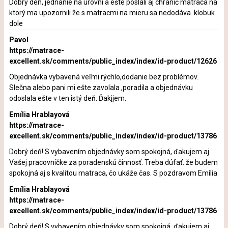
Dobry den, jednanie na úrovni a ešte poslali aj chránič matraca na
ktorý ma upozornili že s matracmi na mieru sa nedodáva. klobuk
dole
Pavol
https://matrace-
excellent.sk/comments/public_index/index/id-product/12626
Objednávka vybavená veľmi rýchlo,dodanie bez problémov.
Slečna alebo pani mi ešte zavolala ,poradila a objednávku
odoslala ešte v ten istý deň. Ďakjjem.
Emília Hrablayová
https://matrace-
excellent.sk/comments/public_index/index/id-product/13786
Dobrý deň! S vybavením objednávky som spokojná, ďakujem aj
Vašej pracovníčke za poradenskú činnosť. Treba dúfať. že budem
spokojná aj s kvalitou matraca, čo ukáže čas. S pozdravom Emília
Emília Hrablayová
https://matrace-
excellent.sk/comments/public_index/index/id-product/13786
Dobrý deň! S vybavením objednávky som spokojná, ďakujem aj