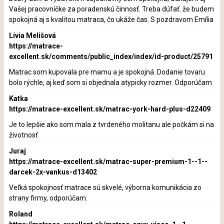
Vašej pracovníčke za poradenskú činnosť. Treba dúfať. že budem
spokojná aj s kvalitou matraca, čo ukáže čas. S pozdravom Emília
Lívia Melišová
https://matrace-
excellent.sk/comments/public_index/index/id-product/25791
Matrac som kupovala pre mamu a je spokojná. Dodanie tovaru
bolo rýchle, aj keď som si objednala atypicky rozmer. Odporúčam
Katka
https://matrace-excellent.sk/matrac-york-hard-plus-d22409
Je to lepšie ako som mala z tvrdeného molitanu ale počkám si na
životnosť
Juraj
https://matrace-excellent.sk/matrac-super-premium-1--1--
darcek-2x-vankus-d13402
Veľká spokojnosť matrace sú skvelé, výborna komunikácia zo
strany firmy, odporúčam.
Roland