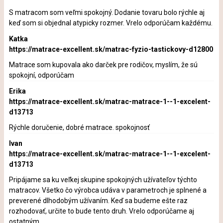
S matracom som veľmi spokojný. Dodanie tovaru bolo rýchle aj
keď som si objednal atypicky rozmer. Vrelo odporúčam každému.
Katka
https://matrace-excellent.sk/matrac-fyzio-tastickovy-d12800
Matrace som kupovala ako darček pre rodičov, myslím, že sú
spokojní, odporúčam
Erika
https://matrace-excellent.sk/matrac-matrace-1--1-excelent-
d13713
Rýchle doručenie, dobré matrace. spokojnosť
Ivan
https://matrace-excellent.sk/matrac-matrace-1--1-excelent-
d13713
Pripájame sa ku veľkej skupine spokojných užívateľov týchto
matracov. Všetko čo výrobca udáva v parametroch je splnené a
preverené dlhodobým užívaním. Keď sa budeme ešte raz
rozhodovať, určite to bude tento druh. Vrelo odporúčame aj
ostatným.