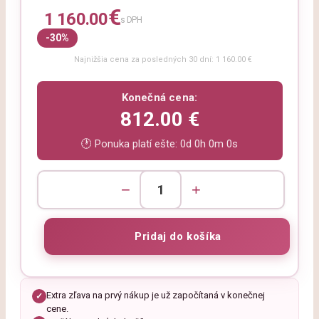
€
1 160.00
s DPH
-30%
Najnižšia cena za posledných 30 dní: 1 160.00 €
Konečná cena:
812.00 €
🕐 Ponuka platí ešte:
0d 0h 0m 0s
−
+
Extra zľava na prvý nákup je už započítaná v konečnej
✓
cene.