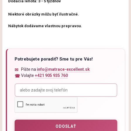
Dodacia lehota:
3
-
5
týždňov
Niektoré obrázky môžu byť ilustračné.
Nábytok dodávame vlastnou prepravou.
Potrebujete poradiť? Sme tu pre Vás!
Píšte na
info@matrace-excellent.sk
Volajte
+421 905 935 760