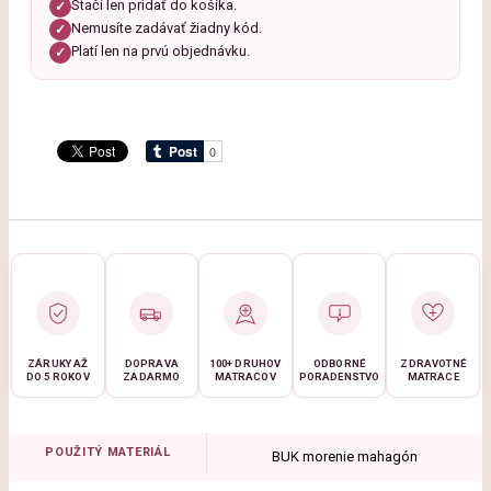
Stačí len pridať do košíka.
✓
Nemusíte zadávať žiadny kód.
✓
Platí len na prvú objednávku.
✓
ZÁRUKY AŽ
DOPRAVA
100+ DRUHOV
ODBORNÉ
ZDRAVOTNÉ
DO 5 ROKOV
ZADARMO
MATRACOV
PORADENSTVO
MATRACE
POUŽITÝ MATERIÁL
BUK morenie mahagón