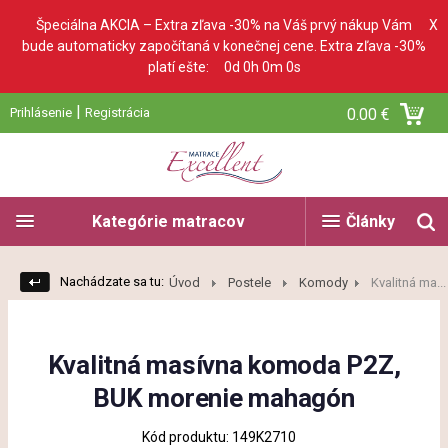
Špeciálna AKCIA – Extra zľava -30% na Váš prvý nákup Vám
X
bude automaticky započítaná v konečnej cene. Extra zľava -30%
platí ešte:
0d 0h 0m 0s
|
Prihlásenie
Registrácia
0.00 €
Kategórie matracov
Články
Nachádzate sa tu:
Úvod
Postele
Komody
Kvalitná ma...
Kvalitná masívna komoda P2Z,
BUK morenie mahagón
Kód produktu: 149K2710