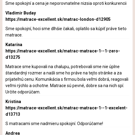
Sme spokojní a cena je neporovnatelne nizsia oproti konkurencii
Vladimir Buday
https://matrace-excellent.sk/matrac-london-d12905
Sme spokojní, hoci sme dlhšie čakali, oplatilo sa kúpiť práve tieto
matrace.
Katarína
https://matrace-excellent.sk/matrac-matrace-1--1-zero-
d13275
Matrace sme kupovali na chalupu, potrebovali sme nie úplne
štandardný rozmer a našli sme ho práve na tejto stránke a za
prijateľnú cenu. Komunikácia s firmou bola veľmi dobrá, reagovali
veľmi rýchlo a ochotne. Matrace sú pevné, dobre sa na nich spí.
Určite odporúčam.
Kristina
https://matrace-excellent.sk/matrac-matrace-1--1-excelent-
d13713
S matracami sme nadmieru spokojní. Odporúčame!
Andrea