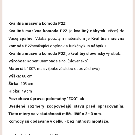
Kvalitná masívna komoda P2Z
Kvalitná masívna komoda P2Z
je
kvalitný nábytok
určený do
Vašej
spálne
. Vďaka použitým materiálom je
Kvalitná masívna
komoda P2Z
vynikajúci doplnok a funkčný kus
nábytku
.
Kvalitná masívna komoda P2Z
je
kvalitný slovenský
výrobok.
Výrobca
:
Robert Diamonds
s.r.o.
(
Slovensko)
Materiál
:
100
%
masív
(
bukové
alebo dubové drevo
)
Výška:
88 cm
Šírka:
103 cm
Hĺbka:
49 cm
Povrchová
úprava
:
polomatný
"
ECO"
lak
Uvedené rozmery zodpovedajú stavu pred opracovaním.
Tieto miery sa v skutočnosti môžu líšiť o 2 - 3 mm.
Komody sú dodávané v celku - bez nutnosti montáže.