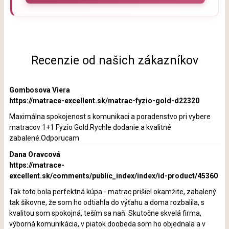
Recenzie od našich zákazníkov
Gombosova Viera
https://matrace-excellent.sk/matrac-fyzio-gold-d22320
Maximálna spokojenost s komunikaci a poradenstvo pri vybere
matracov 1+1 Fyzio Gold.Rychle dodanie a kvalitné
zabalené.Odporucam
Dana Oravcová
https://matrace-
excellent.sk/comments/public_index/index/id-product/45360
Tak toto bola perfektná kúpa - matrac prišiel okamžite, zabalený
tak šikovne, že som ho odtiahla do výťahu a doma rozbalila, s
kvalitou som spokojná, teším sa naň. Skutočne skvelá firma,
výborná komunikácia, v piatok doobeda som ho objednala a v