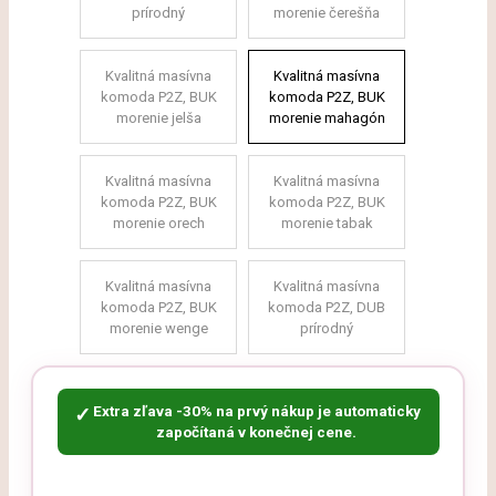
prírodný
morenie čerešňa
Kvalitná masívna
Kvalitná masívna
komoda P2Z, BUK
komoda P2Z, BUK
morenie jelša
morenie mahagón
Kvalitná masívna
Kvalitná masívna
komoda P2Z, BUK
komoda P2Z, BUK
morenie orech
morenie tabak
Kvalitná masívna
Kvalitná masívna
komoda P2Z, BUK
komoda P2Z, DUB
morenie wenge
prírodný
Extra zľava -30% na prvý nákup je automaticky
✓
započítaná v konečnej cene.