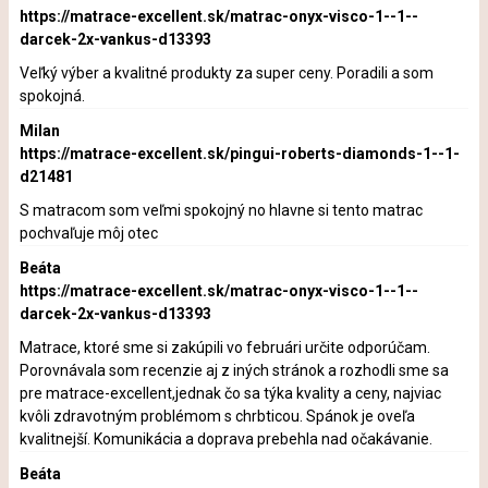
https://matrace-excellent.sk/matrac-onyx-visco-1--1--
darcek-2x-vankus-d13393
Veľký výber a kvalitné produkty za super ceny. Poradili a som
spokojná.
Milan
https://matrace-excellent.sk/pingui-roberts-diamonds-1--1-
d21481
S matracom som veľmi spokojný no hlavne si tento matrac
pochvaľuje môj otec
Beáta
https://matrace-excellent.sk/matrac-onyx-visco-1--1--
darcek-2x-vankus-d13393
Matrace, ktoré sme si zakúpili vo februári určite odporúčam.
Porovnávala som recenzie aj z iných stránok a rozhodli sme sa
pre matrace-excellent,jednak čo sa týka kvality a ceny, najviac
kvôli zdravotným problémom s chrbticou. Spánok je oveľa
kvalitnejší. Komunikácia a doprava prebehla nad očakávanie.
Beáta