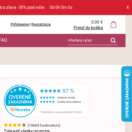
tra zľava -30% platí ešte:
0d 0h 0m 0s
X
0.00 €
Prihlásenie
|
Registrácia
Prejsť do košíka
FAQ
(
10669
hodnotení)
Zobraziť všetky recenzie