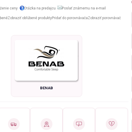
íženie ceny
Otázka na predajcu
Poslať známemu na e-mail
úbené
Zobraziť obľúbené produkty
Pridať do porovnávača
Zobraziť porovnávač
BENAB