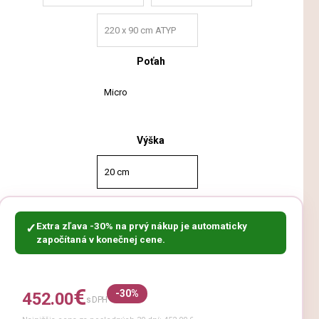
220 x 90 cm ATYP
Poťah
Micro
Výška
20 cm
Extra zľava -30% na prvý nákup je automaticky
✓
započítaná v konečnej cene.
€
-30%
452.00
s DPH