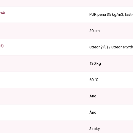
IÁL
PUR pena 35 kg/m3, tašt
20 cm
5)
Stredný (3) / Stredne tvrd
130 kg
60 °C
Áno
Áno
3 roky