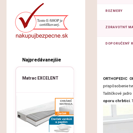
ROZMERY
ZDRAVOTNÝ M
DOPORUČENÝ 
Najpredávanejšie
Matrac EXCELENT
ORTHOPEDIC O
prispôsobenie tvr
Taštičkové jadro
oporu chrbtici
.