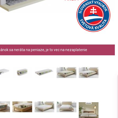
ánok sa neráta na peniaze, je to vec na nezaplatenie