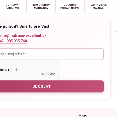
DOPRAVA
100+ DRUHOV
ODBORNÉ
ZDRAVOTNÉ
ZADARMO
MATRACOV
PORADENSTVO
MATRACE
e poradiť? Sme tu pre Vás!
info@matrace-excellent.sk
421 905 935 760
Micro