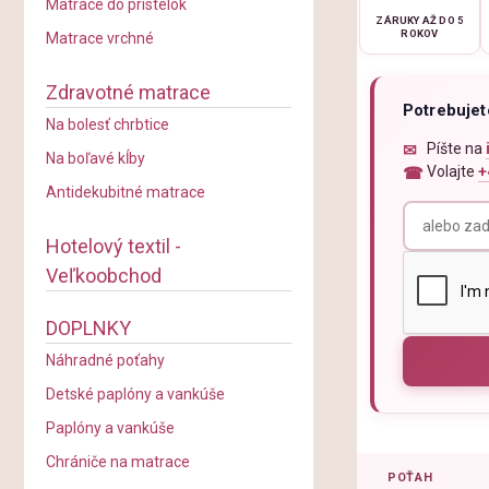
Matrace do prístelok
ZÁRUKY AŽ DO 5
ROKOV
Matrace vrchné
Zdravotné matrace
Potrebujet
Na bolesť chrbtice
Píšte na
Na boľavé kĺby
Volajte
+
Antidekubitné matrace
Hotelový textil -
Veľkoobchod
DOPLNKY
Náhradné poťahy
Detské paplóny a vankúše
Paplóny a vankúše
Chrániče na matrace
POŤAH