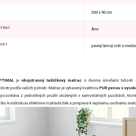
200 x 90 cm
ATRAC
Áno
ROŠT
pevný latový rošt s medz
PTIMAL
je
obojstranný taštičkový matrac
s dvoma úrovňami tuhosti
dosti podľa vašich potrieb. Matrac je vybavený kvalitnou
PUR penou s vysok
 pozostáva z jednotlivých pružín uložených v samostatných puzdrách, ktor
 Táto konštrukcia efektívne rozkladá tlak a prispieva k lepšiemu uvoľneniu sva