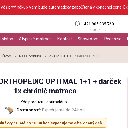
 Váš prvý nákup Vám bude automaticky započítaná v konečnej cene. Ex
+421 905 935 760
9:00 - 21:00
 platba
Atypické matrace
Kontakt
Showroom
Recenzie
:
Úvod
Naša ponuka
AKCIA 1 + 1
Matrace ORTH...
 ORTHOPEDIC OPTIMAL 1+1 + darček
1x chránič matraca
Kód produktu: optimalduo
Dostupnosť:
Expedujeme do 24 hod.
dnávky prijaté do 10:00 hod expedujeme ešte v daný deň.