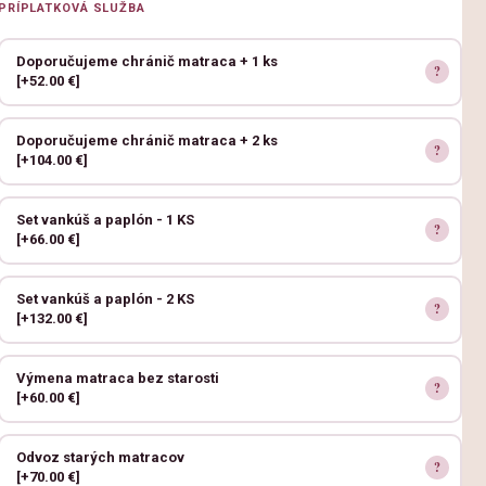
PRÍPLATKOVÁ SLUŽBA
Doporučujeme chránič matraca + 1 ks
[+52.00 €]
Doporučujeme chránič matraca + 2 ks
[+104.00 €]
Set vankúš a paplón - 1 KS
[+66.00 €]
Set vankúš a paplón - 2 KS
[+132.00 €]
Výmena matraca bez starosti
[+60.00 €]
Odvoz starých matracov
[+70.00 €]