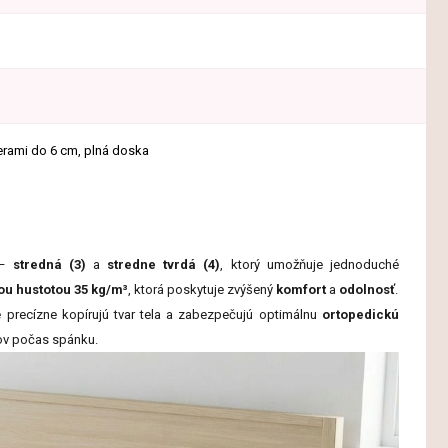
erami do 6 cm, plná doska
 –
stredná (3)
a
stredne tvrdá (4)
, ktorý umožňuje jednoduché
ou hustotou 35 kg/m³
, ktorá poskytuje zvýšený
komfort
a
odolnosť
.
é precízne kopírujú tvar tela a zabezpečujú optimálnu
ortopedickú
lov počas spánku.