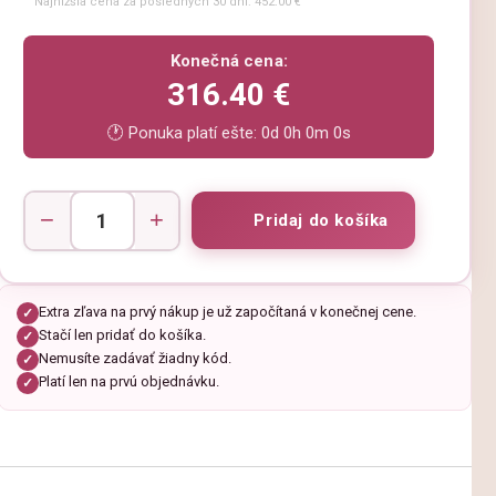
Najnižšia cena za posledných 30 dní: 452.00 €
Konečná cena:
316.40 €
🕐 Ponuka platí ešte:
0d 0h 0m 0s
−
+
Extra zľava na prvý nákup je už započítaná v konečnej cene.
✓
Stačí len pridať do košíka.
✓
Nemusíte zadávať žiadny kód.
✓
Platí len na prvú objednávku.
✓