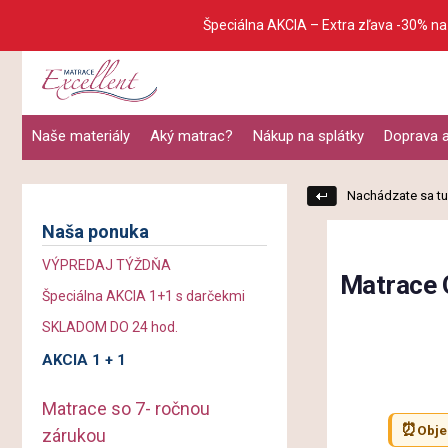
Špeciálna AKCIA – Extra zľava -30% na
Naše materiály
Aký matrac?
Nákup na splátky
Doprava a
Nachádzate sa tu
Naša ponuka
VÝPREDAJ TÝŽDŇA
Matrace
Špeciálna AKCIA 1+1 s darčekmi
SKLADOM DO 24 hod.
AKCIA 1 + 1
Matrace so 7- ročnou
⏰
Obje
zárukou