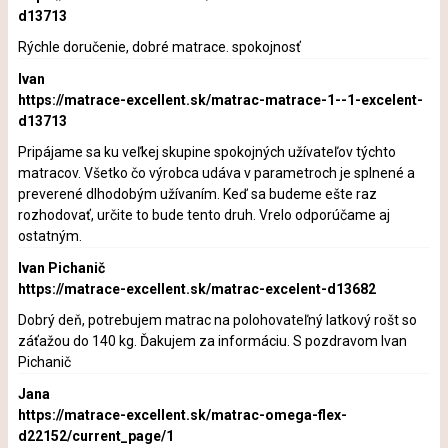
d13713
Rýchle doručenie, dobré matrace. spokojnosť
Ivan
https://matrace-excellent.sk/matrac-matrace-1--1-excelent-
d13713
Pripájame sa ku veľkej skupine spokojných užívateľov týchto
matracov. Všetko čo výrobca udáva v parametroch je splnené a
preverené dlhodobým užívaním. Keď sa budeme ešte raz
rozhodovať, určite to bude tento druh. Vrelo odporúčame aj
ostatným.
Ivan Pichanič
https://matrace-excellent.sk/matrac-excelent-d13682
Dobrý deň, potrebujem matrac na polohovateľný latkový rošt so
záťažou do 140 kg. Ďakujem za informáciu. S pozdravom Ivan
Pichanič
Jana
https://matrace-excellent.sk/matrac-omega-flex-
d22152/current_page/1