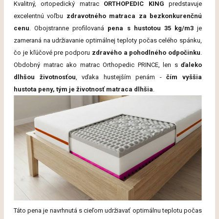
Kvalitný, ortopedický matrac
ORTHOPEDIC KING
predstavuje
excelentnú voľbu
zdravotného matraca za bezkonkurenčnú
cenu
. Obojstranne profilovaná
pena s hustotou 35 kg/m3
je
zameraná na udržiavanie optimálnej teploty počas celého spánku,
čo je kľúčové pre podporu
zdravého a pohodlného odpočinku
.
Obdobný matrac ako matrac Orthopedic PRINCE, len s
ďaleko
dlhšou životnosťou
, vďaka hustejším penám -
čím vyššia
hustota peny, tým je životnosť matraca dlhšia
.
Táto pena je navrhnutá s cieľom udržiavať optimálnu teplotu počas