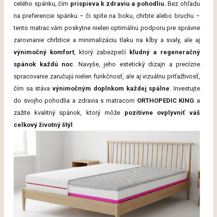
celého spánku, čím
prispieva k zdraviu a pohodliu.
Bez ohľadu
na preferencie spánku – či spíte na boku, chrbte alebo bruchu –
tento matrac vám poskytne nielen optimálnu podporu pre správne
zarovnanie chrbtice a minimalizáciu tlaku na kĺby a svaly, ale aj
výnimočný komfort
, ktorý zabezpečí
kľudný a regeneračný
spánok každú noc
. Navyše, jeho estetický dizajn a precízne
spracovanie zaručujú nielen funkčnosť, ale aj vizuálnu príťažlivosť,
čím sa stáva
výnimočným doplnkom každej spálne
. Investujte
do svojho pohodlia a zdravia s matracom
ORTHOPEDIC KING
a
zažite kvalitný spánok, ktorý môže
pozitívne ovplyvniť váš
celkový životný štýl
.