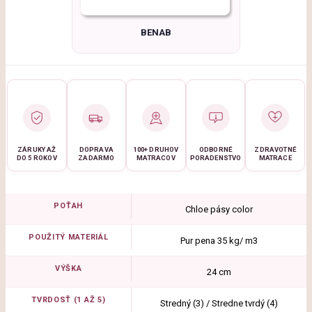
BENAB
ZÁRUKY AŽ
DOPRAVA
100+ DRUHOV
ODBORNÉ
ZDRAVOTNÉ
DO 5 ROKOV
ZADARMO
MATRACOV
PORADENSTVO
MATRACE
POŤAH
Chloe pásy color
POUŽITÝ MATERIÁL
Pur pena 35 kg/ m3
VÝŠKA
24 cm
TVRDOSŤ (1 AŽ 5)
Stredný (3) / Stredne tvrdý (4)