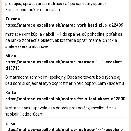
predajcu, spracovania matracov až po samotný spánok...
Záujemcom určite odporúčam.
Zuzana
https://matrace-excellent.sk/matrac-york-hard-plus-d22409
matrace som kúpila v akcii 1+1 do spálne, sú pohodlné, poťah sa
dá ľahko zobliecť a obliecť, ak ich treba oprať. máme ich rok a
stále vyzerajú ako nové.
Milan
https://matrace-excellent.sk/matrac-matrace-1--1-excelent-
d13713
S matracom som veľmi spokojný. Dodanie tovaru bolo rýchle aj
keď som si objednal atypicky rozmer. Vrelo odporúčam každému.
Katka
https://matrace-excellent.sk/matrac-fyzio-tastickovy-d12800
Matrace som kupovala ako darček pre rodičov, myslím, že sú
spokojní, odporúčam
Erika
https://matrace-excellent.sk/matrac-matrace-1--1-excelent-