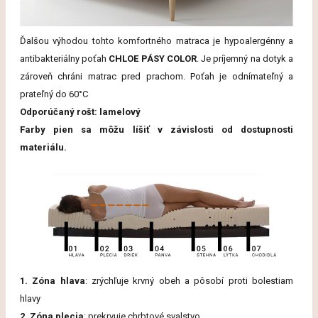
Ďalšou výhodou tohto komfortného matraca je hypoalergénny a
antibakteriálny poťah
CHLOE PÁSY COLOR
. Je príjemný na dotyk a
zároveň chráni matrac pred prachom. Poťah je odnímateľný a
prateľný do 60°C
Odporúčaný rošt: lamelový
Farby pien sa môžu líšiť v závislosti od dostupnosti
materiálu.
1. Zóna hlava
: zrýchľuje krvný obeh a pôsobí proti bolestiam
hlavy
2. Zóna plecia
: prekrvuje chrbtové svalstvo