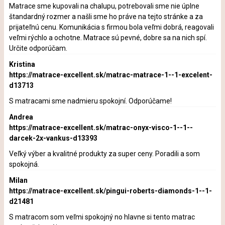
Matrace sme kupovali na chalupu, potrebovali sme nie úplne
štandardný rozmer a našli sme ho práve na tejto stránke a za
prijateľnú cenu. Komunikácia s firmou bola veľmi dobrá, reagovali
veľmi rýchlo a ochotne. Matrace sú pevné, dobre sa na nich spí.
Určite odporúčam.
Kristina
https://matrace-excellent.sk/matrac-matrace-1--1-excelent-
d13713
S matracami sme nadmieru spokojní. Odporúčame!
Andrea
https://matrace-excellent.sk/matrac-onyx-visco-1--1--
darcek-2x-vankus-d13393
Veľký výber a kvalitné produkty za super ceny. Poradili a som
spokojná.
Milan
https://matrace-excellent.sk/pingui-roberts-diamonds-1--1-
d21481
S matracom som veľmi spokojný no hlavne si tento matrac