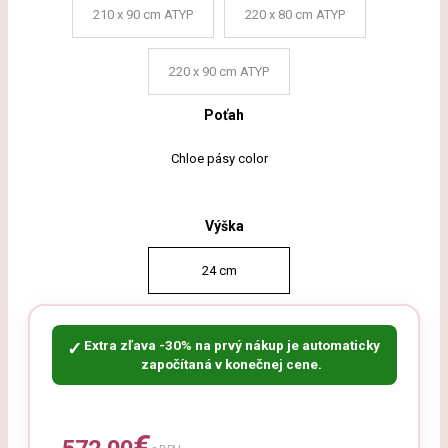
210 x 90 cm ATYP
220 x 80 cm ATYP
220 x 90 cm ATYP
Poťah
Chloe pásy color
Výška
24 cm
Extra zľava -30% na prvý nákup je automaticky
✓
započítaná v konečnej cene.
€