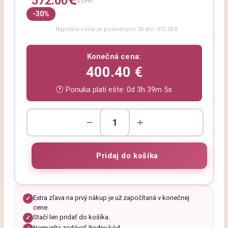
572.00
s DPH
-30%
Najnižšia cena za posledných 30 dní: 572.00 €
Konečná cena:
400.40 €
🕐 Ponuka platí ešte:
0d 3h 39m 3s
−
+
Extra zľava na prvý nákup je už započítaná v konečnej
✓
cene.
Stačí len pridať do košíka.
✓
Nemusíte zadávať žiadny kód.