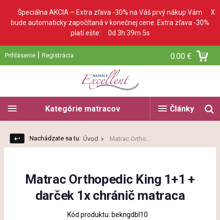
Špeciálna AKCIA – Extra zľava -30% na Váš prvý nákup Vám
X
bude automaticky započítaná v konečnej cene. Extra zľava -30%
platí ešte:
0d 3h 39m 3s
|
Prihlásenie
Registrácia
0.00 €
Kategórie matracov
Články
Nachádzate sa tu:
Úvod
Matrac Ortho...
Matrac Orthopedic King 1+1 +
darček 1x chránič matraca
Kód produktu: bekngdbl10