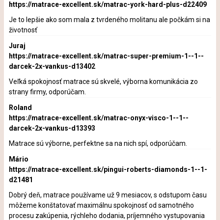
https://matrace-excellent.sk/matrac-york-hard-plus-d22409
Je to lepšie ako som mala z tvrdeného molitanu ale počkám si na
životnosť
Juraj
https://matrace-excellent.sk/matrac-super-premium-1--1--
darcek-2x-vankus-d13402
Veľká spokojnosť matrace sú skvelé, výborna komunikácia zo
strany firmy, odporúčam.
Roland
https://matrace-excellent.sk/matrac-onyx-visco-1--1--
darcek-2x-vankus-d13393
Matrace sú výborne, perfektne sa na nich spí, odporúčam.
Mário
https://matrace-excellent.sk/pingui-roberts-diamonds-1--1-
d21481
Dobrý deň, matrace používame už 9 mesiacov, s odstupom času
môžeme konštatovať maximálnu spokojnosť od samotného
procesu zakúpenia, rýchleho dodania, príjemného vystupovania