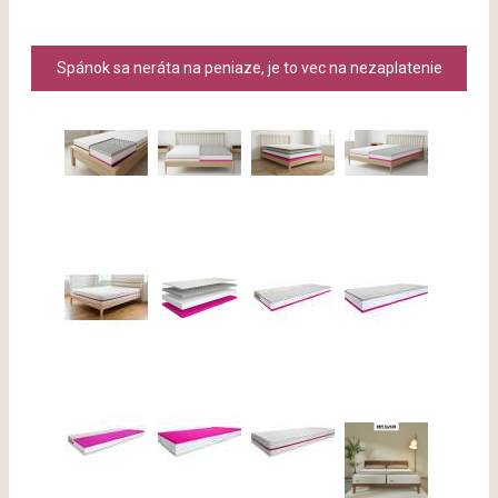
Spánok sa neráta na peniaze, je to vec na nezaplatenie