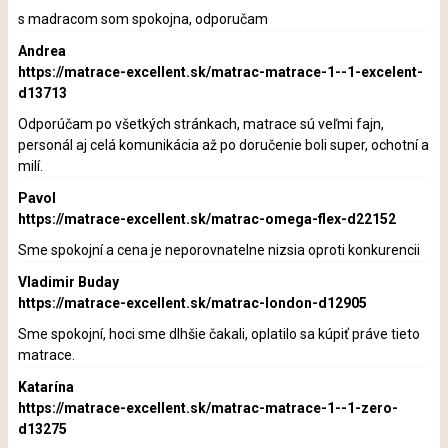
s madracom som spokojna, odporučam
Andrea
https://matrace-excellent.sk/matrac-matrace-1--1-excelent-
d13713
Odporúčam po všetkých stránkach, matrace sú veľmi fajn,
personál aj celá komunikácia až po doručenie boli super, ochotní a
milí.
Pavol
https://matrace-excellent.sk/matrac-omega-flex-d22152
Sme spokojní a cena je neporovnatelne nizsia oproti konkurencii
Vladimir Buday
https://matrace-excellent.sk/matrac-london-d12905
Sme spokojní, hoci sme dlhšie čakali, oplatilo sa kúpiť práve tieto
matrace.
Katarína
https://matrace-excellent.sk/matrac-matrace-1--1-zero-
d13275