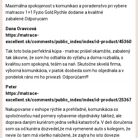
Maximálna spokojenost s komunikaci a poradenstvo pri vybere
matracov 1+1 Fyzio Gold.Rychle dodanie a kvalitné
zabalené.Odporucam
Dana Oravcová
https://matrace-
excellent.sk/comments/public_index/index/id-product/45360
Tak toto bola perfektná kúpa - matrac prišiel okamžite, zabalený
tak šikovne, že som ho odtiahla do výťahu a doma rozbalila, s
kvalitou som spokojná, teším sa naň. Skutočne skvelá firma,
výborná komunikácia, v piatok doobeda som ho objednala a v
pondelok ráno mi ho priviezli. Odporúčam!!!
Peter
https://matrace-
excellent.sk/comments/public_index/index/id-product/25367
Nakupovanie v eshope rýchle a prehľadné, komunikácia so
spoločnosťou nad pomery vybavenie objednávky taktiež, ale
doprava daným kuriérom jedna veľká katastrofa. V deň doručenia
som sa od kuriéra dozvedel,že má vymenené auto s kolegom, že
nevie čo tam má všetko naložené, že zajtra ho isto dovezie.