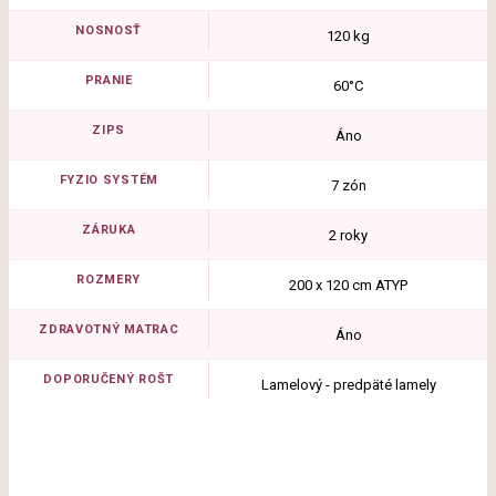
NOSNOSŤ
120 kg
PRANIE
60°C
ZIPS
Áno
FYZIO SYSTÉM
7 zón
ZÁRUKA
2 roky
ROZMERY
200 x 120 cm ATYP
ZDRAVOTNÝ MATRAC
Áno
DOPORUČENÝ ROŠT
Lamelový - predpäté lamely