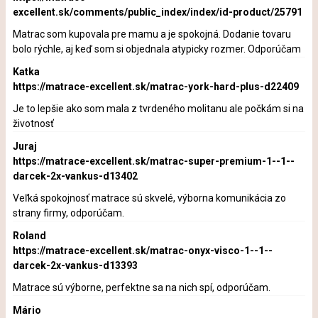
excellent.sk/comments/public_index/index/id-product/25791
Matrac som kupovala pre mamu a je spokojná. Dodanie tovaru
bolo rýchle, aj keď som si objednala atypicky rozmer. Odporúčam
Katka
https://matrace-excellent.sk/matrac-york-hard-plus-d22409
Je to lepšie ako som mala z tvrdeného molitanu ale počkám si na
životnosť
Juraj
https://matrace-excellent.sk/matrac-super-premium-1--1--
darcek-2x-vankus-d13402
Veľká spokojnosť matrace sú skvelé, výborna komunikácia zo
strany firmy, odporúčam.
Roland
https://matrace-excellent.sk/matrac-onyx-visco-1--1--
darcek-2x-vankus-d13393
Matrace sú výborne, perfektne sa na nich spí, odporúčam.
Mário