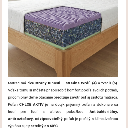
Matrac má
dve strany tuhosti
–
stredne tvrdú (4)
a
tvrdú (5)
.
Vďaka tomu si môžete prispôsobiť komfort podľa svojich potrieb,
pričom pravidelné otáčanie predlžuje
životnosť
aj
čistotu
matraca.
Poťah
CHLOE AKTIV
je na dotyk príjemný poťah a dokonale sa
hodí pre ľudí s citlivou pokožkou.
Antibakteriálny,
antiroztočový, odzipsovateľný
poťah je prešitý s klimatizačnou
výplňou a je
prateľný do 60°C