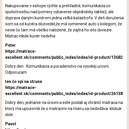
Nakupovanie v eshope rýchle a prehľadné, komunikácia so
spoločnosťou nad pomery vybavenie objednávky taktiež, ale
doprava daným kuriérom jedna veľká katastrofa. V deň doručenia
som sa od kuriéra dozvedel,že má vymenené auto s kolegom, že
nevie čo tam má všetko naložené, že zajtra ho isto dovezie.
Matrac nikde kuriér nedvíha
Peter
https://matrace-
excellent.sk/comments/public_index/index/id-product/13682
Dobry den . Komunikacia a poradenstvo na vysokej urovni .
Odporucam
ten čo spí na strune
https://matrace-
excellent.sk/comments/public_index/index/id-product/26138
Dobry den, jednanie na úrovni a ešte poslali aj chránič matraca na
ktorý ma upozornili že s matracmi na mieru sa nedodáva. klobuk
dole
Pavol