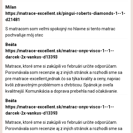
Milan
https://matrace-excellent.sk/pingui-roberts-diamonds-1--1-
d21481
S matracom som veľmi spokojný no hlavne si tento matrac
pochvaľuje môj otec
Beáta
https://matrace-excellent.sk/matrac-onyx-visco-1--1--
darcek-2x-vankus-d13393
Matrace, ktoré sme si zakúpili vo februári určite odporúčam.
Porovnávala som recenzie aj z iných stránok a rozhodli sme sa
pre matrace-excellent,jednak čo sa týka kvality a ceny, najviac
kvôli zdravotným problémom s chrbticou. Spánok je oveľa
kvalitnejší. Komunikácia a doprava prebehla nad očakávanie.
Beáta
https://matrace-excellent.sk/matrac-onyx-visco-1--1--
darcek-2x-vankus-d13393
Matrace, ktoré sme si zakúpili vo februári určite odporúčam.
Porovnávala som recenzie aj z iných stránok a rozhodli sme sa