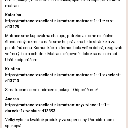
matrace.
Katarína
https://matrace-excellent.sk/matrac-matrace-1--1-zero-
d13275
Matrace sme kupovali na chalupu, potrebovali sme nie úplne
štandardný rozmer a našli sme ho práve na tejto stránke a za
prijateľnú cenu. Komunikácia s firmou bola veľmi dobrá, reagovali
veľmi rýchlo a ochotne. Matrace sú pevné, dobre sa na nich spí.
Určite odporúčam.
Kristina
https://matrace-excellent.sk/matrac-matrace-1--1-excelent-
d13713
S matracami sme nadmieru spokojní. Odporúčame!
Andrea
https://matrace-excellent.sk/matrac-onyx-visco-1--1--
darcek-2x-vankus-d13393
Veľký výber a kvalitné produkty za super ceny. Poradili a som
spokojná.