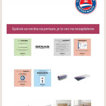
Spánok sa neráta na peniaze, je to vec na nezaplatenie