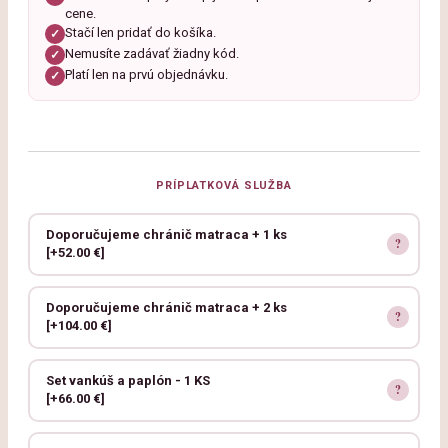
cene.
Stačí len pridať do košíka.
✓
Nemusíte zadávať žiadny kód.
✓
Platí len na prvú objednávku.
✓
PRÍPLATKOVÁ SLUŽBA
Doporučujeme chránič matraca + 1 ks
[+52.00 €]
Doporučujeme chránič matraca + 2 ks
[+104.00 €]
Set vankúš a paplón - 1 KS
[+66.00 €]