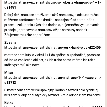
https://matrace-excellent.sk/pingui-roberts-diamonds-1--1-
d21481
Dobrý deň, matrace používame už 9 mesiacov, s odstupom času
môžeme konštatovať maximálnu spokojnosť od samotného
procesu zakúpenia, rýchleho dodania, príjemného vystupovania
predajcu, spracovania matracov až po samotný spánok...
Záujemcom určite odporúčam.
Zuzana
https://matrace-excellent.sk/matrac-york-hard-plus-d22409
matrace som kúpila v akcii 1+1 do spálne, sú pohodlné, poťah sa
dá ľahko zobliecť a obliecť, ak ich treba oprať. máme ich rok a
stále vyzerajú ako nové.
Milan
https://matrace-excellent.sk/matrac-matrace-1--1-excelent-
d13713
S matracom som veľmi spokojný. Dodanie tovaru bolo rýchle aj
keď som si objednal atypicky rozmer. Vrelo odporúčam každému.
Katka