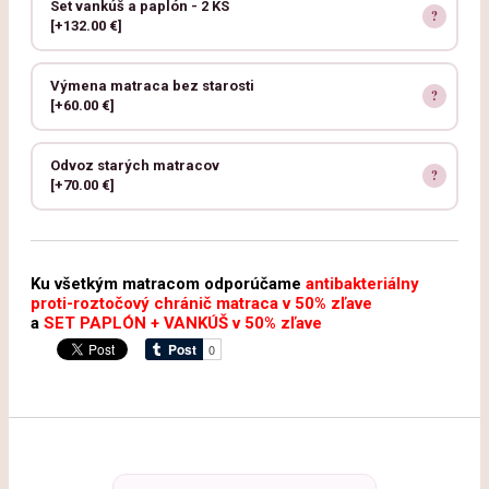
Set vankúš a paplón - 2 KS
[+132.00 €]
Výmena matraca bez starosti
[+60.00 €]
Odvoz starých matracov
[+70.00 €]
Ku všetkým matracom odporúčame
antibakteriálny
proti-roztočový chránič matraca v 50% zľave
a
SET PAPLÓN + VANKÚŠ v 50% zľave