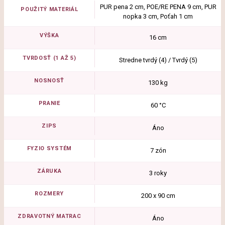
PUR pena 2 cm, POE/RE PENA 9 cm, PUR
POUŽITÝ MATERIÁL
nopka 3 cm, Poťah 1 cm
VÝŠKA
16 cm
TVRDOSŤ (1 AŽ 5)
Stredne tvrdý (4) / Tvrdý (5)
NOSNOSŤ
130 kg
PRANIE
60 °C
ZIPS
Áno
FYZIO SYSTÉM
7 zón
ZÁRUKA
3 roky
ROZMERY
200 x 90 cm
ZDRAVOTNÝ MATRAC
Áno