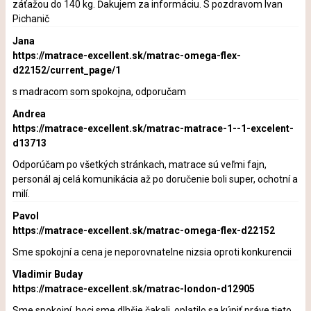
záťažou do 140 kg. Ďakujem za informáciu. S pozdravom Ivan
Pichanič
Jana
https://matrace-excellent.sk/matrac-omega-flex-
d22152/current_page/1
s madracom som spokojna, odporučam
Andrea
https://matrace-excellent.sk/matrac-matrace-1--1-excelent-
d13713
Odporúčam po všetkých stránkach, matrace sú veľmi fajn,
personál aj celá komunikácia až po doručenie boli super, ochotní a
milí.
Pavol
https://matrace-excellent.sk/matrac-omega-flex-d22152
Sme spokojní a cena je neporovnatelne nizsia oproti konkurencii
Vladimir Buday
https://matrace-excellent.sk/matrac-london-d12905
Sme spokojní, hoci sme dlhšie čakali, oplatilo sa kúpiť práve tieto