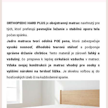
ORTHOPEDIC HARD PLUS
je
obojstranný matrac
navrhnutý pre
tých, ktorí preferujú
pevnejšie ležanie
a
stabilnú oporu tela
počas spánku.
Jadro matraca tvorí odolná POE pena
, ktorá zabezpečuje
vysokú nosnosť
,
dlhodobú tvarovú stálosť
a podporuje
správne držanie chrbtice
. Tento materiál je zároveň
ľahký a
vzdušný
, čo prispieva k lepšej
cirkulácii vzduchu
v matraci.
Vďaka svojej konštrukcii je matrac vhodný pre osoby s
vyššími nárokmi na tvrdosť lôžka.
Je skvelou voľbou aj do
hosťovských izieb či na každodenné spanie.