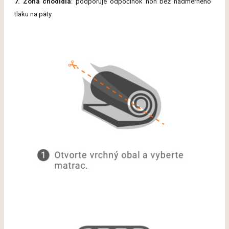
7. Zóna chodidlá
: podporuje odpočinok nôh bez nadmerného
tlaku na päty