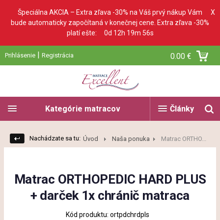
Špeciálna AKCIA – Extra zľava -30% na Váš prvý nákup Vám
X
bude automaticky započítaná v konečnej cene. Extra zľava -30%
platí ešte:
0d 12h 19m 55s
|
Prihlásenie
Registrácia
0.00 €
Kategórie matracov
Články
Nachádzate sa tu:
Úvod
Naša ponuka
Matrac ORTHO...
Matrac ORTHOPEDIC HARD PLUS
+ darček 1x chránič matraca
Kód produktu: ortpdchrdpls