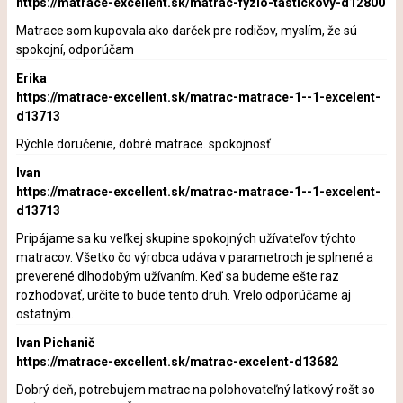
https://matrace-excellent.sk/matrac-fyzio-tastickovy-d12800
Matrace som kupovala ako darček pre rodičov, myslím, že sú
spokojní, odporúčam
Erika
https://matrace-excellent.sk/matrac-matrace-1--1-excelent-
d13713
Rýchle doručenie, dobré matrace. spokojnosť
Ivan
https://matrace-excellent.sk/matrac-matrace-1--1-excelent-
d13713
Pripájame sa ku veľkej skupine spokojných užívateľov týchto
matracov. Všetko čo výrobca udáva v parametroch je splnené a
preverené dlhodobým užívaním. Keď sa budeme ešte raz
rozhodovať, určite to bude tento druh. Vrelo odporúčame aj
ostatným.
Ivan Pichanič
https://matrace-excellent.sk/matrac-excelent-d13682
Dobrý deň, potrebujem matrac na polohovateľný latkový rošt so