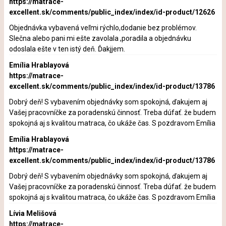
https://matrace-
excellent.sk/comments/public_index/index/id-product/12626
Objednávka vybavená veľmi rýchlo,dodanie bez problémov.
Slečna alebo pani mi ešte zavolala ,poradila a objednávku
odoslala ešte v ten istý deň. Ďakjjem.
Emília Hrablayová
https://matrace-
excellent.sk/comments/public_index/index/id-product/13786
Dobrý deň! S vybavením objednávky som spokojná, ďakujem aj
Vašej pracovníčke za poradenskú činnosť. Treba dúfať. že budem
spokojná aj s kvalitou matraca, čo ukáže čas. S pozdravom Emília
Emília Hrablayová
https://matrace-
excellent.sk/comments/public_index/index/id-product/13786
Dobrý deň! S vybavením objednávky som spokojná, ďakujem aj
Vašej pracovníčke za poradenskú činnosť. Treba dúfať. že budem
spokojná aj s kvalitou matraca, čo ukáže čas. S pozdravom Emília
Lívia Melišová
https://matrace-