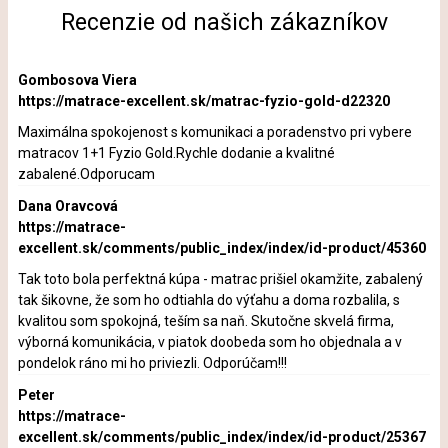
Recenzie od našich zákazníkov
Gombosova Viera
https://matrace-excellent.sk/matrac-fyzio-gold-d22320
Maximálna spokojenost s komunikaci a poradenstvo pri vybere
matracov 1+1 Fyzio Gold.Rychle dodanie a kvalitné
zabalené.Odporucam
Dana Oravcová
https://matrace-
excellent.sk/comments/public_index/index/id-product/45360
Tak toto bola perfektná kúpa - matrac prišiel okamžite, zabalený
tak šikovne, že som ho odtiahla do výťahu a doma rozbalila, s
kvalitou som spokojná, teším sa naň. Skutočne skvelá firma,
výborná komunikácia, v piatok doobeda som ho objednala a v
pondelok ráno mi ho priviezli. Odporúčam!!!
Peter
https://matrace-
excellent.sk/comments/public_index/index/id-product/25367