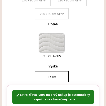
210 x 90 cm ATYP
220 x 80 cm ATYP
220 x 90 cm ATYP
Poťah
CHLOE AKTIV
Výška
16 cm
Extra zľava -30% na prvý nákup je automaticky
✓
započítaná v konečnej cene.