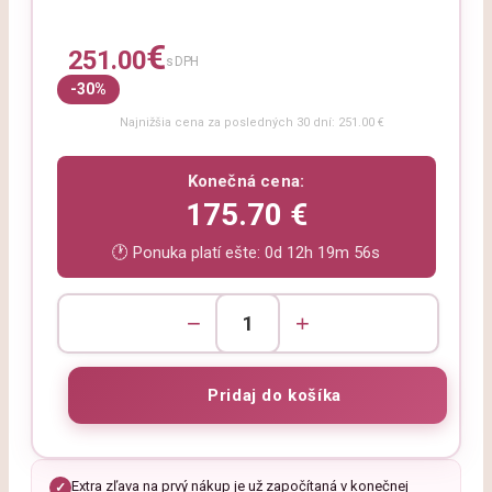
€
251.00
s DPH
-30%
Najnižšia cena za posledných 30 dní: 251.00 €
Konečná cena:
175.70 €
🕐 Ponuka platí ešte:
0d 12h 19m 55s
−
+
Extra zľava na prvý nákup je už započítaná v konečnej
✓