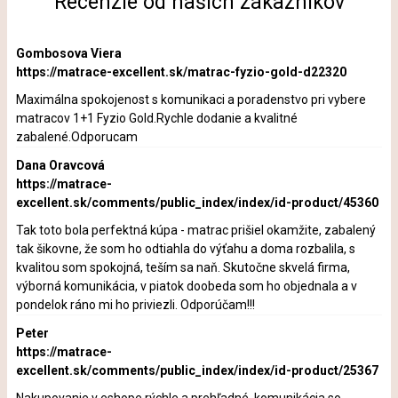
Recenzie od našich zákazníkov
Gombosova Viera
https://matrace-excellent.sk/matrac-fyzio-gold-d22320
Maximálna spokojenost s komunikaci a poradenstvo pri vybere
matracov 1+1 Fyzio Gold.Rychle dodanie a kvalitné
zabalené.Odporucam
Dana Oravcová
https://matrace-
excellent.sk/comments/public_index/index/id-product/45360
Tak toto bola perfektná kúpa - matrac prišiel okamžite, zabalený
tak šikovne, že som ho odtiahla do výťahu a doma rozbalila, s
kvalitou som spokojná, teším sa naň. Skutočne skvelá firma,
výborná komunikácia, v piatok doobeda som ho objednala a v
pondelok ráno mi ho priviezli. Odporúčam!!!
Peter
https://matrace-
excellent.sk/comments/public_index/index/id-product/25367