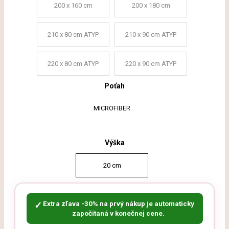
200 x 160 cm
200 x 180 cm
210 x 80 cm ATYP
210 x 90 cm ATYP
220 x 80 cm ATYP
220 x 90 cm ATYP
Poťah
MICROFIBER
Výška
20 cm
Extra zľava -30% na prvý nákup je automaticky
✓
započítaná v konečnej cene.