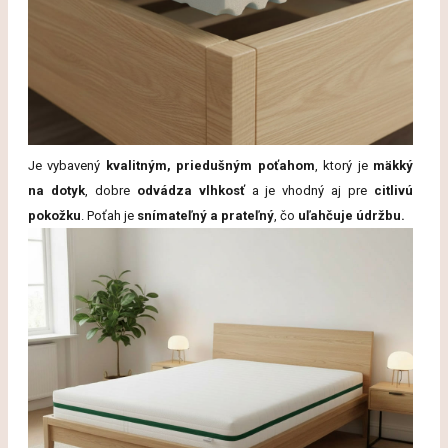
Je
vybavený
kvalitným,
priedušným
poťahom
,
ktorý
je
mäkký
na
dotyk
,
dobre
odvádza
vlhkosť
a
je
vhodný
aj
pre
citlivú
pokožku
.
Poťah
je
snímateľný
a
prateľný
,
čo
uľahčuje
údržbu.