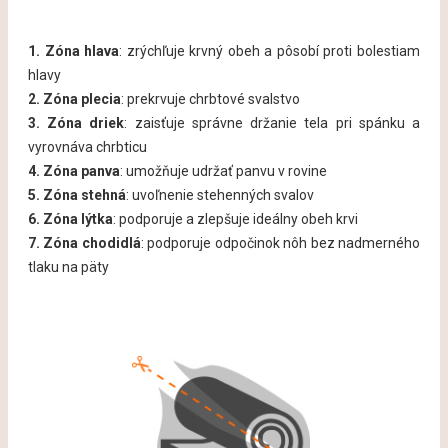
1. Zóna hlava
: zrýchľuje krvný obeh a pôsobí proti bolestiam
hlavy
2. Zóna plecia
: prekrvuje chrbtové svalstvo
3. Zóna driek
: zaisťuje správne držanie tela pri spánku a
vyrovnáva chrbticu
4. Zóna panva
: umožňuje udržať panvu v rovine
5. Zóna stehná
: uvoľnenie stehenných svalov
6. Zóna lýtka
: podporuje a zlepšuje ideálny obeh krvi
7. Zóna chodidlá
: podporuje odpočinok nôh bez nadmerného
tlaku na päty