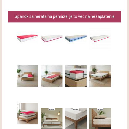
Spánok sa neráta na peniaze, je to vec na nezaplatenie