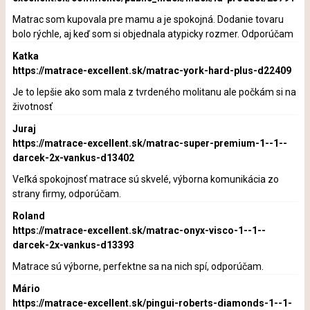
Matrac som kupovala pre mamu a je spokojná. Dodanie tovaru
bolo rýchle, aj keď som si objednala atypicky rozmer. Odporúčam
Katka
https://matrace-excellent.sk/matrac-york-hard-plus-d22409
Je to lepšie ako som mala z tvrdeného molitanu ale počkám si na
životnosť
Juraj
https://matrace-excellent.sk/matrac-super-premium-1--1--
darcek-2x-vankus-d13402
Veľká spokojnosť matrace sú skvelé, výborna komunikácia zo
strany firmy, odporúčam.
Roland
https://matrace-excellent.sk/matrac-onyx-visco-1--1--
darcek-2x-vankus-d13393
Matrace sú výborne, perfektne sa na nich spí, odporúčam.
Mário
https://matrace-excellent.sk/pingui-roberts-diamonds-1--1-