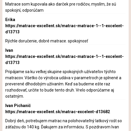
Matrace som kupovala ako darček pre rodičov, myslím, že sú
spokojní, odporúčam
Erika
https://matrace-excellent.sk/matrac-matrace-1--1-excelent-
d13713
Rýchle doručenie, dobré matrace. spokojnosť
Ivan
https://matrace-excellent.sk/matrac-matrace-1--1-excelent-
d13713
Pripájame sa ku veľkej skupine spokojných užívateľov týchto
matracov. Všetko čo výrobca udáva v parametroch je splnené a
preverené dlhodobým užívaním. Keď sa budeme ešte raz
rozhodovať, určite to bude tento druh. Vrelo odporúčame aj
ostatným.
Ivan Pichanič
https://matrace-excellent.sk/matrac-excelent-d13682
Dobrý deň, potrebujem matrac na polohovateľný latkový rošt so
záťažou do 140 kg. Ďakujem za informáciu. S pozdravom Ivan