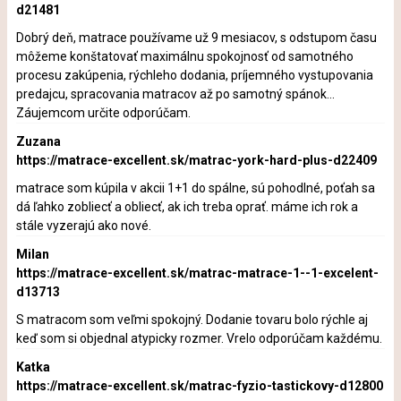
d21481
Dobrý deň, matrace používame už 9 mesiacov, s odstupom času
môžeme konštatovať maximálnu spokojnosť od samotného
procesu zakúpenia, rýchleho dodania, príjemného vystupovania
predajcu, spracovania matracov až po samotný spánok...
Záujemcom určite odporúčam.
Zuzana
https://matrace-excellent.sk/matrac-york-hard-plus-d22409
matrace som kúpila v akcii 1+1 do spálne, sú pohodlné, poťah sa
dá ľahko zobliecť a obliecť, ak ich treba oprať. máme ich rok a
stále vyzerajú ako nové.
Milan
https://matrace-excellent.sk/matrac-matrace-1--1-excelent-
d13713
S matracom som veľmi spokojný. Dodanie tovaru bolo rýchle aj
keď som si objednal atypicky rozmer. Vrelo odporúčam každému.
Katka
https://matrace-excellent.sk/matrac-fyzio-tastickovy-d12800