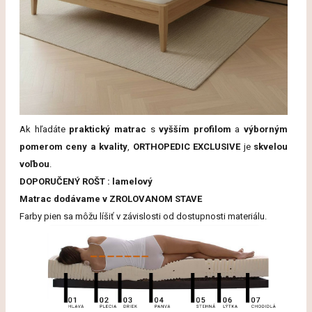
Ak
hľadáte
praktický
matrac
s
vyšším
profilom
a
výborným
pomerom
ceny
a
kvality
,
ORTHOPEDIC
EXCLUSIVE
je
skvelou
voľbou
.
DOPORUČENÝ ROŠT : lamelový
Matrac
dodávame
v
ZROLOVANOM
STAVE
Farby
pien
sa
môžu
líšiť
v
závislosti
od
dostupnosti
materiálu.