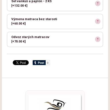
Set vankúš a paplón - 2 KS
[+132.00 €]
Výmena matraca bez starosti
[+60.00 €]
Odvoz starých matracov
[+70.00 €]