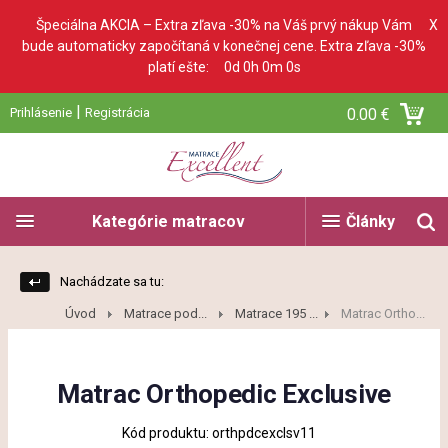
Špeciálna AKCIA – Extra zľava -30% na Váš prvý nákup Vám
X
bude automaticky započítaná v konečnej cene. Extra zľava -30%
platí ešte:
0d 0h 0m 0s
|
Prihlásenie
Registrácia
0.00 €
Kategórie matracov
Články
Nachádzate sa tu:
Úvod
Matrace pod...
Matrace 195 ...
Matrac Ortho...
Matrac Orthopedic Exclusive
Kód produktu: orthpdcexclsv11