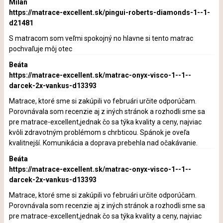
Milan
https://matrace-excellent.sk/pingui-roberts-diamonds-1--1-
d21481
S matracom som veľmi spokojný no hlavne si tento matrac
pochvaľuje môj otec
Beáta
https://matrace-excellent.sk/matrac-onyx-visco-1--1--
darcek-2x-vankus-d13393
Matrace, ktoré sme si zakúpili vo februári určite odporúčam.
Porovnávala som recenzie aj z iných stránok a rozhodli sme sa
pre matrace-excellent,jednak čo sa týka kvality a ceny, najviac
kvôli zdravotným problémom s chrbticou. Spánok je oveľa
kvalitnejší. Komunikácia a doprava prebehla nad očakávanie.
Beáta
https://matrace-excellent.sk/matrac-onyx-visco-1--1--
darcek-2x-vankus-d13393
Matrace, ktoré sme si zakúpili vo februári určite odporúčam.
Porovnávala som recenzie aj z iných stránok a rozhodli sme sa
pre matrace-excellent,jednak čo sa týka kvality a ceny, najviac