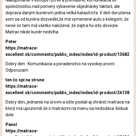
Nakupovanie v eshope rýchle a prehľadné, komunikácia so
spoločnosťou nad pomery vybavenie objednávky taktiež, ale
doprava daným kuriérom jedna veľká katastrofa. V deň doručenia
som sa od kuriéra dozvedel,že má vymenené auto s kolegom, že
nevie čo tam má všetko naložené, že zajtra ho isto dovezie.
Matrac nikde kuriér nedvíha
Peter
https://matrace-
excellent.sk/comments/public_index/index/id-product/13682
Dobry den . Komunikacia a poradenstvo na vysokej urovni .
Odporucam
ten čo spí na strune
https://matrace-
excellent.sk/comments/public_index/index/id-product/26138
Dobry den, jednanie na úrovni a ešte poslali aj chránič matraca na
ktorý ma upozornili že s matracmi na mieru sa nedodáva. klobuk
dole
Pavol
https://matrace-