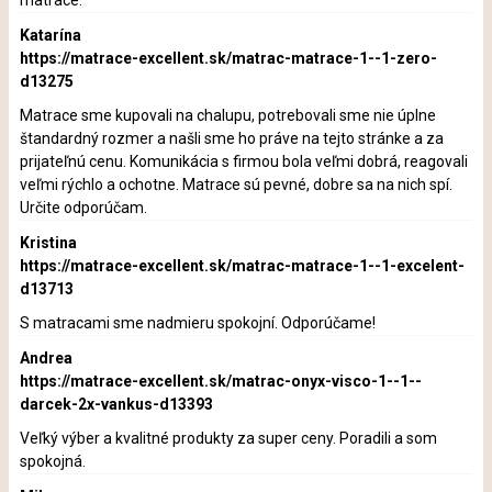
matrace.
Katarína
https://matrace-excellent.sk/matrac-matrace-1--1-zero-
d13275
Matrace sme kupovali na chalupu, potrebovali sme nie úplne
štandardný rozmer a našli sme ho práve na tejto stránke a za
prijateľnú cenu. Komunikácia s firmou bola veľmi dobrá, reagovali
veľmi rýchlo a ochotne. Matrace sú pevné, dobre sa na nich spí.
Určite odporúčam.
Kristina
https://matrace-excellent.sk/matrac-matrace-1--1-excelent-
d13713
S matracami sme nadmieru spokojní. Odporúčame!
Andrea
https://matrace-excellent.sk/matrac-onyx-visco-1--1--
darcek-2x-vankus-d13393
Veľký výber a kvalitné produkty za super ceny. Poradili a som
spokojná.