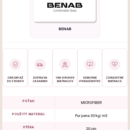
BENAB
ZÁRUKY AŽ
DOPRAVA
100+ DRUHOV
ODBORNÉ
ZDRAVOTNÉ
DO 5 ROKOV
ZADARMO
MATRACOV
PORADENSTVO
MATRACE
POŤAH
MICROFIBER
POUŽITÝ MATERIÁL
Pur pena 30 kg/ m3
VÝŠKA
20 cm