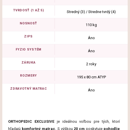
TVRDOSŤ (1 AŽ 5)
Stredný (3) / Stredne tvrdý (4)
NOSNOSŤ
110 kg
ZIPS
Áno
FYZIO SYSTÉM
Áno
ZÁRUKA
2 roky
ROZMERY
195 x 80 cm ATYP
ZDRAVOTNÝ MATRAC
Áno
ORTHOPEDIC
EXCLUSIVE
je
ideálnou
voľbou
pre
tých,
ktorí
hľadajú
komfortný
matrac.
S
výškou
20
cm
poskytuje
pohodlie