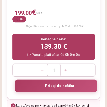
€
199.00
s DPH
-30%
Najnižšia cena za posledných 30 dní: 199.00 €
Konečná cena:
139.30 €
🕐 Ponuka platí ešte:
0d 0h 0m 0s
−
+
Extra zľava na prvý nákup je už započítaná v konečnej
✓