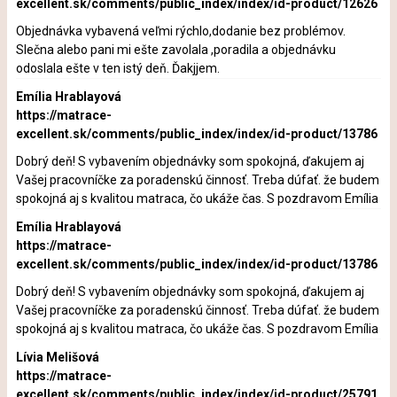
excellent.sk/comments/public_index/index/id-product/12626
Objednávka vybavená veľmi rýchlo,dodanie bez problémov.
Slečna alebo pani mi ešte zavolala ,poradila a objednávku
odoslala ešte v ten istý deň. Ďakjjem.
Emília Hrablayová
https://matrace-
excellent.sk/comments/public_index/index/id-product/13786
Dobrý deň! S vybavením objednávky som spokojná, ďakujem aj
Vašej pracovníčke za poradenskú činnosť. Treba dúfať. že budem
spokojná aj s kvalitou matraca, čo ukáže čas. S pozdravom Emília
Emília Hrablayová
https://matrace-
excellent.sk/comments/public_index/index/id-product/13786
Dobrý deň! S vybavením objednávky som spokojná, ďakujem aj
Vašej pracovníčke za poradenskú činnosť. Treba dúfať. že budem
spokojná aj s kvalitou matraca, čo ukáže čas. S pozdravom Emília
Lívia Melišová
https://matrace-
excellent.sk/comments/public_index/index/id-product/25791