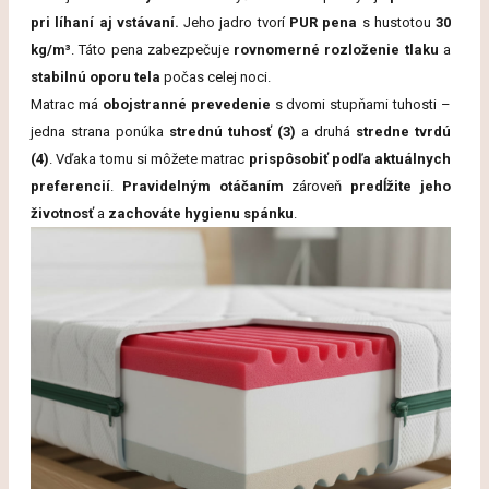
pri
líhaní
aj
vstávaní.
Jeho
jadro
tvorí
PUR
pena
s
hustotou
30
kg/
m³
.
Táto
pena
zabezpečuje
rovnomerné
rozloženie
tlaku
a
stabilnú
oporu
tela
počas
celej
noci.
Matrac
má
obojstranné
prevedenie
s
dvomi
stupňami
tuhosti –
jedna
strana
ponúka
strednú
tuhosť (
3)
a
druhá
stredne
tvrdú
(
4)
.
Vďaka
tomu
si
môžete
matrac
prispôsobiť
podľa
aktuálnych
preferencií
.
Pravidelným
otáčaním
zároveň
predĺžite
jeho
životnosť
a
zachováte
hygienu
spánku
.