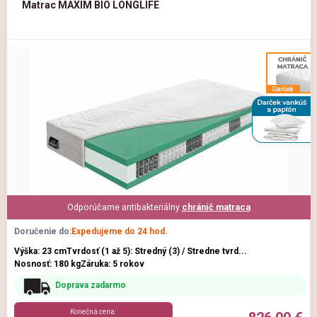
Matrac MAXIM BIO LONGLIFE
Odporúčame antibakteriálny
chránič matraca
Doručenie do:
Expedujeme do 24 hod.
Výška: 23 cm
Tvrdosť (1 až 5): Stredný (3) / Stredne tvrd...
Nosnosť: 180 kg
Záruka: 5 rokov
Doprava zadarmo
Konečná cena: