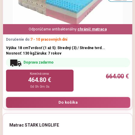
Odporúčame antibakteriálny
chránič matraca
Doručenie do:
7 - 10 pracovných dní
Výška: 18 cm
Tvrdosť (1 až 5): Stredný (3) / Stredne tvrd...
Nosnosť: 130 kg
Záruka: 7 rokov
Doprava zadarmo
Konečná cena:
664.00
€
464.80 €
0d 0h 0m 0s
Matrac STARK LONGLIFE