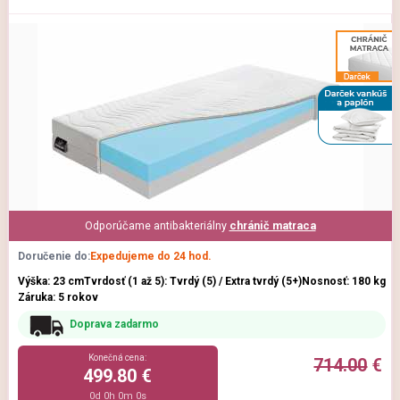
Odporúčame antibakteriálny
chránič matraca
Doručenie do:
Expedujeme do 24 hod.
Výška: 23 cm
Tvrdosť (1 až 5): Tvrdý (5) / Extra tvrdý (5+)
Nosnosť: 180 kg
Záruka: 5 rokov
Doprava zadarmo
Konečná cena:
714.00
€
499.80 €
0d 0h 0m 0s