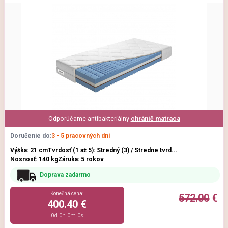
Odporúčame antibakteriálny
chránič matraca
Doručenie do:
3 - 5 pracovných dní
Výška: 21 cm
Tvrdosť (1 až 5): Stredný (3) / Stredne tvrd...
Nosnosť: 140 kg
Záruka: 5 rokov
Doprava zadarmo
Konečná cena:
572.00
€
400.40 €
0d 0h 0m 0s