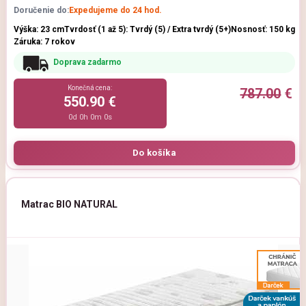
Doručenie do:
Expedujeme do 24 hod.
Výška: 23 cm
Tvrdosť (1 až 5): Tvrdý (5) / Extra tvrdý (5+)
Nosnosť: 150 kg
Záruka: 7 rokov
Doprava zadarmo
Konečná cena:
787.00
€
550.90 €
0d 0h 0m 0s
Matrac BIO NATURAL