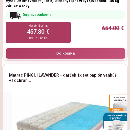
Výška: 26 cm
Tvrdosť (1 až 5): Stredný (3) / Tvrdý (5)
Nosnosť: 140 kg
Záruka: 4 roky
Doprava zadarmo
Konečná cena:
654.00
€
457.80 €
0d 0h 0m 0s
Matrac PINGUI LAVANDER + darček 1x set paplón vankúš
+1x chran...