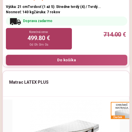
Výška: 21 cm
Tvrdosť (1 až 5): Stredne tvrdý (4) / Tvrdý...
Nosnosť: 140 kg
Záruka: 7 rokov
Doprava zadarmo
Konečná cena:
714.00
€
499.80 €
0d 0h 0m 0s
Matrac LATEX PLUS