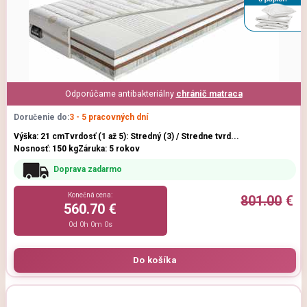
Odporúčame antibakteriálny
chránič matraca
Doručenie do:
3 - 5 pracovných dní
Výška: 21 cm
Tvrdosť (1 až 5): Stredný (3) / Stredne tvrd...
Nosnosť: 150 kg
Záruka: 5 rokov
Doprava zadarmo
Konečná cena:
801.00
€
560.70 €
0d 0h 0m 0s