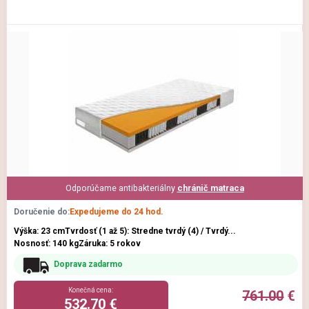
Odporúčame antibakteriálny
chránič matraca
Doručenie do:
Expedujeme do 24 hod.
Výška: 23 cm
Tvrdosť (1 až 5): Stredne tvrdý (4) / Tvrdý...
Nosnosť: 140 kg
Záruka: 5 rokov
Doprava zadarmo
Konečná cena:
761.00
€
532.70 €