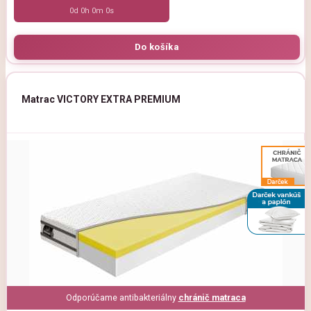
0d 0h 0m 0s
Matrac VICTORY EXTRA PREMIUM
Odporúčame antibakteriálny
chránič matraca