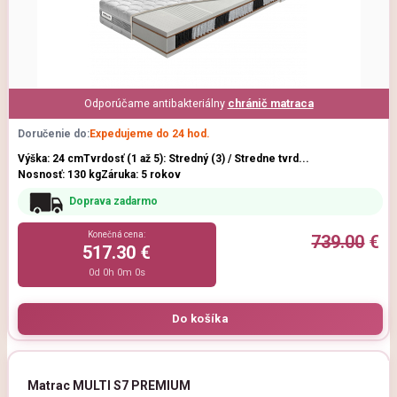
Odporúčame antibakteriálny
chránič matraca
Doručenie do:
Expedujeme do 24 hod.
Výška: 24 cm
Tvrdosť (1 až 5): Stredný (3) / Stredne tvrd...
Nosnosť: 130 kg
Záruka: 5 rokov
Doprava zadarmo
Konečná cena:
739.00
€
517.30 €
0d 0h 0m 0s
Matrac MULTI S7 PREMIUM