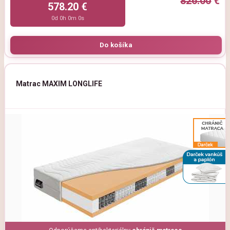
826.00
€
578.20 €
0d 0h 0m 0s
Matrac MAXIM LONGLIFE