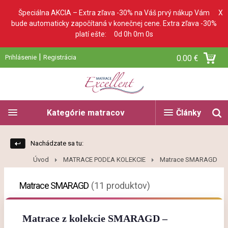
Špeciálna AKCIA – Extra zľava -30% na Váš prvý nákup Vám
X
bude automaticky započítaná v konečnej cene. Extra zľava -30%
platí ešte:
0d 0h 0m 0s
|
Prihlásenie
Registrácia
0.00 €
Kategórie matracov
Články
Nachádzate sa tu:
Úvod
MATRACE PODĽA KOLEKCIE
Matrace SMARAGD
Matrace SMARAGD
(11 produktov)
Matrace z kolekcie SMARAGD –