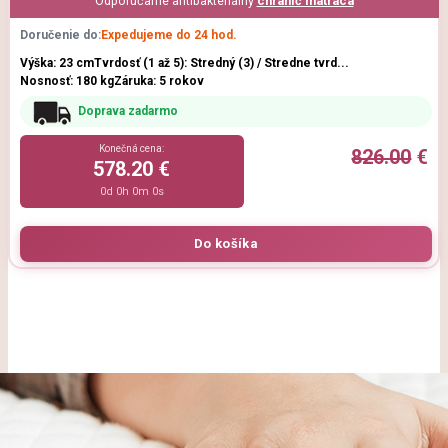
Odporúčame antibakteriálny
chránič matraca
Doručenie do:
Expedujeme do 24 hod.
Výška: 23 cm
Tvrdosť (1 až 5): Stredný (3) / Stredne tvrd...
Nosnosť: 180 kg
Záruka: 5 rokov
Doprava zadarmo
Konečná cena:
826.00
€
578.20 €
0d 0h 0m 0s