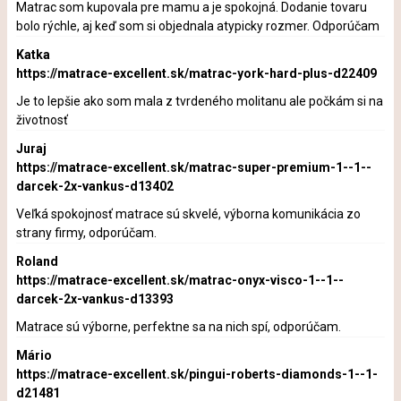
Matrac som kupovala pre mamu a je spokojná. Dodanie tovaru
bolo rýchle, aj keď som si objednala atypicky rozmer. Odporúčam
Katka
https://matrace-excellent.sk/matrac-york-hard-plus-d22409
Je to lepšie ako som mala z tvrdeného molitanu ale počkám si na
životnosť
Juraj
https://matrace-excellent.sk/matrac-super-premium-1--1--
darcek-2x-vankus-d13402
Veľká spokojnosť matrace sú skvelé, výborna komunikácia zo
strany firmy, odporúčam.
Roland
https://matrace-excellent.sk/matrac-onyx-visco-1--1--
darcek-2x-vankus-d13393
Matrace sú výborne, perfektne sa na nich spí, odporúčam.
Mário
https://matrace-excellent.sk/pingui-roberts-diamonds-1--1-
d21481