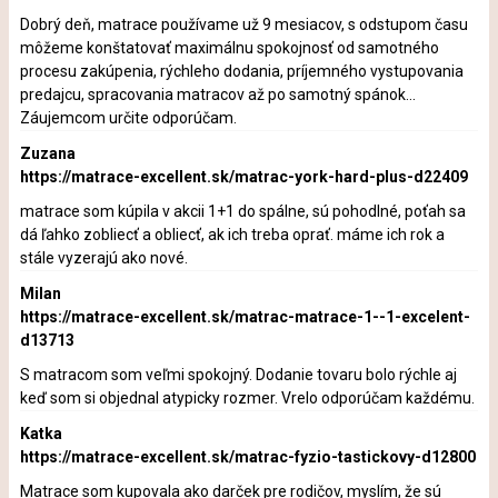
Dobrý deň, matrace používame už 9 mesiacov, s odstupom času
môžeme konštatovať maximálnu spokojnosť od samotného
procesu zakúpenia, rýchleho dodania, príjemného vystupovania
predajcu, spracovania matracov až po samotný spánok...
Záujemcom určite odporúčam.
Zuzana
https://matrace-excellent.sk/matrac-york-hard-plus-d22409
matrace som kúpila v akcii 1+1 do spálne, sú pohodlné, poťah sa
dá ľahko zobliecť a obliecť, ak ich treba oprať. máme ich rok a
stále vyzerajú ako nové.
Milan
https://matrace-excellent.sk/matrac-matrace-1--1-excelent-
d13713
S matracom som veľmi spokojný. Dodanie tovaru bolo rýchle aj
keď som si objednal atypicky rozmer. Vrelo odporúčam každému.
Katka
https://matrace-excellent.sk/matrac-fyzio-tastickovy-d12800
Matrace som kupovala ako darček pre rodičov, myslím, že sú