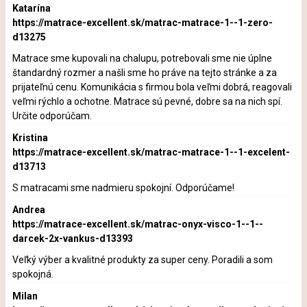
Katarína
https://matrace-excellent.sk/matrac-matrace-1--1-zero-
d13275
Matrace sme kupovali na chalupu, potrebovali sme nie úplne
štandardný rozmer a našli sme ho práve na tejto stránke a za
prijateľnú cenu. Komunikácia s firmou bola veľmi dobrá, reagovali
veľmi rýchlo a ochotne. Matrace sú pevné, dobre sa na nich spí.
Určite odporúčam.
Kristina
https://matrace-excellent.sk/matrac-matrace-1--1-excelent-
d13713
S matracami sme nadmieru spokojní. Odporúčame!
Andrea
https://matrace-excellent.sk/matrac-onyx-visco-1--1--
darcek-2x-vankus-d13393
Veľký výber a kvalitné produkty za super ceny. Poradili a som
spokojná.
Milan