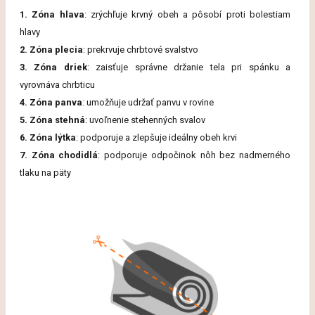
1. Zóna hlava
: zrýchľuje krvný obeh a pôsobí proti bolestiam
hlavy
2. Zóna plecia
: prekrvuje chrbtové svalstvo
3. Zóna driek
: zaisťuje správne držanie tela pri spánku a
vyrovnáva chrbticu
4. Zóna panva
: umožňuje udržať panvu v rovine
5. Zóna stehná
: uvoľnenie stehenných svalov
6. Zóna lýtka
: podporuje a zlepšuje ideálny obeh krvi
7. Zóna chodidlá
: podporuje odpočinok nôh bez nadmerného
tlaku na päty