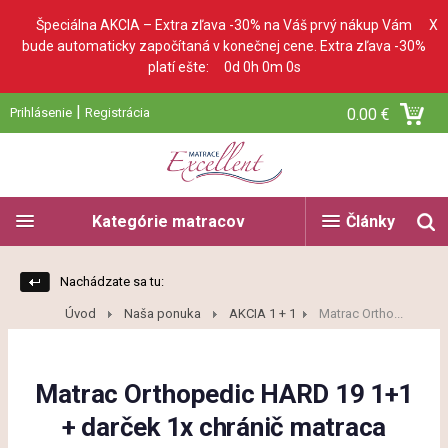
Špeciálna AKCIA – Extra zľava -30% na Váš prvý nákup Vám
X
bude automaticky započítaná v konečnej cene. Extra zľava -30%
platí ešte:
0d 0h 0m 0s
|
Prihlásenie
Registrácia
0.00 €
Kategórie matracov
Články
Nachádzate sa tu:
Úvod
Naša ponuka
AKCIA 1 + 1
Matrac Ortho...
Matrac Orthopedic HARD 19 1+1
+ darček 1x chránič matraca