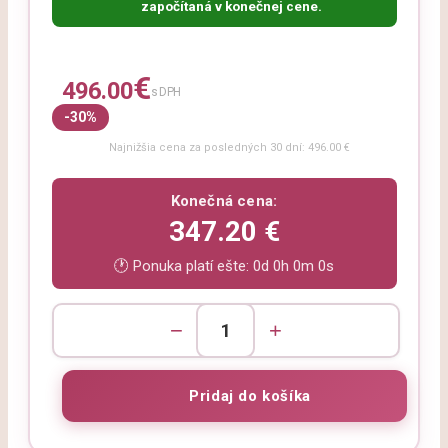
započítaná v konečnej cene.
€
496.00
s DPH
-30%
Najnižšia cena za posledných 30 dní: 496.00 €
Konečná cena:
347.20 €
🕐 Ponuka platí ešte:
0d 0h 0m 0s
−
+