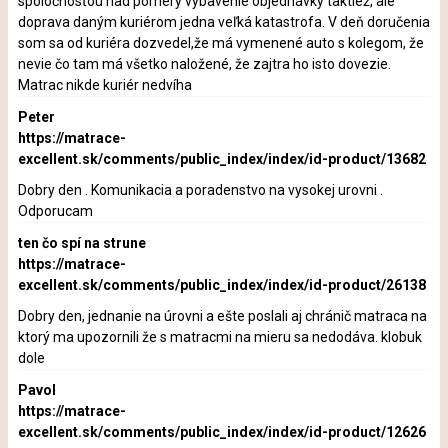
spoločnosťou nad pomery vybavenie objednávky taktiež, ale
doprava daným kuriérom jedna veľká katastrofa. V deň doručenia
som sa od kuriéra dozvedel,že má vymenené auto s kolegom, že
nevie čo tam má všetko naložené, že zajtra ho isto dovezie.
Matrac nikde kuriér nedvíha
Peter
https://matrace-
excellent.sk/comments/public_index/index/id-product/13682
Dobry den . Komunikacia a poradenstvo na vysokej urovni .
Odporucam
ten čo spí na strune
https://matrace-
excellent.sk/comments/public_index/index/id-product/26138
Dobry den, jednanie na úrovni a ešte poslali aj chránič matraca na
ktorý ma upozornili že s matracmi na mieru sa nedodáva. klobuk
dole
Pavol
https://matrace-
excellent.sk/comments/public_index/index/id-product/12626