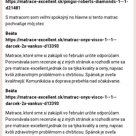
https://matrace-excellent.sk/pingui-roberts-diamonds-1--1-
d21481
S matracom som veľmi spokojný no hlavne si tento matrac
pochvaľuje môj otec
Beáta
https://matrace-excellent.sk/matrac-onyx-visco-1--1--
darcek-2x-vankus-d13393
Matrace, ktoré sme si zakúpili vo februári určite odporúčam.
Porovnávala som recenzie aj z iných stránok a rozhodli sme sa
pre matrace-excellent,jednak čo sa týka kvality a ceny, najviac
kvôli zdravotným problémom s chrbticou. Spánok je oveľa
kvalitnejší. Komunikácia a doprava prebehla nad očakávanie.
Beáta
https://matrace-excellent.sk/matrac-onyx-visco-1--1--
darcek-2x-vankus-d13393
Matrace, ktoré sme si zakúpili vo februári určite odporúčam.
Porovnávala som recenzie aj z iných stránok a rozhodli sme sa
pre matrace-excellent,jednak čo sa týka kvality a ceny, najviac
kvôli zdravotným problémom s chrbticou. Spánok je oveľa