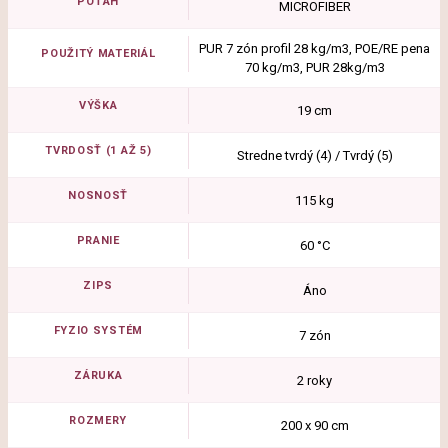
POŤAH
MICROFIBER
PUR 7 zón profil 28 kg/m3, POE/RE pena
POUŽITÝ MATERIÁL
70 kg/m3, PUR 28kg/m3
VÝŠKA
19 cm
TVRDOSŤ (1 AŽ 5)
Stredne tvrdý (4) / Tvrdý (5)
NOSNOSŤ
115 kg
PRANIE
60 °C
ZIPS
Áno
FYZIO SYSTÉM
7 zón
ZÁRUKA
2 roky
ROZMERY
200 x 90 cm