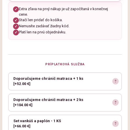
Extra zľava na prvý nákup je už započítaná v konečnej
✓
cene.
Stačí len pridať do košíka.
✓
Nemusíte zadávať žiadny kód.
✓
Platí len na prvú objednávku.
✓
PRÍPLATKOVÁ SLUŽBA
Doporučujeme chránič matraca + 1 ks
[+52.00 €]
Doporučujeme chránič matraca + 2 ks
[+104.00 €]
Set vankúš a paplón - 1 KS
[+66.00 €]