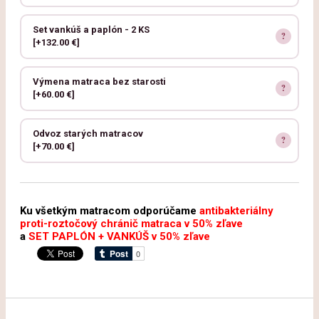
Set vankúš a paplón - 2 KS
[+132.00 €]
Výmena matraca bez starosti
[+60.00 €]
Odvoz starých matracov
[+70.00 €]
Ku všetkým matracom odporúčame
antibakteriálny
proti-roztočový chránič matraca v 50% zľave
a
SET PAPLÓN + VANKÚŠ v 50% zľave