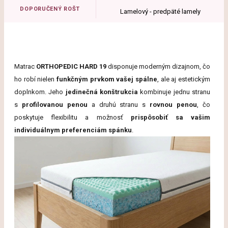
DOPORUČENÝ ROŠT
Lamelový - predpäté lamely
Matrac
ORTHOPEDIC HARD 19
disponuje moderným dizajnom, čo
ho robí nielen
funkčným prvkom vašej spálne
, ale aj estetickým
doplnkom. Jeho
jedinečná konštrukcia
kombinuje jednu stranu
s
profilovanou penou
a druhú stranu s
rovnou penou
, čo
poskytuje flexibilitu a možnosť
prispôsobiť sa vašim
individuálnym preferenciám spánku
.