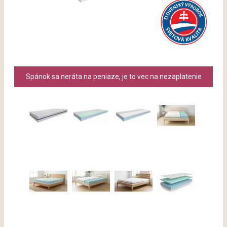
Spánok sa neráta na peniaze, je to vec na nezaplatenie