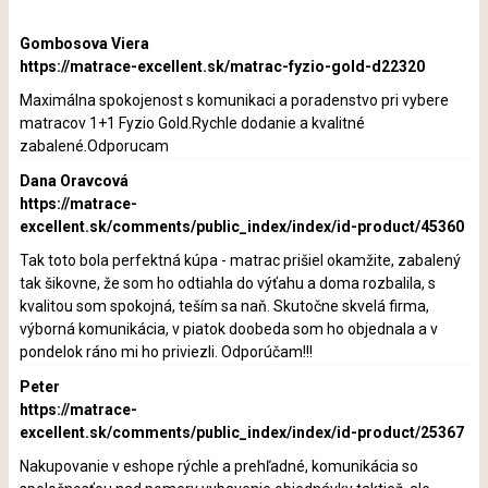
Gombosova Viera
https://matrace-excellent.sk/matrac-fyzio-gold-d22320
Maximálna spokojenost s komunikaci a poradenstvo pri vybere
matracov 1+1 Fyzio Gold.Rychle dodanie a kvalitné
zabalené.Odporucam
Dana Oravcová
https://matrace-
excellent.sk/comments/public_index/index/id-product/45360
Tak toto bola perfektná kúpa - matrac prišiel okamžite, zabalený
tak šikovne, že som ho odtiahla do výťahu a doma rozbalila, s
kvalitou som spokojná, teším sa naň. Skutočne skvelá firma,
výborná komunikácia, v piatok doobeda som ho objednala a v
pondelok ráno mi ho priviezli. Odporúčam!!!
Peter
https://matrace-
excellent.sk/comments/public_index/index/id-product/25367
Nakupovanie v eshope rýchle a prehľadné, komunikácia so