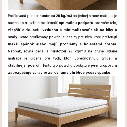
Profilovaná pena
s hustotou 28 kg/m3
na jednej strane matraca je
navrhnutá s cieľom poskytnúť
optimálnu podporu
pre vaše telo,
zlepšiť cirkuláciu vzduchu
a
minimalizovať tlak na kĺby a
svaly
. Tento profilovaný povrch je ideálny pre tých, ktorí preferujú
mäkší spánok alebo majú problémy s bolesťami chrbta
.
Naopak, rovná pena
s hustotou 28 kg/m3
na druhej strane
matraca je určená pre tých, ktorí uprednostňujú
tvrdší a
stabilnejší povrch
. Tento typ povrchu poskytuje
pevnú oporu a
zabezpečuje správne zarovnanie chrbtice počas spánku
.