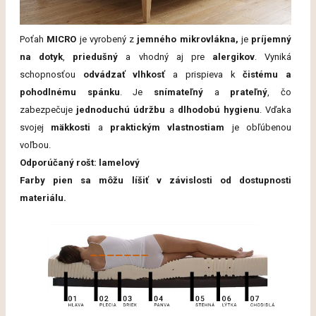
Poťah
MICRO
je vyrobený z
jemného mikrovlákna,
je
príjemný
na dotyk
,
priedušný
a vhodný aj pre
alergikov
. Vyniká
schopnosťou
odvádzať vlhkosť
a prispieva k
čistému a
pohodlnému spánku
. Je
snímateľný
a
prateľný
, čo
zabezpečuje
jednoduchú údržbu
a
dlhodobú hygienu
. Vďaka
svojej
mäkkosti
a
praktickým vlastnostiam
je obľúbenou
voľbou.
Odporúčaný rošt: lamelový
Farby pien sa môžu líšiť v závislosti od dostupnosti
materiálu.