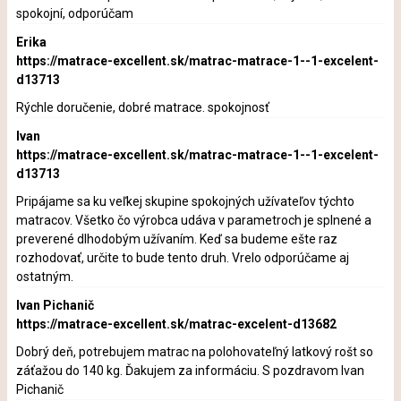
spokojní, odporúčam
Erika
https://matrace-excellent.sk/matrac-matrace-1--1-excelent-
d13713
Rýchle doručenie, dobré matrace. spokojnosť
Ivan
https://matrace-excellent.sk/matrac-matrace-1--1-excelent-
d13713
Pripájame sa ku veľkej skupine spokojných užívateľov týchto
matracov. Všetko čo výrobca udáva v parametroch je splnené a
preverené dlhodobým užívaním. Keď sa budeme ešte raz
rozhodovať, určite to bude tento druh. Vrelo odporúčame aj
ostatným.
Ivan Pichanič
https://matrace-excellent.sk/matrac-excelent-d13682
Dobrý deň, potrebujem matrac na polohovateľný latkový rošt so
záťažou do 140 kg. Ďakujem za informáciu. S pozdravom Ivan
Pichanič