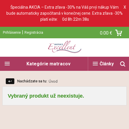
Špeciálna AKCIA – Extra zľava -30% na Váš prvý nákup Vám
X
bude automaticky započítaná v konečnej cene. Extra zľava -30%
platí ešte:
0d 8h 22m 38s
|
Prihlásenie
Registrácia
0.00 €
Kategórie matracov
Články
Nachádzate sa tu:
Úvod
Vybraný produkt už neexistuje.