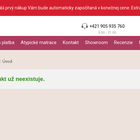
Váš prvý nákup Vám bude automaticky započítaná v konečnej cene. Extr
+421 905 935 760
9:00 - 21:00
 platba
Atypické matrace
Kontakt
Showroom
Recenzie
:
Úvod
kt už neexistuje.